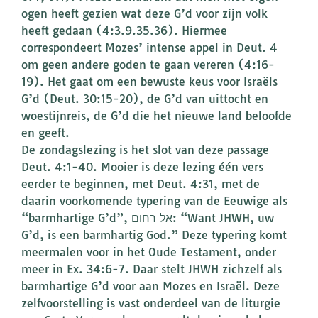
ogen heeft gezien wat deze G’d voor zijn volk
heeft gedaan (4:3.9.35.36). Hiermee
correspondeert Mozes’ intense appel in Deut. 4
om geen andere goden te gaan vereren (4:16-
19). Het gaat om een bewuste keus voor Israëls
G’d (Deut. 30:15-20), de G’d van uittocht en
woestijnreis, de G’d die het nieuwe land beloofde
en geeft.
De zondagslezing is het slot van deze passage
Deut. 4:1-40. Mooier is deze lezing één vers
eerder te beginnen, met Deut. 4:31, met de
daarin voorkomende typering van de Eeuwige als
“barmhartige G’d”, אל רחום: “Want JHWH, uw
G’d, is een barmhartig God.” Deze typering komt
meermalen voor in het Oude Testament, onder
meer in Ex. 34:6-7. Daar stelt JHWH zichzelf als
barmhartige G’d voor aan Mozes en Israël. Deze
zelfvoorstelling is vast onderdeel van de liturgie