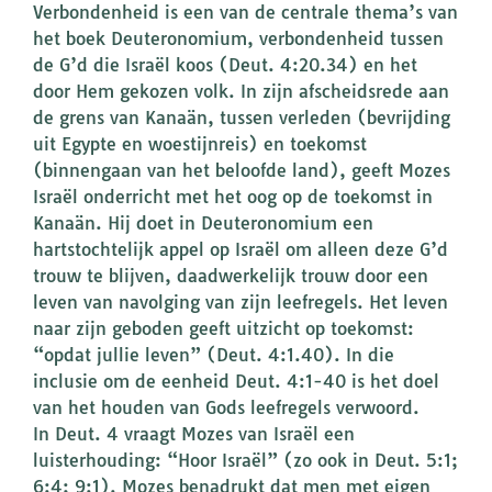
Verbondenheid is een van de centrale thema’s van
het boek Deuteronomium, verbondenheid tussen
de G’d die Israël koos (Deut. 4:20.34) en het
door Hem gekozen volk. In zijn afscheidsrede aan
de grens van Kanaän, tussen verleden (bevrijding
uit Egypte en woestijnreis) en toekomst
(binnengaan van het beloofde land), geeft Mozes
Israël onderricht met het oog op de toekomst in
Kanaän. Hij doet in Deuteronomium een
hartstochtelijk appel op Israël om alleen deze G’d
trouw te blijven, daadwerkelijk trouw door een
leven van navolging van zijn leefregels. Het leven
naar zijn geboden geeft uitzicht op toekomst:
“opdat jullie leven” (Deut. 4:1.40). In die
inclusie om de eenheid Deut. 4:1-40 is het doel
van het houden van Gods leefregels verwoord.
In Deut. 4 vraagt Mozes van Israël een
luisterhouding: “Hoor Israël” (zo ook in Deut. 5:1;
6:4; 9:1). Mozes benadrukt dat men met eigen