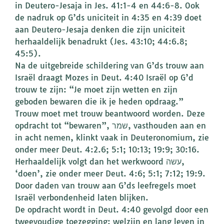
in Deutero-Jesaja in Jes. 41:1-4 en 44:6-8. Ook
de nadruk op G’ds uniciteit in 4:35 en 4:39 doet
aan Deutero-Jesaja denken die zijn uniciteit
herhaaldelijk benadrukt (Jes. 43:10; 44:6.8;
45:5).
Na de uitgebreide schildering van G’ds trouw aan
Israël draagt Mozes in Deut. 4:40 Israël op G’d
trouw te zijn: “Je moet zijn wetten en zijn
geboden bewaren die ik je heden opdraag.”
Trouw moet met trouw beantwoord worden. Deze
opdracht tot “bewaren”, שמר, vasthouden aan en
in acht nemen, klinkt vaak in Deuteronomium, zie
onder meer Deut. 4:2.6; 5:1; 10:13; 19:9; 30:16.
Herhaaldelijk volgt dan het werkwoord עשה,
‘doen’, zie onder meer Deut. 4:6; 5:1; 7:12; 19:9.
Door daden van trouw aan G’ds leefregels moet
Israël verbondenheid laten blijken.
De opdracht wordt in Deut. 4:40 gevolgd door een
tweevoudige toezegging: welzijn en lang leven in