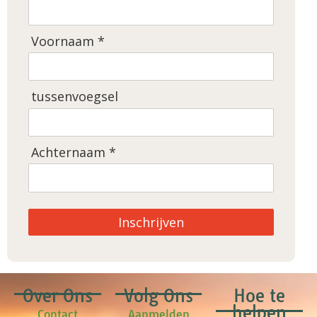
Voornaam *
tussenvoegsel
Achternaam *
Inschrijven
Over Ons
Volg Ons
Hoe te
helpen
Contact
Aanmelden