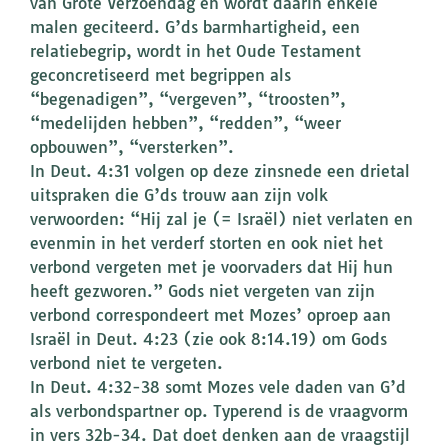
van Grote Verzoendag en wordt daarin enkele
malen geciteerd. G’ds barmhartigheid, een
relatiebegrip, wordt in het Oude Testament
geconcretiseerd met begrippen als
“begenadigen”, “vergeven”, “troosten”,
“medelijden hebben”, “redden”, “weer
opbouwen”, “versterken”.
In Deut. 4:31 volgen op deze zinsnede een drietal
uitspraken die G’ds trouw aan zijn volk
verwoorden: “Hij zal je (= Israël) niet verlaten en
evenmin in het verderf storten en ook niet het
verbond vergeten met je voorvaders dat Hij hun
heeft gezworen.” Gods niet vergeten van zijn
verbond correspondeert met Mozes’ oproep aan
Israël in Deut. 4:23 (zie ook 8:14.19) om Gods
verbond niet te vergeten.
In Deut. 4:32-38 somt Mozes vele daden van G’d
als verbondspartner op. Typerend is de vraagvorm
in vers 32b-34. Dat doet denken aan de vraagstijl