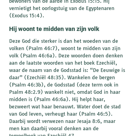
bewoners van de aarde in Exodus 15:15. Hij
vernietigt het oorlogstuig van de Egyptenaren
(Exodus 15:4).
Hij woont te midden van zijn volk
Deze God die sterker is dan het woeden van de
volken (Psalm 46:7), woont te midden van zijn
volk (Psalm 46:6a). Deze woorden doen denken
aan de laatste woorden van het boek Ezechiël,
waar de naam van de Godsstad is: “De Eeuwige is
daar” (Ezechiël 48:35). Wankelen de bergen
(Psalm 46:3b), de Godsstad (deze term ook in
Psalm 48:2.9) wankelt niet, omdat God in haar
midden is (Psalm 46:6a). Hij helpt haar,
bezweert wat haar benauwt. Water doet de stad
van God leven, verheugt haar (Psalm 46:5).
Daarbij wordt verwezen naar Jesaja 8:6, maar
men kan daarbij vooral denken aan de
tempelbeek van Ezechiël 47.