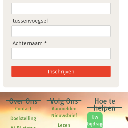
tussenvoegsel
Achternaam *
Inschrijven
Over Ons
Volg Ons
Hoe te
helpen
Contact
Aanmelden
Nieuwsbrief
Uw
Doelstelling
bijdrage
Lezen