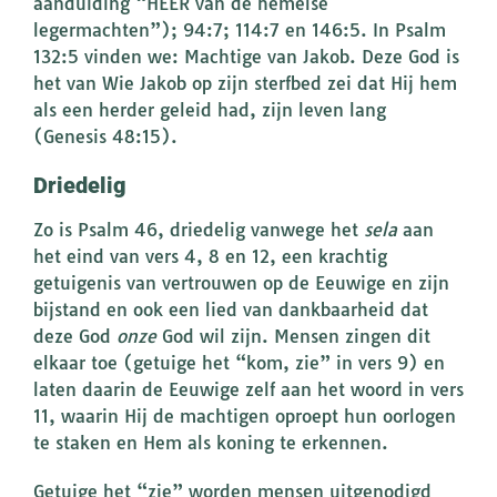
aanduiding “HEER van de hemelse
legermachten”); 94:7; 114:7 en 146:5. In Psalm
132:5 vinden we: Machtige van Jakob. Deze God is
het van Wie Jakob op zijn sterfbed zei dat Hij hem
als een herder geleid had, zijn leven lang
(Genesis 48:15).
Driedelig
Zo is Psalm 46, driedelig vanwege het
sela
aan
het eind van vers 4, 8 en 12, een krachtig
getuigenis van vertrouwen op de Eeuwige en zijn
bijstand en ook een lied van dankbaarheid dat
deze God
onze
God wil zijn. Mensen zingen dit
elkaar toe (getuige het “kom, zie” in vers 9) en
laten daarin de Eeuwige zelf aan het woord in vers
11, waarin Hij de machtigen oproept hun oorlogen
te staken en Hem als koning te erkennen.
Getuige het “zie” worden mensen uitgenodigd