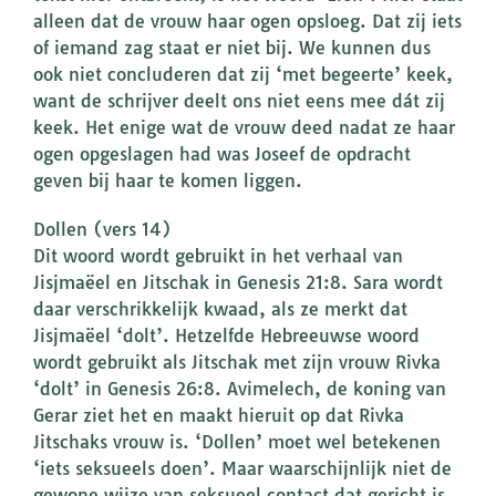
alleen dat de vrouw haar ogen opsloeg. Dat zij iets
of iemand zag staat er niet bij. We kunnen dus
ook niet concluderen dat zij ‘met begeerte’ keek,
want de schrijver deelt ons niet eens mee dát zij
keek. Het enige wat de vrouw deed nadat ze haar
ogen opgeslagen had was Joseef de opdracht
geven bij haar te komen liggen.
Dollen (vers 14)
Dit woord wordt gebruikt in het verhaal van
Jisjmaëel en Jitschak in Genesis 21:8. Sara wordt
daar verschrikkelijk kwaad, als ze merkt dat
Jisjmaëel ‘dolt’. Hetzelfde Hebreeuwse woord
wordt gebruikt als Jitschak met zijn vrouw Rivka
‘dolt’ in Genesis 26:8. Avimelech, de koning van
Gerar ziet het en maakt hieruit op dat Rivka
Jitschaks vrouw is. ‘Dollen’ moet wel betekenen
‘iets seksueels doen’. Maar waarschijnlijk niet de
gewone wijze van seksueel contact dat gericht is