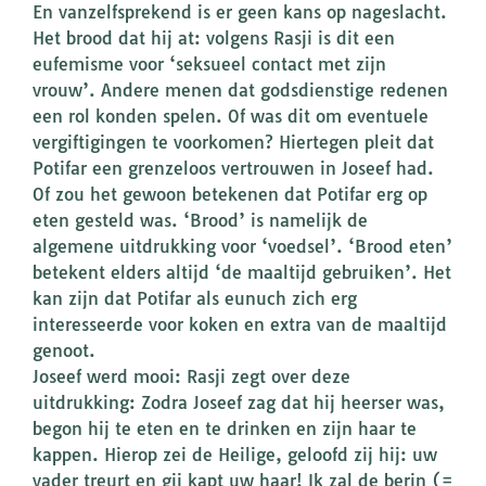
En vanzelfsprekend is er geen kans op nageslacht.
Het brood dat hij at: volgens Rasji is dit een
eufemisme voor ‘seksueel contact met zijn
vrouw’. Andere menen dat godsdienstige redenen
een rol konden spelen. Of was dit om eventuele
vergiftigingen te voorkomen? Hiertegen pleit dat
Potifar een grenzeloos vertrouwen in Joseef had.
Of zou het gewoon betekenen dat Potifar erg op
eten gesteld was. ‘Brood’ is namelijk de
algemene uitdrukking voor ‘voedsel’. ‘Brood eten’
betekent elders altijd ‘de maaltijd gebruiken’. Het
kan zijn dat Potifar als eunuch zich erg
interesseerde voor koken en extra van de maaltijd
genoot.
Joseef werd mooi: Rasji zegt over deze
uitdrukking: Zodra Joseef zag dat hij heerser was,
begon hij te eten en te drinken en zijn haar te
kappen. Hierop zei de Heilige, geloofd zij hij: uw
vader treurt en gij kapt uw haar! Ik zal de berin (=