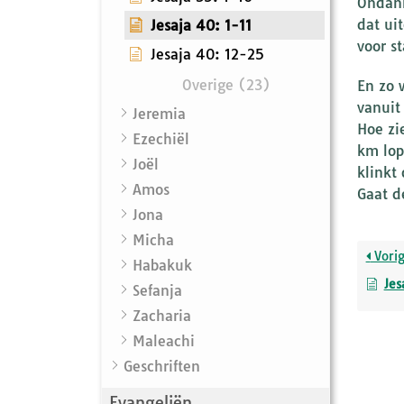
Ondank
dat uit
Jesaja 40: 1-11
voor st
Jesaja 40: 12-25
Overige (23)
En zo 
vanuit
Jeremia
Hoe zi
Ezechiël
km lop
Joël
klinkt 
Amos
Gaat d
Jona
Micha
Vori
Habakuk
Jes
Sefanja
Zacharia
Maleachi
Geschriften
Evangeliën