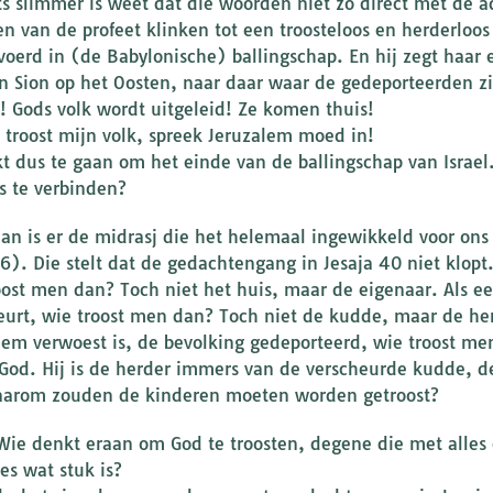
ts slimmer is weet dat die woorden niet zo direct met de a
n van de profeet klinken tot een troosteloos en herderloo
oerd in (de Babylonische) ballingschap. En hij zegt haar 
an Sion op het Oosten, naar daar waar de gedeporteerden zi
 Gods volk wordt uitgeleid! Ze komen thuis!
, troost mijn volk, spreek Jeruzalem moed in!
jkt dus te gaan om het einde van de ballingschap van Israe
s te verbinden?
an is er de midrasj die het helemaal ingewikkeld voor ons
16). Die stelt dat de gedachtengang in Jesaja 40 niet klopt
oost men dan? Toch niet het huis, maar de eigenaar. Als 
eurt, wie troost men dan? Toch niet de kudde, maar de herd
lem verwoest is, de bevolking gedeporteerd, wie troost me
God. Hij is de herder immers van de verscheurde kudde, 
arom zouden de kinderen moeten worden getroost?
Wie denkt eraan om God te troosten, degene die met alles 
es wat stuk is?