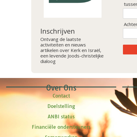
tusse
Achte
Inschrijven
Ontvang de laatste
activiteiten en nieuws
artikelen over Kerk en Israël,
een levende Joods-christelijke
dialoog
Over Ons
Contact
Doelstelling
ANBI status
Financiële ondersteuners