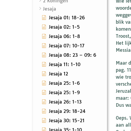
2 Koningen
Wie ie
woorde
Jesaja
weggev
Jesaja 01: 18-26
blik v
Jesaja 02: 1-5
komen!
Troost
Jesaja 06: 1-8
Het li
Jesaja 07: 10-17
Messia
Jesaja 08: 23 – 09: 6
Maar d
Jesaja 11: 1-10
pag. 1
Jesaja 12
wie tr
Jesaja 25: 1-6
versch
Jeruza
Jesaja 25: 1-9
maar: 
Jesaja 26: 1-13
Dus wa
Jesaja 29: 18-24
Oeps. 
Jesaja 30: 15-21
aan all
Jesaja 35: 1-10