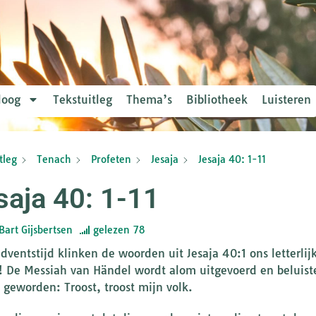
loog
Tekstuitleg
Thema’s
Bibliotheek
Luisteren
tleg
Tenach
Profeten
Jesaja
Jesaja 40: 1-11
saja 40: 1-11
Bart Gijsbertsen
gelezen
78
adventstijd klinken de woorden uit Jesaja 40:1 ons letterli
! De Messiah van Händel wordt alom uitgevoerd en beluiste
k geworden: Troost, troost mijn volk.