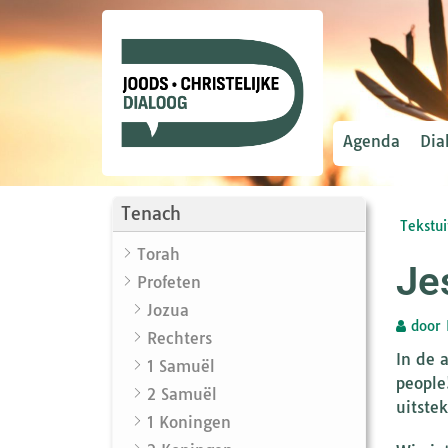
Agenda
Dia
Tenach
Tekstui
Torah
Je
Profeten
Jozua
door
Rechters
In de 
1 Samuël
people
2 Samuël
uitste
1 Koningen