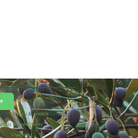
oe te helpen
ge
 SJCD
privacy
&
cookie
beleid
erms & conditions
Sitemap