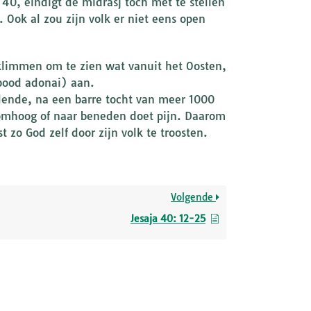
40, eindigt de midrasj toch met te stellen
. Ook al zou zijn volk er niet eens open
klimmen om te zien wat vanuit het Oosten,
abood adonai) aan.
lende, na een barre tocht van meer 1000
mhoog of naar beneden doet pijn. Daarom
t zo God zelf door zijn volk te troosten.
Volgende
Jesaja 40: 12-25