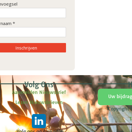
nvoegsel
rnaam *
Inschrijven
Volg Ons
H
Aanmelden Nieuwsbrief
Uw bijdra
Lezen Nieuwsbrieven
Copyright
T
Volg ons op LinkedIn