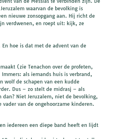
dvent van de Messias te verbinden zijn. De
s Jeruzalem waarvan de bevolking is
een nieuwe zonsopgang aan. Hij richt de
jn verdwenen, en roept uit: kijk, ze
l. En hoe is dat met de advent van de
 maakt (zie Tenachon over de profeten,
. Immers: als iemands huis is verbrand,
een wolf de schapen van een kudde
er. Dus – zo stelt de midrasj – als
n dan? Niet Jeruzalem, niet de bevolking,
de vader van de ongehoorzame kinderen.
en iedereen een diepe band heeft en lijdt