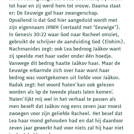
tot haar en zij werd hem tot vrouw. Daarna staat
er: De Eeuwige gaf haar zwangerschap.
Opvallend is dat God hier aangeduid wordt met
zijn eigennaam JHWH (vertaald met ‘Eeuwige’).
In Genesis 30:22 waar God naar Racheel omziet,
gebruikt de schrijver de aanduiding God (Elohim).
Nachmanides zegt: ook Lea bedroog Jaäkov want
zij speelde met haar vader onder één hoedje.
Vanwege dit bedrog haatte Jaäkov haar. Maar de
Eeuwige erbarmde zich over haar want haar
bedrog was voortgekomen uit liefde voor Jaäkov.
Radak zegt: het woord ´haten´ kan ook gelezen
worden als ´op de tweede plaats laten komen´.
´Haten´ lijkt mij wel in het verhaal te passen als
men beseft dat Jaäkov nog eens zeven jaar moest
zwoegen voor zijn geliefde Racheel. Het besef dat
Lea haar mond gehouden had en dat hij daardoor
zeven jaar gewerkt had voor niets zal hij haar niet