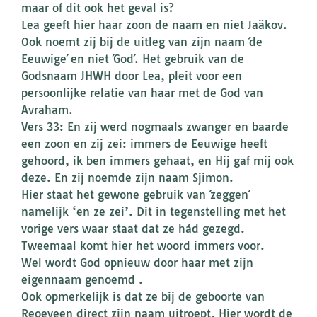
maar of dit ook het geval is?
Lea geeft hier haar zoon de naam en niet Jaäkov.
Ook noemt zij bij de uitleg van zijn naam ´de
Eeuwige´ en niet ´God´. Het gebruik van de
Godsnaam JHWH door Lea, pleit voor een
persoonlijke relatie van haar met de God van
Avraham.
Vers 33: En zij werd nogmaals zwanger en baarde
een zoon en zij zei: immers de Eeuwige heeft
gehoord, ik ben immers gehaat, en Hij gaf mij ook
deze. En zij noemde zijn naam Sjimon.
Hier staat het gewone gebruik van ´zeggen´
namelijk ‘en ze zei’. Dit in tegenstelling met het
vorige vers waar staat dat ze hád gezegd.
Tweemaal komt hier het woord immers voor.
Wel wordt God opnieuw door haar met zijn
eigennaam genoemd .
Ook opmerkelijk is dat ze bij de geboorte van
Reoeveen direct zijn naam uitroept. Hier wordt de