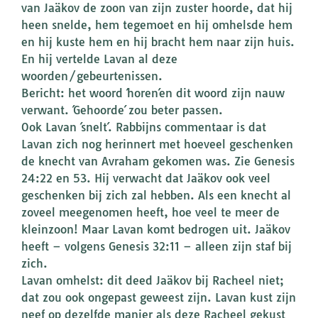
van Jaäkov de zoon van zijn zuster hoorde, dat hij
heen snelde, hem tegemoet en hij omhelsde hem
en hij kuste hem en hij bracht hem naar zijn huis.
En hij vertelde Lavan al deze
woorden/gebeurtenissen.
Bericht: het woord ´horen´en dit woord zijn nauw
verwant. ´Gehoorde´ zou beter passen.
Ook Lavan ´snelt´. Rabbijns commentaar is dat
Lavan zich nog herinnert met hoeveel geschenken
de knecht van Avraham gekomen was. Zie Genesis
24:22 en 53. Hij verwacht dat Jaäkov ook veel
geschenken bij zich zal hebben. Als een knecht al
zoveel meegenomen heeft, hoe veel te meer de
kleinzoon! Maar Lavan komt bedrogen uit. Jaäkov
heeft – volgens Genesis 32:11 – alleen zijn staf bij
zich.
Lavan omhelst: dit deed Jaäkov bij Racheel niet;
dat zou ook ongepast geweest zijn. Lavan kust zijn
neef op dezelfde manier als deze Racheel gekust