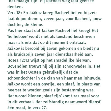
‘het maagd zijn’ bij Racheel weg laat geeft te
denken.
Vers 18: En Jaäkov kreeg Racheel lief en hij zei:
laat ik jou dienen, zeven jaar, voor Racheel, jouw
dochter, de kleine.
Pas hier staat dat Jaäkov Racheel lief kreeg! Het
´liefhebben´ wordt niet als toestand beschreven
maar als iets dat op dit moment ontstaat.
Jaäkov is berooid bij Lavan gekomen en biedt nu
als bruidsprijs zeven jaar dienstbaarheid aan.
Hosea 12:13 wijst op het smadelijke hiervan.
Bovendien trouwt hij bij zijn schoonvader in. Het
was in het Oosten gebruikelijk dat de
schoondochter in de clan van haar man inhuwde.
Jaäkov wordt een onvrije, een slaaf, in plaats van
heerser te worden zoals zijn bestemming was.
Het woord ´dienen, slaaf zijn´ komt zes maal voor
in dit verhaal. Het zelfstandig naamwoord ´dienst´
één maal, in vers 27.