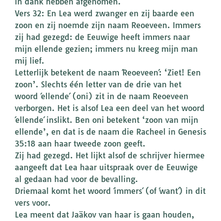
in dank hebben afgenomen.
Vers 32: En Lea werd zwanger en zij baarde een
zoon en zij noemde zijn naam Reoeveen. Immers
zij had gezegd: de Eeuwige heeft immers naar
mijn ellende gezien; immers nu kreeg mijn man
mij lief.
Letterlijk betekent de naam ´Reoeveen´: ‘Ziet! Een
zoon’. Slechts één letter van de drie van het
woord ´ellende´ (oni) zit in de naam Reoeveen
verborgen. Het is alsof Lea een deel van het woord
´ellende´ inslikt. Ben oni betekent ‘zoon van mijn
ellende’, en dat is de naam die Racheel in Genesis
35:18 aan haar tweede zoon geeft.
Zij had gezegd. Het lijkt alsof de schrijver hiermee
aangeeft dat Lea haar uitspraak over de Eeuwige
al gedaan had voor de bevalling.
Driemaal komt het woord ´immers´ (of ´want´) in dit
vers voor.
Lea meent dat Jaäkov van haar is gaan houden,