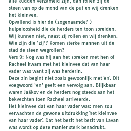
alle kudden verzameld zijn, dan rollen zij de
steen van op de mond van de put en wij drenken
het kleinvee.
Opvallend is hier de (zogenaamde? )
hulpeloosheid die de herders ten toon spreiden.
Wij kunnen niet, naast zij rollen en wij drenken.
Wie zijn die ‘zij’? Komen sterke mannen uit de
stad de steen wegrollen?
Vers 9: Nog was hij aan het spreken met hen of
Racheel kwam met het kleinvee dat van haar
vader was want zij was herderin.
Deze zin begint niet zoals gewoonlijk met ´en´. Dit
voegwoord ‘en’ geeft een vervolg aan. Blijkbaar
waren Jaäkov en de herders nog steeds aan het
bekvechten toen Racheel arriveerde.
Het kleinvee dat van haar vader was: men zou
verwachten de gewone uitdrukking ´het kleinvee
van haar vader´. Dat het bezit het bezit van Lavan
was wordt op deze manier sterk benadrukt.