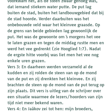
voorkwam het, als de steen zwaar genoeg was,
dat iemand stiekem water putte. De put lag
buiten de stad, buiten het landbouwgebied dat bij
de stad hoorde. Verder daarbuiten was het
onbebouwde veld waar het kleinvee graasde. Op
de grens van beide gebieden lag gewoonlijk de
put. Het was de gewoonte om ´s morgens het vee
te laten grazen en tegen de middag rustte men en
werd het vee gedrenkt (zie Hooglied 1:7). Nadat
de ergste hitte voorbij was liet men het vee nog
enkele uren grazen.
Vers 3: En daarheen werden verzameld al de
kudden en zij rolden de steen van op de mond
van de put en zij drenkten het kleinvee. En zij
brachten de steen op de mond van de put terug op
zijn plaats. Dit vers is uitleg van de schrijver over
een situatie waarmee de lezers/hoorders van zijn
tijd niet meer bekend waren.
Vers 4: En Jaäkov zei tot hen: mijn broeders,