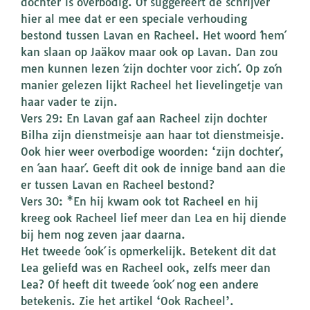
dochter´ is overbodig. Of suggereert de schrijver
hier al mee dat er een speciale verhouding
bestond tussen Lavan en Racheel. Het woord ´hem´
kan slaan op Jaäkov maar ook op Lavan. Dan zou
men kunnen lezen ´zijn dochter voor zich´. Op zo´n
manier gelezen lijkt Racheel het lievelingetje van
haar vader te zijn.
Vers 29: En Lavan gaf aan Racheel zijn dochter
Bilha zijn dienstmeisje aan haar tot dienstmeisje.
Ook hier weer overbodige woorden: ‘zijn dochter´,
en ´aan haar´. Geeft dit ook de innige band aan die
er tussen Lavan en Racheel bestond?
Vers 30: *En hij kwam ook tot Racheel en hij
kreeg ook Racheel lief meer dan Lea en hij diende
bij hem nog zeven jaar daarna.
Het tweede ´ook´ is opmerkelijk. Betekent dit dat
Lea geliefd was en Racheel ook, zelfs meer dan
Lea? Of heeft dit tweede ´ook´ nog een andere
betekenis. Zie het artikel ‘Ook Racheel’.