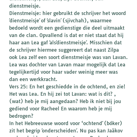
dienstmeisje.
Dienstmeisje: hier gebruikt de schrijver het woord
´dienstmeisje´ of ´slavin´ (sjivchah), waarmee
bedoeld wordt een gedienstige die deel uitmaakt
van de clan. Opvallend is dat er niet staat dat hij
haar aan Lea gaf ´als´dienstmeisje´. Misschien dat
de schrijver hiermee suggereert dat naast Zilpa
ook Lea zelf een soort dienstmeisje was van Lavan.
Lea was dochter van Lavan maar mogelijk dat Lea
tegelijkertijd voor haar vader weinig meer was
dan een werkkracht.
Vers 25: En het geschiedde in de ochtend, en zie!
Het was Lea. En hij zei tot Lavan: wat is dit? ,
(wat) heb je mij aangedaan? Heb ik niet bij jou
gediend voor Racheel En waarom heb je mij
bedrogen?
In het Hebreeuwse woord voor ‘ochtend´ (bóker)
zit het begrip ´onderscheiden´. Nu pas kan Jaäkov