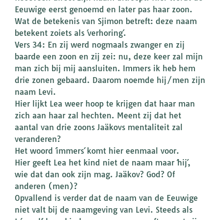
Eeuwige eerst genoemd en later pas haar zoon.
Wat de betekenis van Sjimon betreft: deze naam
betekent zoiets als ´verhoring´.
Vers 34: En zij werd nogmaals zwanger en zij
baarde een zoon en zij zei: nu, deze keer zal mijn
man zich bij mij aansluiten. Immers ik heb hem
drie zonen gebaard. Daarom noemde hij/men zijn
naam Levi.
Hier lijkt Lea weer hoop te krijgen dat haar man
zich aan haar zal hechten. Meent zij dat het
aantal van drie zoons Jaäkovs mentaliteit zal
veranderen?
Het woord ´immers´ komt hier eenmaal voor.
Hier geeft Lea het kind niet de naam maar ´hij´,
wie dat dan ook zijn mag. Jaäkov? God? Of
anderen (men)?
Opvallend is verder dat de naam van de Eeuwige
niet valt bij de naamgeving van Levi. Steeds als