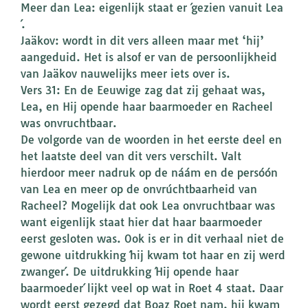
Meer dan Lea: eigenlijk staat er ´gezien vanuit Lea
´.
Jaäkov: wordt in dit vers alleen maar met ‘hij’
aangeduid. Het is alsof er van de persoonlijkheid
van Jaäkov nauwelijks meer iets over is.
Vers 31: En de Eeuwige zag dat zij gehaat was,
Lea, en Hij opende haar baarmoeder en Racheel
was onvruchtbaar.
De volgorde van de woorden in het eerste deel en
het laatste deel van dit vers verschilt. Valt
hierdoor meer nadruk op de náám en de persóón
van Lea en meer op de onvrúchtbaarheid van
Racheel? Mogelijk dat ook Lea onvruchtbaar was
want eigenlijk staat hier dat haar baarmoeder
eerst gesloten was. Ook is er in dit verhaal niet de
gewone uitdrukking ´hij kwam tot haar en zij werd
zwanger´. De uitdrukking ´Hij opende haar
baarmoeder´ lijkt veel op wat in Roet 4 staat. Daar
wordt eerst gezegd dat Boaz Roet nam, hij kwam