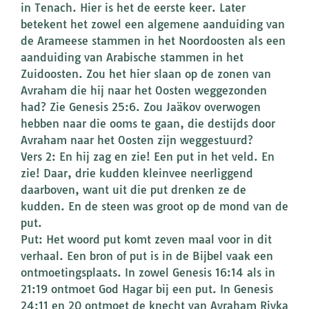
in Tenach. Hier is het de eerste keer. Later
betekent het zowel een algemene aanduiding van
de Arameese stammen in het Noordoosten als een
aanduiding van Arabische stammen in het
Zuidoosten. Zou het hier slaan op de zonen van
Avraham die hij naar het Oosten weggezonden
had? Zie Genesis 25:6. Zou Jaäkov overwogen
hebben naar die ooms te gaan, die destijds door
Avraham naar het Oosten zijn weggestuurd?
Vers 2: En hij zag en zie! Een put in het veld. En
zie! Daar, drie kudden kleinvee neerliggend
daarboven, want uit die put drenken ze de
kudden. En de steen was groot op de mond van de
put.
Put: Het woord put komt zeven maal voor in dit
verhaal. Een bron of put is in de Bijbel vaak een
ontmoetingsplaats. In zowel Genesis 16:14 als in
21:19 ontmoet God Hagar bij een put. In Genesis
24:11 en 20 ontmoet de knecht van Avraham Rivka