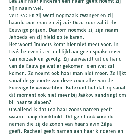
Léa zelf haar kinderen een naam geeft noemt zij
zijn naam wel.
Vers 35: En zij werd nogmaals zwanger en zij
baarde een zoon en zij zei: Deze keer zal ik de
Eeuwige prijzen. Daarom noemde zij zijn naam
Jehoeda en zij hield op te baren.
Het woord ´immers´ komt hier niet meer voor. In
Lea´s beleven is er nu blijkbaar geen sprake meer
van oorzaak en gevolg. Zij aanvaardt uit de hand
van de Eeuwige wat er gekomen is en wat zal
komen. Ze noemt ook haar man niet meer. Ze lijkt
vanaf de geboorte van deze zoon alles van de
Eeuwige te verwachten. Betekent het dat zij vanaf
dit moment ook niet meer bij Jaäkov aandringt om
bij haar te slapen?
Opvallend is dat Lea haar zoons namen geeft
waarin hoop doorklinkt. Dit geldt ook voor de
namen die zij de zonen van haar slavin Zilpa
geeft. Racheel geeft namen aan haar kinderen en