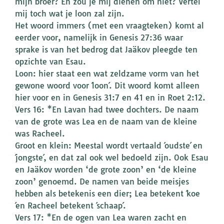
mijn broer? En zou je mij dienen om niet? Vertel
mij toch wat je loon zal zijn.
Het woord immers (met een vraagteken) komt al
eerder voor, namelijk in Genesis 27:36 waar
sprake is van het bedrog dat Jaäkov pleegde ten
opzichte van Esau.
Loon: hier staat een wat zeldzame vorm van het
gewone woord voor ´loon´. Dit woord komt alleen
hier voor en in Genesis 31:7 en 41 en in Roet 2:12.
Vers 16: *En Lavan had twee dochters. De naam
van de grote was Lea en de naam van de kleine
was Racheel.
Groot en klein: Meestal wordt vertaald ´oudste´ en
´jongste´, en dat zal ook wel bedoeld zijn. Ook Esau
en Jaäkov worden ‘de grote zoon’ en ‘de kleine
zoon’ genoemd. De namen van beide meisjes
hebben als betekenis een dier; Lea betekent ´koe
´en Racheel betekent ´schaap´.
Vers 17: *En de ogen van Lea waren zacht en