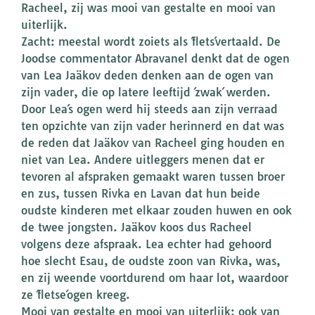
Racheel, zij was mooi van gestalte en mooi van
uiterlijk.
Zacht: meestal wordt zoiets als ´flets´vertaald. De
Joodse commentator Abravanel denkt dat de ogen
van Lea Jaäkov deden denken aan de ogen van
zijn vader, die op latere leeftijd ´zwak´ werden.
Door Lea´s ogen werd hij steeds aan zijn verraad
ten opzichte van zijn vader herinnerd en dat was
de reden dat Jaäkov van Racheel ging houden en
niet van Lea. Andere uitleggers menen dat er
tevoren al afspraken gemaakt waren tussen broer
en zus, tussen Rivka en Lavan dat hun beide
oudste kinderen met elkaar zouden huwen en ook
de twee jongsten. Jaäkov koos dus Racheel
volgens deze afspraak. Lea echter had gehoord
hoe slecht Esau, de oudste zoon van Rivka, was,
en zij weende voortdurend om haar lot, waardoor
ze ´fletse´ogen kreeg.
Mooi van gestalte en mooi van uiterlijk: ook van