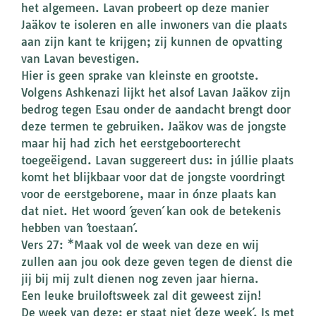
het algemeen. Lavan probeert op deze manier
Jaäkov te isoleren en alle inwoners van die plaats
aan zijn kant te krijgen; zij kunnen de opvatting
van Lavan bevestigen.
Hier is geen sprake van kleinste en grootste.
Volgens Ashkenazi lijkt het alsof Lavan Jaäkov zijn
bedrog tegen Esau onder de aandacht brengt door
deze termen te gebruiken. Jaäkov was de jongste
maar hij had zich het eerstgeboorterecht
toegeëigend. Lavan suggereert dus: in júllie plaats
komt het blijkbaar voor dat de jongste voordringt
voor de eerstgeborene, maar in ónze plaats kan
dat niet. Het woord ´geven´ kan ook de betekenis
hebben van ´toestaan´.
Vers 27: *Maak vol de week van deze en wij
zullen aan jou ook deze geven tegen de dienst die
jij bij mij zult dienen nog zeven jaar hierna.
Een leuke bruiloftsweek zal dit geweest zijn!
De week van deze: er staat niet ´deze week´. Is met