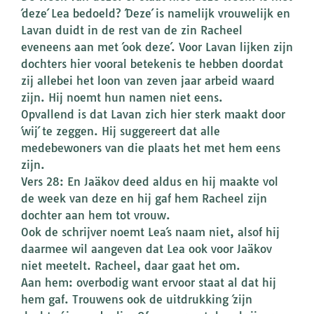
´deze´ Lea bedoeld? ´Deze´ is namelijk vrouwelijk en
Lavan duidt in de rest van de zin Racheel
eveneens aan met ´ook deze´. Voor Lavan lijken zijn
dochters hier vooral betekenis te hebben doordat
zij allebei het loon van zeven jaar arbeid waard
zijn. Hij noemt hun namen niet eens.
Opvallend is dat Lavan zich hier sterk maakt door
´wij´ te zeggen. Hij suggereert dat alle
medebewoners van die plaats het met hem eens
zijn.
Vers 28: En Jaäkov deed aldus en hij maakte vol
de week van deze en hij gaf hem Racheel zijn
dochter aan hem tot vrouw.
Ook de schrijver noemt Lea´s naam niet, alsof hij
daarmee wil aangeven dat Lea ook voor Jaäkov
niet meetelt. Racheel, daar gaat het om.
Aan hem: overbodig want ervoor staat al dat hij
hem gaf. Trouwens ook de uitdrukking ´zijn