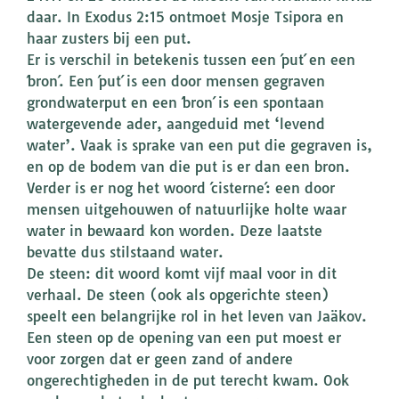
daar. In Exodus 2:15 ontmoet Mosje Tsipora en
haar zusters bij een put.
Er is verschil in betekenis tussen een ´put´ en een
´bron´. Een ´put´ is een door mensen gegraven
grondwaterput en een ´bron´ is een spontaan
watergevende ader, aangeduid met ‘levend
water’. Vaak is sprake van een put die gegraven is,
en op de bodem van die put is er dan een bron.
Verder is er nog het woord ´cisterne´: een door
mensen uitgehouwen of natuurlijke holte waar
water in bewaard kon worden. Deze laatste
bevatte dus stilstaand water.
De steen: dit woord komt vijf maal voor in dit
verhaal. De steen (ook als opgerichte steen)
speelt een belangrijke rol in het leven van Jaäkov.
Een steen op de opening van een put moest er
voor zorgen dat er geen zand of andere
ongerechtigheden in de put terecht kwam. Ook