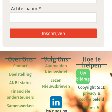
Achternaam *
Inschrijven
Over Ons
Volg Ons
Hoe te
helpen
Contact
Aanmelden
Nieuwsbrief
Uw
Doelstelling
bijdrage
Lezen
ANBI status
Nieuwsbrieven
Copyright SJCD
Financiële
privacy
&
ondersteuners
cookie
beleid
Samenwerken
Terms &
Volg ons op