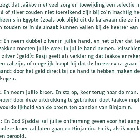
 zegt dat Jaäkov met veel zorg en toewijding een selectie
ud of zilver zouden niet toereikend zijn bij zo’n machtig 
nheems in Egypte (zoals ook blijkt uit de karavaan die ze i
 zouden ze in de smaak kunnen vallen bij de heerser van 
2: En neem dubbel zilver in jullie hand, en het zilver dat 
zakken moeten jullie weer in jullie hand nemen. Misschien
 zilver (geld): Rasji geeft als verklaring dat Jaäkov er rek
en zal zijn, of mogelijk hoopt hij dat de broers extra graa
 hand: door het geld direct bij de hand te hebben maken de b
 kopen.
3: En neem jullie broer. En sta op, keer terug naar de man.
 broer: door deze uitdrukking te gebruiken doet Jaäkov impl
woordelijkheid van de broers ten aanzien van Binjamin.
4: En God Sjaddai zal jullie ontferming geven voor het aang
 andere broer zal laten gaan en Binjamin. En ik, als ik van
en beroofd.