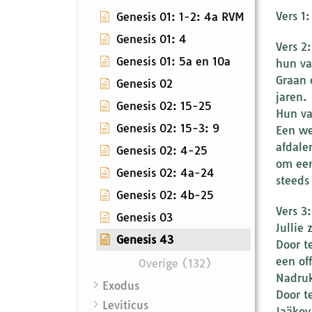
Vers 1
Genesis 01: 1-2: 4a RVM
Genesis 01: 4
Vers 2
Genesis 01: 5a en 10a
hun va
Graan 
Genesis 02
jaren.
Genesis 02: 15-25
Hun vad
Genesis 02: 15-3: 9
Een we
afdale
Genesis 02: 4-25
om een
Genesis 02: 4a-24
steeds
Genesis 02: 4b-25
Vers 3
Genesis 03
Jullie 
Genesis 43
Door t
een off
Overige (132)
Nadruk
Exodus
Door t
Leviticus
Jaäkov