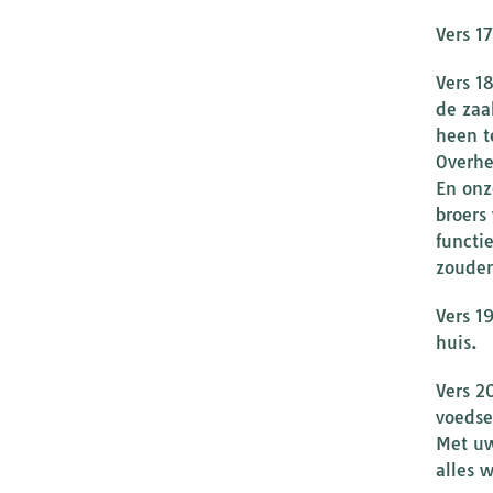
Vers 1
Vers 1
de zaa
heen t
Overhe
En onz
broers
functi
zouden
Vers 1
huis.
Vers 2
voedse
Met uw
alles 