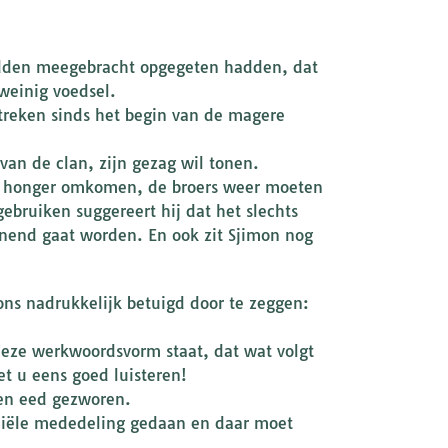
hadden meegebracht opgegeten hadden, dat
 weinig voedsel.
streken sinds het begin van de magere
d van de clan, zijn gezag wil tonen.
van honger omkomen, de broers weer moeten
ebruiken suggereert hij dat het slechts
nnend gaat worden. En ook zit Sjimon nog
ons nadrukkelijk betuigd door te zeggen:
.
 deze werkwoordsvorm staat, dat wat volgt
et u eens goed luisteren!
een eed gezworen.
ficiële mededeling gedaan en daar moet