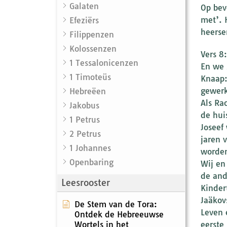
Galaten
Op bev
met’. 
Efeziërs
heerse
Filippenzen
Kolossenzen
Vers 8
1 Tessalonicenzen
En we 
1 Timoteüs
Knaap:
gewerk
Hebreëen
Als Ra
Jakobus
de hui
1 Petrus
Joseef
2 Petrus
jaren v
1 Johannes
worden
Openbaring
Wij en 
de and
Leesrooster
Kinder
Jaäkov
De Stem van de Tora:
Leven 
Ontdek de Hebreeuwse
Wortels in het
eerste