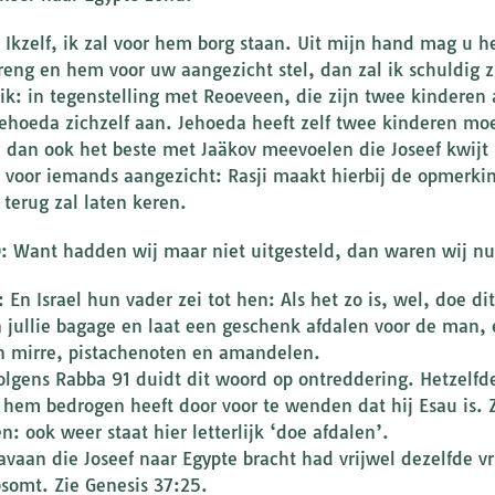
: Ikzelf, ik zal voor hem borg staan. Uit mijn hand mag u h
reng en hem voor uw aangezicht stel, dan zal ik schuldig zi
, ik: in tegenstelling met Reoeveen, die zijn twee kindere
Jehoeda zichzelf aan. Jehoeda heeft zelf twee kinderen moe
n dan ook het beste met Jaäkov meevoelen die Joseef kwijt 
n voor iemands aangezicht: Rasji maakt hierbij de opmerki
 terug zal laten keren.
0: Want hadden wij maar niet uitgesteld, dan waren wij nu
1: En Israel hun vader zei tot hen: Als het zo is, wel, doe 
n jullie bagage en laat een geschenk afdalen voor de man,
 mirre, pistachenoten en amandelen.
olgens Rabba 91 duidt dit woord op ontreddering. Hetzelfde
 hem bedrogen heeft door voor te wenden dat hij Esau is. Z
: ook weer staat hier letterlijk ‘doe afdalen’.
avaan die Joseef naar Egypte bracht had vrijwel dezelfde vr
psomt. Zie Genesis 37:25.