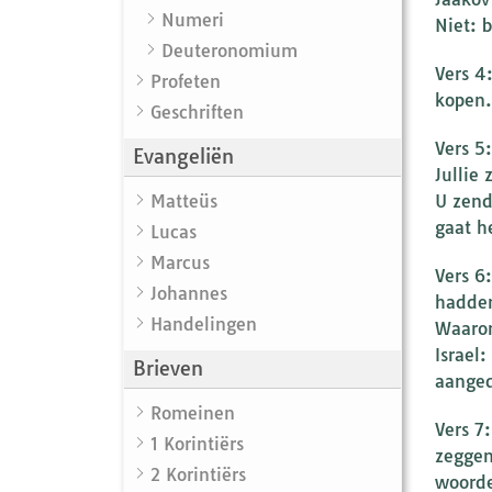
Numeri
Niet: b
Deuteronomium
Vers 4
Profeten
kopen.
Geschriften
Vers 5
Evangeliën
Jullie 
Matteüs
U zend
gaat h
Lucas
Marcus
Vers 6
Johannes
hadde
Handelingen
Waarom 
Israel
Brieven
aanged
Romeinen
Vers 7
1 Korintiërs
zeggen
2 Korintiërs
woorde