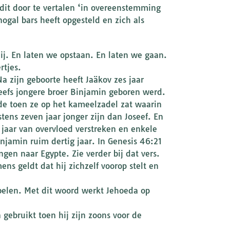
t dit door te vertalen ‘in overeenstemming
ogal bars heeft opgesteld en zich als
mij. En laten we opstaan. En laten we gaan.
rtjes.
a zijn geboorte heeft Jaäkov zes jaar
eefs jongere broer Binjamin geboren werd.
rde toen ze op het kameelzadel zat waarin
ens zeven jaar jonger zijn dan Joseef. En
n jaar van overvloed verstreken en enkele
Binjamin ruim dertig jaar. In Genesis 46:21
n naar Egypte. Zie verder bij dat vers.
ens geldt dat hij zichzelf voorop stelt en
belen. Met dit woord werkt Jehoeda op
gebruikt toen hij zijn zoons voor de