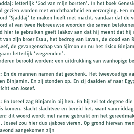
addaj: letterlijk ‘God van mijn borsten’. In het boek Gene
d gezien worden met vruchtbaarheid en verzorging. Een m
ord ‘Sjaddaj’ te maken heeft met macht, vandaar dat de ver
ord af van twee Hebreeuwse woorden die samen betekenen
d hier te gebruiken geeft Jaäkov aan dat hij meent dat hi
t van zijn broer Esau, het bedrog van Lavan, de dood van 
seef, de gevangenschap van Sjimon en nu het risico Binjami
gaan: letterlijk ‘wegzenden’.
nderen beroofd worden: een uitdrukking van wanhopige be
5: En de mannen namen dat geschenk. Het tweevoudige aa
en Binjamin. En zij stonden op. En zij daalden af naar Egyp
icht van Joseef.
6: En Joseef zag Binjamin bij hen. En hij zei tot degene die
is komen. Slacht slachtvee en bereid het, want vanmiddag
en: dit woord wordt met name gebruikt om het gereedmak
. Joseef zou hier dus sjabbes vieren. Op grond hiervan men
gavond aangekomen zijn