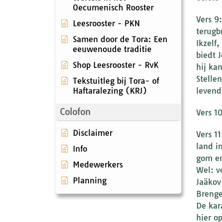
Oecumenisch Rooster
Vers 9
Leesrooster - PKN
terugb
Samen door de Tora: Een
Ikzelf
eeuwenoude traditie
biedt 
Shop Leesrooster - RvK
hij ka
Stelle
Tekstuitleg bij Tora- of
Haftaralezing (KRJ)
levend
Colofon
Vers 1
Disclaimer
Vers 1
land i
Info
gom en
Medewerkers
Wel: v
Planning
Jaäkov
Brengen
De kar
hier o