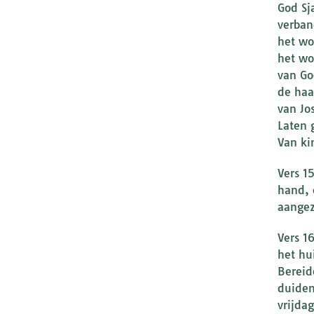
God Sj
verban
het wo
het wo
van Go
de haa
van Jo
Laten 
Van ki
Vers 1
hand, 
aangez
Vers 1
het hu
Bereid
duiden
vrijda