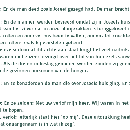
7: En de man deed zoals Joseef gezegd had. De man bracht
8: En de mannen werden bevreesd omdat zij in Joseefs hui
k van het zilver dat in onze plunjezakken is teruggekeerd i
e rollen en om over ons heen te vallen, om ons tot knecht
en rollen: zoals bij worstelen gebeurt.
e ezels: doordat dit achteraan staat krijgt het veel nadruk
 waren niet zozeer bezorgd over het lot van hun ezels van
e. Als de dieren in beslag genomen werden zouden zij gee
 de gezinnen omkomen van de honger.
9: En ze benaderden de man die over Joseefs huis ging. En 
0: En ze zeiden: Met uw verlof mijn heer. Wij waren in he
l te kopen.
 verlof: letterlijk staat hier ‘op mij’. Deze uitdrukking h
wat onaangenaam is in wat ik zeg’.