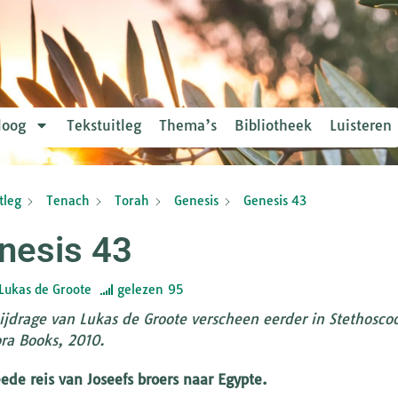
loog
Tekstuitleg
Thema’s
Bibliotheek
Luisteren
tleg
Tenach
Torah
Genesis
Genesis 43
nesis 43
Lukas de Groote
gelezen
95
ijdrage van Lukas de Groote verscheen eerder in Stethoscoo
a Books, 2010.
ede reis van Joseefs broers naar Egypte.