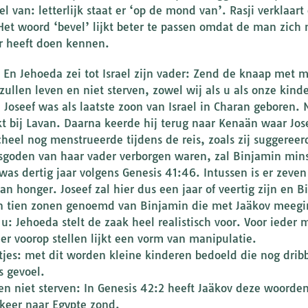
el van: letterlijk staat er ‘op de mond van’. Rasji verklaar
Het woord ‘bevel’ lijkt beter te passen omdat de man zich n
r heeft doen kennen.
: En Jehoeda zei tot Israel zijn vader: Zend de knaap met 
zullen leven en niet sterven, zowel wij als u als onze kinde
 Joseef was als laatste zoon van Israel in Charan geboren. N
t bij Lavan. Daarna keerde hij terug naar Kenaän waar Jos
cheel nog menstrueerde tijdens de reis, zoals zij suggeree
sgoden van haar vader verborgen waren, zal Binjamin minst
 was dertig jaar volgens Genesis 41:46. Intussen is er zeve
an honger. Joseef zal hier dus een jaar of veertig zijn en 
 tien zonen genoemd van Binjamin die met Jaäkov meeginge
u: Jehoeda stelt de zaak heel realistisch voor. Voor ieder m
er voorop stellen lijkt een vorm van manipulatie.
tjes: met dit worden kleine kinderen bedoeld die nog drib
s gevoel.
en niet sterven: In Genesis 42:2 heeft Jaäkov deze woorden 
 keer naar Egypte zond.