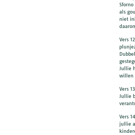
Sforno
als go
niet i
daarom
Vers 1
plunje
Dubbel
gesteg
Jullie
willen
Vers 1
Jullie
verant
Vers 1
jullie
kinder