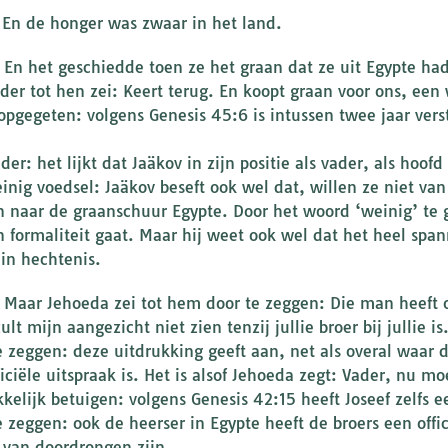
: En de honger was zwaar in het land.
: En het geschiedde toen ze het graan dat ze uit Egypte 
der tot hen zei: Keert terug. En koopt graan voor ons, een
opgegeten: volgens Genesis 45:6 is intussen twee jaar ver
er: het lijkt dat Jaäkov in zijn positie als vader, als hoof
inig voedsel: Jaäkov beseft ook wel dat, willen ze niet 
n naar de graanschuur Egypte. Door het woord ‘weinig’ te g
 formaliteit gaat. Maar hij weet ook wel dat het heel spa
 in hechtenis.
: Maar Jehoeda zei tot hem door te zeggen: Die man heeft 
zult mijn aangezicht niet zien tenzij jullie broer bij jullie is
e zeggen: deze uitdrukking geeft aan, net als overal waar
iciële uitspraak is. Het is alsof Jehoeda zegt: Vader, nu mo
kelijk betuigen: volgens Genesis 42:15 heeft Joseef zelfs 
e zeggen: ook de heerser in Egypte heeft de broers een of
 van doordrongen zijn.