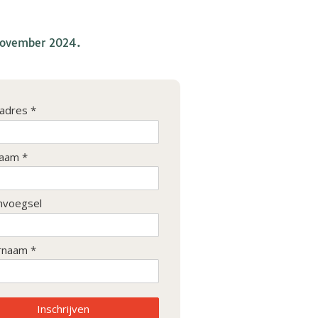
 november 2024.
ladres *
aam *
nvoegsel
rnaam *
Inschrijven