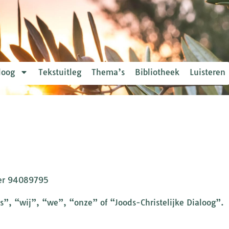
loog
Tekstuitleg
Thema’s
Bibliotheek
Luisteren
mer 94089795
s”, “wij”, “we”, “onze” of “Joods-Christelijke Dialoog”.