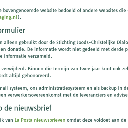
de bovengenoemde website bedoeld of andere websites die
aging.nl
).
ormulier
 alleen gebruikt door de Stichting Joods-Christelijke Dial
 een donatie. De informatie wordt niet gedeeld met derde p
re informatie verzameld.
verwijderd. Binnen die termijn van twee jaar kunt ook z
ordt altijd gehonoreerd.
email systeem, ons administratiesysteem en als backup in 
 een verwerkersovereenkomst met de leveranciers en advise
p de nieuwsbrief
uik van
La Posta nieuwsbrieven
omdat deze voldoet aan de 
.