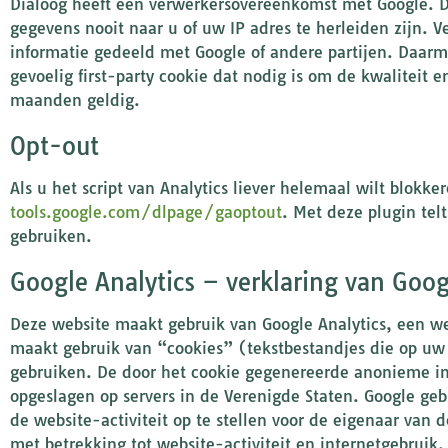
Dialoog heeft een verwerkersovereenkomst met Google. Da
gegevens nooit naar u of uw IP adres te herleiden zijn. V
informatie gedeeld met Google of andere partijen. Daarmee
gevoelig first-party cookie dat nodig is om de kwaliteit 
maanden geldig.
Opt-out
Als u het script van Analytics liever helemaal wilt blok
tools.google.com/dlpage/gaoptout
. Met deze plugin tel
gebruiken.
Google Analytics – verklaring van Goog
Deze website maakt gebruik van Google Analytics, een w
maakt gebruik van “cookies” (tekstbestandjes die op uw
gebruiken. De door het cookie gegenereerde anonieme in
opgeslagen op servers in de Verenigde Staten. Google geb
de website-activiteit op te stellen voor de eigenaar van 
met betrekking tot website-activiteit en internetgebruik