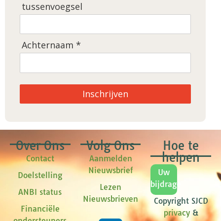
tussenvoegsel
Achternaam *
Inschrijven
Over Ons
Volg Ons
Hoe te
helpen
Contact
Aanmelden
Nieuwsbrief
Uw
Doelstelling
bijdrage
Lezen
ANBI status
Nieuwsbrieven
Copyright SJCD
Financiële
privacy
&
ondersteuners