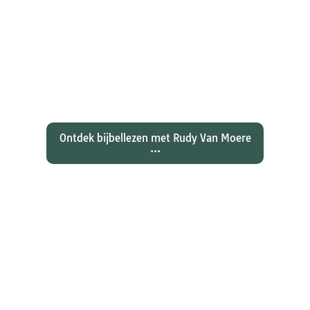
Ontdekken waarom Johannes zijn
evangelie zo totaal anders vertelt
dan zijn collegae Marcus, Matteüs
en Lukas...
Ontdek bijbellezen met Rudy Van Moere
...
Wat hebben christenen geleerd
over de joden Jezus en Paulus? En
wat betekent dat voor ons
christelijk geloof?