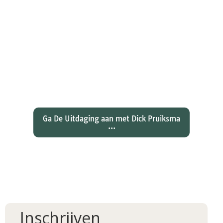
Wat hebben christenen geleerd
over de joden Jezus en Paulus? En
wat betekent dat voor ons
christelijk geloof?
Ga De Uitdaging aan met Dick Pruiksma
...
Inschrijven