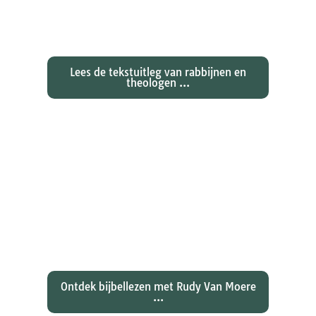
Exegetische toelichtingen bij de
zondagse lezingen ...
Lees de tekstuitleg van rabbijnen en
theologen ...
Ontdekken waarom Johannes zijn
evangelie zo totaal anders vertelt
dan zijn collegae Marcus, Matteüs
en Lukas...
Ontdek bijbellezen met Rudy Van Moere
...