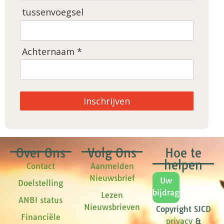
tussenvoegsel
Achternaam *
Inschrijven
Over Ons
Volg Ons
Hoe te
helpen
Contact
Aanmelden
Nieuwsbrief
Uw
Doelstelling
bijdrage
Lezen
ANBI status
Nieuwsbrieven
Copyright SJCD
Financiële
privacy
&