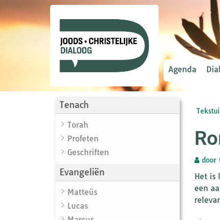
Agenda
Dia
Tenach
Tekstui
Torah
Ro
Profeten
Geschriften
door
Evangeliën
Het is
een aa
Matteüs
relevan
Lucas
Marcus