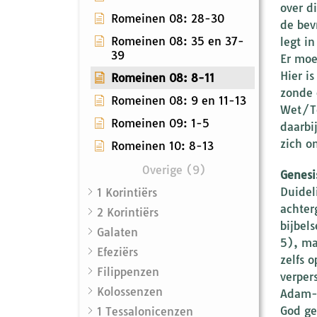
over di
Romeinen 08: 28-30
de bev
Romeinen 08: 35 en 37-
legt i
39
Er moe
Hier is
Romeinen 08: 8-11
zonde 
Romeinen 08: 9 en 11-13
Wet/To
Romeinen 09: 1-5
daarbi
zich o
Romeinen 10: 8-13
Overige (9)
Genesi
Duidel
1 Korintiërs
achter
2 Korintiërs
bijbel
Galaten
5), ma
Efeziërs
zelfs 
Filippenzen
verper
Kolossenzen
Adam-a
God ge
1 Tessalonicenzen