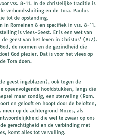
or vss. 8-11. In de christelijke traditie is
 de verbondssluiting en de Tora. Paulus
ie tot de opstanding.
 in Romeinen 8 en specifiek in vss. 8-11.
stelling is vlees-Geest. Er is een wet van
de geest van het leven in Christus’ (8:2).
t God, de normen en de gezindheid die
oet God plezier. Dat is voor het vlees op
 de Tora doen.
 de geest ingeblazen), ook tegen de
 de opeenvolgende hoofdstukken, langs die
chepsel maar zondig, een sterveling (Rom.
ort en gelooft en hoopt door de beloften,
is meer op de achtergrond Mozes, als
antwoordelijkheid die wel te zwaar op ons
de gerechtigheid en de verbinding met
, komt alles tot vervulling.