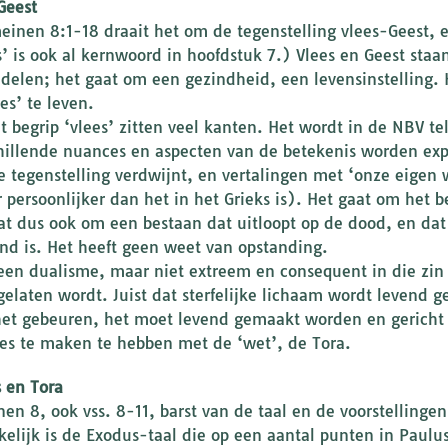
Geest
einen 8:1-18 draait het om de tegenstelling vlees-Geest, en
s’ is ook al kernwoord in hoofdstuk 7.) Vlees en Geest sta
delen; het gaat om een gezindheid, een levensinstelling. He
es’ te leven.
t begrip ‘vlees’ zitten veel kanten. Het wordt in de NBV te
hillende nuances en aspecten van de betekenis worden exp
e tegenstelling verdwijnt, en vertalingen met ‘onze eigen
 persoonlijker dan het in het Grieks is). Het gaat om het b
at dus ook om een bestaan dat uitloopt op de dood, en dat
nd is. Het heeft geen weet van opstanding.
 een dualisme, maar niet extreem en consequent in die zin
gelaten wordt. Juist dat sterfelijke lichaam wordt levend g
et gebeuren, het moet levend gemaakt worden en gericht w
les te maken te hebben met de ‘wet’, de Tora.
 en Tora
en 8, ook vss. 8-11, barst van de taal en de voorstellingen
elijk is de Exodus-taal die op een aantal punten in Paulus