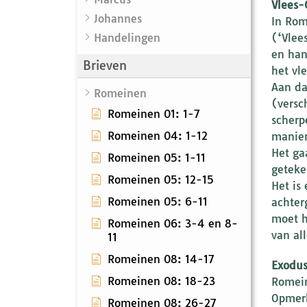
Vlees-
Johannes
In Rom
Handelingen
(‘Vlee
en han
Brieven
het vle
Aan da
Romeinen
(versc
Romeinen 01: 1-7
scherp
Romeinen 04: 1-12
manier
Het ga
Romeinen 05: 1-11
geteke
Romeinen 05: 12-15
Het is
Romeinen 05: 6-11
achter
moet h
Romeinen 06: 3-4 en 8-
van al
11
Romeinen 08: 14-17
Exodus
Romeinen 08: 18-23
Romein
Opmerk
Romeinen 08: 26-27