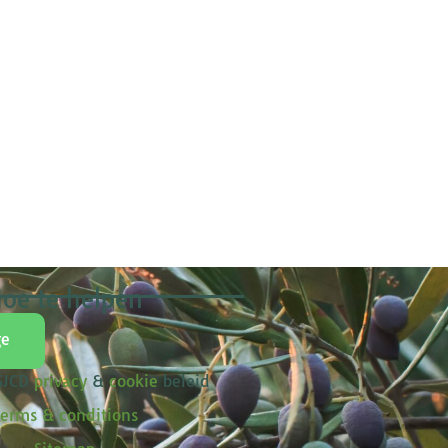
oe te helpen
ge
 SJCD
privacy
&
cookie
beleid
erms & conditions