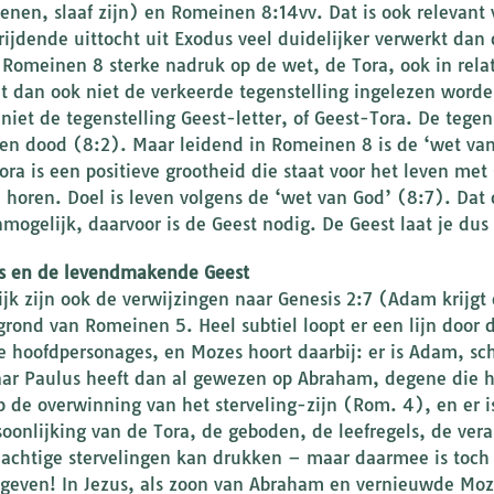
enen, slaaf zijn) en Romeinen 8:14vv. Dat is ook relevant vo
rijdende uittocht uit Exodus veel duidelijker verwerkt dan
n Romeinen 8 sterke nadruk op de wet, de Tora, ook in relat
t dan ook niet de verkeerde tegenstelling ingelezen worden
 niet de tegenstelling Geest-letter, of Geest-Tora. De tegen
en dood (8:2). Maar leidend in Romeinen 8 is de ‘wet van 
ra is een positieve grootheid die staat voor het leven me
j horen. Doel is leven volgens de ‘wet van God’ (8:7). Dat d
nmogelijk, daarvoor is de Geest nodig. De Geest laat je dus
s en de levendmakende Geest
ijk zijn ook de verwijzingen naar Genesis 2:7 (Adam krijgt
grond van Romeinen 5. Heel subtiel loopt er een lijn door
se hoofdpersonages, en Mozes hoort daarbij: er is Adam, s
ar Paulus heeft dan al gewezen op Abraham, degene die ho
op de overwinning van het sterveling-zijn (Rom. 4), en er 
soonlijking van de Tora, de geboden, de leefregels, de ver
chtige stervelingen kan drukken – maar daarmee is toch 
geven! In Jezus, als zoon van Abraham en vernieuwde Mozes