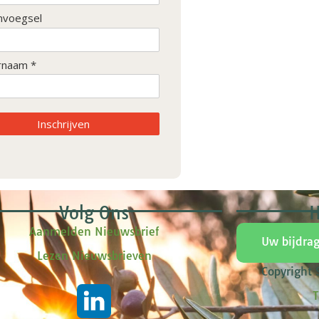
nvoegsel
rnaam *
Inschrijven
Volg Ons
H
Aanmelden Nieuwsbrief
Uw bijdra
Lezen Nieuwsbrieven
Copyright
T