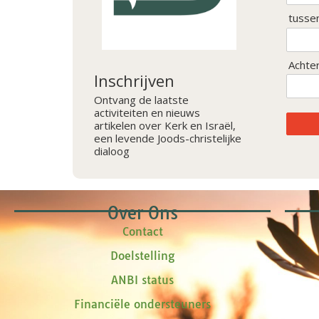
tusse
Achte
Inschrijven
Ontvang de laatste
activiteiten en nieuws
artikelen over Kerk en Israël,
een levende Joods-christelijke
dialoog
Over Ons
Contact
Doelstelling
ANBI status
Financiële ondersteuners