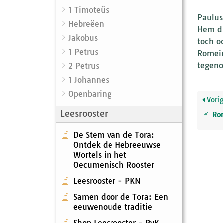
1 Timoteüs
Paulus
Hebreëen
Hem di
Jakobus
toch o
1 Petrus
Romein
tegeno
2 Petrus
1 Johannes
Openbaring
Vori
Leesrooster
Ro
De Stem van de Tora:
Ontdek de Hebreeuwse
Wortels in het
Oecumenisch Rooster
Leesrooster - PKN
Samen door de Tora: Een
eeuwenoude traditie
Shop Leesrooster - RvK