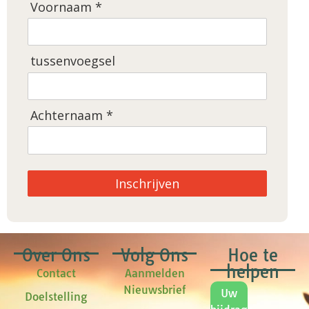
Voornaam *
tussenvoegsel
Achternaam *
Inschrijven
Over Ons
Volg Ons
Hoe te
helpen
Contact
Aanmelden
Nieuwsbrief
Uw
Doelstelling