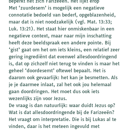
beperkt het zich Farizeeën. Het lijkt erop
Met ‘zuurdesem’ is mogelijk een negatieve
connotatie bedoeld van bederf, opgeblazenheid,
maar dat is niet noodzakelijk (vgl. Mat. 13:33;
Luk. 13:21). Het staat hier onmiskenbaar in een
negatieve context, maar naar mijn inschatting
heeft deze beeldspraak een andere pointe. Bij
‘gist’ gaat om het om iets kleins, een relatief zeer
gering ingrediënt dat evenwel allesdoordringend
is, dat op zichzelf niet terug te vinden is maar het
geheel ‘doordesemt’ oftewel bepaalt. Het is
daarom ook gevaarlijk: het kan je besmetten. Als
je je daarmee inlaat, zal het ook jou helemaal
gaan doordringen. Het moet dus ook iets
wezenlijks zijn voor Jezus.
De vraag is dan natuurlijk: waar duidt Jezus op?
Wat is dat allesdoordringende bij de Farizeeën?
Het vraagt om interpretatie. Die is bij Lukas al te
vinden, daar is het meteen ingevuld met