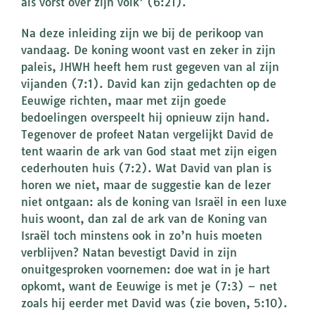
als vorst over zijn volk’ (6:21).
Na deze inleiding zijn we bij de perikoop van
vandaag. De koning woont vast en zeker in zijn
paleis, JHWH heeft hem rust gegeven van al zijn
vijanden (7:1). David kan zijn gedachten op de
Eeuwige richten, maar met zijn goede
bedoelingen overspeelt hij opnieuw zijn hand.
Tegenover de profeet Natan vergelijkt David de
tent waarin de ark van God staat met zijn eigen
cederhouten huis (7:2). Wat David van plan is
horen we niet, maar de suggestie kan de lezer
niet ontgaan: als de koning van Israël in een luxe
huis woont, dan zal de ark van de Koning van
Israël toch minstens ook in zo’n huis moeten
verblijven? Natan bevestigt David in zijn
onuitgesproken voornemen: doe wat in je hart
opkomt, want de Eeuwige is met je (7:3) – net
zoals hij eerder met David was (zie boven, 5:10).