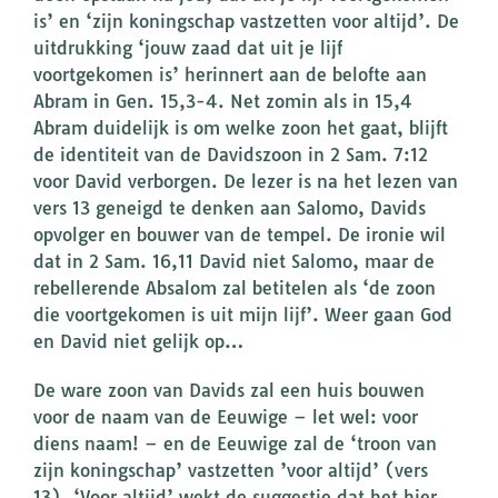
is’ en ‘zijn koningschap vastzetten voor altijd’. De
uitdrukking ‘jouw zaad dat uit je lijf
voortgekomen is’ herinnert aan de belofte aan
Abram in Gen. 15,3-4. Net zomin als in 15,4
Abram duidelijk is om welke zoon het gaat, blijft
de identiteit van de Davidszoon in 2 Sam. 7:12
voor David verborgen. De lezer is na het lezen van
vers 13 geneigd te denken aan Salomo, Davids
opvolger en bouwer van de tempel. De ironie wil
dat in 2 Sam. 16,11 David niet Salomo, maar de
rebellerende Absalom zal betitelen als ‘de zoon
die voortgekomen is uit mijn lijf’. Weer gaan God
en David niet gelijk op…
De ware zoon van Davids zal een huis bouwen
voor de naam van de Eeuwige – let wel: voor
diens naam! – en de Eeuwige zal de ‘troon van
zijn koningschap’ vastzetten ’voor altijd’ (vers
13). ‘Voor altijd’ wekt de suggestie dat het hier