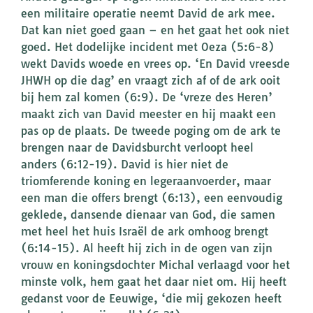
een militaire operatie neemt David de ark mee.
Dat kan niet goed gaan – en het gaat het ook niet
goed. Het dodelijke incident met Oeza (5:6-8)
wekt Davids woede en vrees op. ‘En David vreesde
JHWH op die dag’ en vraagt zich af of de ark ooit
bij hem zal komen (6:9). De ‘vreze des Heren’
maakt zich van David meester en hij maakt een
pas op de plaats. De tweede poging om de ark te
brengen naar de Davidsburcht verloopt heel
anders (6:12-19). David is hier niet de
triomferende koning en legeraanvoerder, maar
een man die offers brengt (6:13), een eenvoudig
geklede, dansende dienaar van God, die samen
met heel het huis Israël de ark omhoog brengt
(6:14-15). Al heeft hij zich in de ogen van zijn
vrouw en koningsdochter Michal verlaagd voor het
minste volk, hem gaat het daar niet om. Hij heeft
gedanst voor de Eeuwige, ‘die mij gekozen heeft