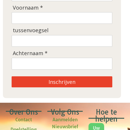
Voornaam *
tussenvoegsel
Achternaam *
Inschrijven
Over Ons
Volg Ons
Hoe te
helpen
Contact
Aanmelden
Nieuwsbrief
Uw
Doelstelling