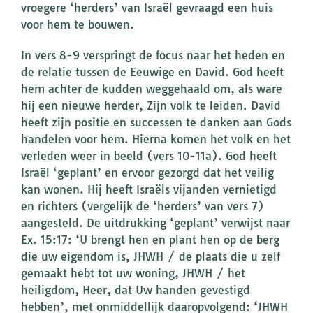
vroegere ‘herders’ van Israël gevraagd een huis
voor hem te bouwen.
In vers 8-9 verspringt de focus naar het heden en
de relatie tussen de Eeuwige en David. God heeft
hem achter de kudden weggehaald om, als ware
hij een nieuwe herder, Zijn volk te leiden. David
heeft zijn positie en successen te danken aan Gods
handelen voor hem. Hierna komen het volk en het
verleden weer in beeld (vers 10-11a). God heeft
Israël ‘geplant’ en ervoor gezorgd dat het veilig
kan wonen. Hij heeft Israëls vijanden vernietigd
en richters (vergelijk de ‘herders’ van vers 7)
aangesteld. De uitdrukking ‘geplant’ verwijst naar
Ex. 15:17: ‘U brengt hen en plant hen op de berg
die uw eigendom is, JHWH / de plaats die u zelf
gemaakt hebt tot uw woning, JHWH / het
heiligdom, Heer, dat Uw handen gevestigd
hebben’, met onmiddellijk daaropvolgend: ‘JHWH