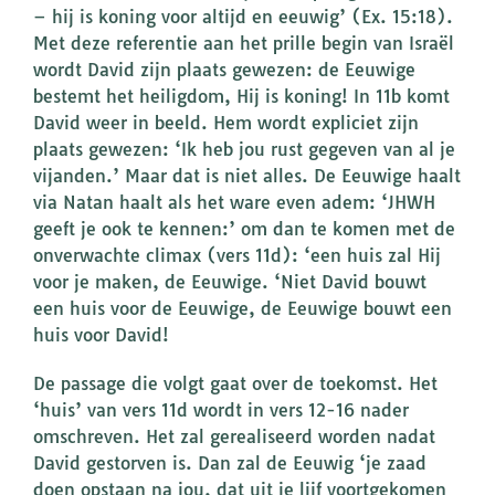
– hij is koning voor altijd en eeuwig’ (Ex. 15:18).
Met deze referentie aan het prille begin van Israël
wordt David zijn plaats gewezen: de Eeuwige
bestemt het heiligdom, Hij is koning! In 11b komt
David weer in beeld. Hem wordt expliciet zijn
plaats gewezen: ‘Ik heb jou rust gegeven van al je
vijanden.’ Maar dat is niet alles. De Eeuwige haalt
via Natan haalt als het ware even adem: ‘JHWH
geeft je ook te kennen:’ om dan te komen met de
onverwachte climax (vers 11d): ‘een huis zal Hij
voor je maken, de Eeuwige. ‘Niet David bouwt
een huis voor de Eeuwige, de Eeuwige bouwt een
huis voor David!
De passage die volgt gaat over de toekomst. Het
‘huis’ van vers 11d wordt in vers 12-16 nader
omschreven. Het zal gerealiseerd worden nadat
David gestorven is. Dan zal de Eeuwig ‘je zaad
doen opstaan na jou, dat uit je lijf voortgekomen