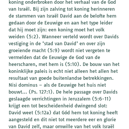
koning onderbroken door het verhaal van de God
van Israël. Bij zijn zalving tot koning herinneren
de stammen van Israël David aan de belofte hem
gedaan door de Eeuwige en aan het type leider
dat hij moet zijn: een koning moet het volk
weiden (5:2). Wanneer verteld wordt over Davids
vestiging in de ‘stad van David’ en over zijn
groeiende macht (5:9) wordt niet vergeten te
vermelden dat de Eeuwige de God van de
heerscharen, met hem is (5:10). De bouw van het
koninklijke paleis is echt niet alleen het allen het
resultaat van goede buitenlandse betrekkingen.
Nisi dominus – als de Eeuwige het huis niet
bouwt… (Ps. 127:1). De hele passage over Davids
geslaagde verrichtingen in Jeruzalem (5:6-11)
krijgt een tot bescheidenheid dwingend slot:
David weet (5:12a) dat Gód hem tot koning heeft
aangesteld en dit niet tot meerdere eer en glorie
van David zelf, maar omwille van het volk Israël