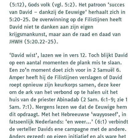
(5:12), Gods volk (vgl. 5:2). Het patroon ‘succes
van David – dankzij de Eeuwige’ herhaalt zich in
5:20-25. De overwinning op de Filistijnen heeft
David niet te danken aan zijn eigen
krijgsmankunst, maar aan de raad en daad van
JHWH (5:20.22-25).
‘David wist’, lazen we in vers 12. Toch blijkt David
op een aantal momenten de plank mis te slaan.
Een zo’n moment doet zich voor in 2 Samuël 6.
Amper heeft hij de Filistijnen verslagen of David
roept opnieuw zijn keurkorps samen, deze keer
om de ark van het verbond op te halen uit het
huis van de priester Abinadab (2 Sam. 6:1-9; zie 1
Sam. 7:1). Nergens lezen we dat de Eeuwige hem
dit opdraagt. Met het Hebreeuwse ‘wayyoseef’, in
fatsoenlijk Nederlands: ‘en weer…’ (6:1) verbindt
de verteller Davids ene campagne met de andere.
Anders gezegd: op eigen initiatief en als ware het