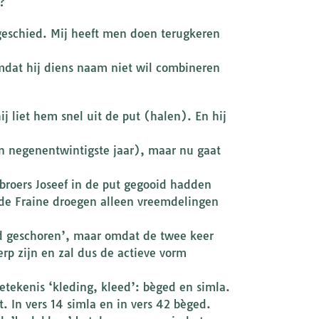
?
t geschied. Mij heeft men doen terugkeren
mdat hij diens naam niet wil combineren
j liet hem snel uit de put (halen). En hij
.
ijn negenentwintigste jaar), maar nu gaat
 broers Joseef in de put gegooid hadden
 de Fraine droegen alleen vreemdelingen
rd geschoren’, maar omdat de twee keer
erp zijn en zal dus de actieve vorm
tekenis ‘kleding, kleed’: bèged en simla.
 In vers 14 simla en in vers 42 bèged.