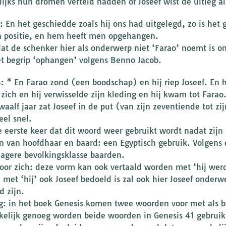
ijks hun dromen verteld hadden of Joseef wist de uitleg al
3: En het geschiedde zoals hij ons had uitgelegd, zo is he
n positie, en hem heeft men opgehangen.
at de schenker hier als onderwerp niet ‘Farao’ noemt is o
t begrip ‘ophangen’ volgens Benno Jacob.
4: * En Farao zond (een boodschap) en hij riep Joseef. En hi
 zich en hij verwisselde zijn kleding en hij kwam tot Farao
twaalf jaar zat Joseef in de put (van zijn zeventiende tot z
eel snel.
e eerste keer dat dit woord weer gebruikt wordt nadat zijn
n van hoofdhaar en baard: een Egyptisch gebruik. Volgens
lagere bevolkingsklasse baarden.
hoor zich: deze vorm kan ook vertaald worden met ‘hij we
 met ‘hij’ ook Joseef bedoeld is zal ook hier Joseef onderw
d zijn.
g: in het boek Genesis komen twee woorden voor met als be
elijk genoeg worden beide woorden in Genesis 41 gebruikt.