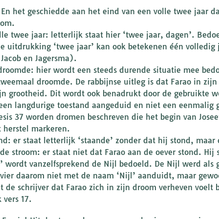
: En het geschiedde aan het eind van een volle twee jaar d
oom.
lle twee jaar: letterlijk staat hier ‘twee jaar, dagen’. Bed
e uitdrukking ‘twee jaar’ kan ook betekenen één volledig
Jacob en Jagersma).
droomde: hier wordt een steeds durende situatie mee bedoe
tweemaal droomde. De rabbijnse uitleg is dat Farao in zi
ijn grootheid. Dit wordt ook benadrukt door de gebruikte
een langdurige toestand aangeduid en niet een eenmalig 
esis 37 worden dromen beschreven die het begin van Josee
t herstel markeren.
nd: er staat letterlijk ‘staande’ zonder dat hij stond, maar 
de stroom: er staat niet dat Farao aan de oever stond. Hij
’ wordt vanzelfsprekend de Nijl bedoeld. De Nijl werd als g
ivier daarom niet met de naam ‘Nijl’ aanduidt, maar gew
t de schrijver dat Farao zich in zijn droom verheven voelt
 vers 17.