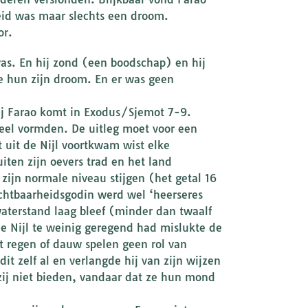
heid was maar slechts een droom.
or.
was. En hij zond (een boodschap) en hij
de hun zijn droom. En er was geen
bij Farao komt in Exodus/Sjemot 7-9.
eel vormden. De uitleg moet voor een
t uit de Nijl voortkwam wist elke
iten zijn oevers trad en het land
 zijn normale niveau stijgen (het getal 16
uchtbaarheidsgodin werd wel ‘heerseres
aterstand laag bleef (minder dan twaalf
e Nijl te weinig geregend had mislukte de
t regen of dauw spelen geen rol van
it zelf al en verlangde hij van zijn wijzen
zij niet bieden, vandaar dat ze hun mond