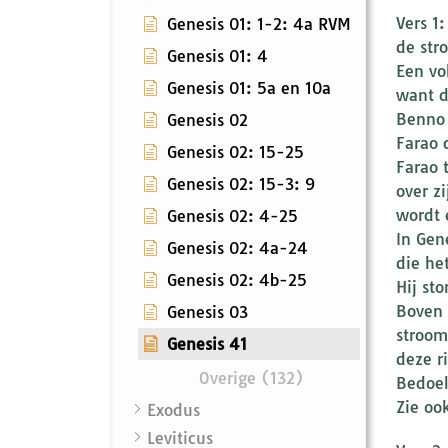
Vers 1
Genesis 01: 1-2: 4a RVM
de str
Genesis 01: 4
Een vo
Genesis 01: 5a en 10a
want d
Benno 
Genesis 02
Farao 
Genesis 02: 15-25
Farao 
Genesis 02: 15-3: 9
over z
wordt 
Genesis 02: 4-25
In Gen
Genesis 02: 4a-24
die he
Genesis 02: 4b-25
Hij sto
Boven 
Genesis 03
stroom
Genesis 41
deze r
Overige (132)
Bedoel
Zie ook
Exodus
Leviticus