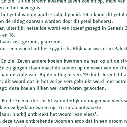
: En zie! Uit de stroom kwamen zeven koeien op, mooi van u
n in het oevergras.
 het getal van de aardse volledigheid. 24 x komt dit getal 
en de uitleg daarvan worden door dit getal beheerst.
an uiterlijk: hetzelfde wordt van Joseef gezegd in Genesis 
4 en 18.
aan: vet, gezond, glanzend.
ras: een woord uit het Egyptisch. Blijkbaar was er in Palest
: En zie! Zeven andere koeien kwamen na hen op uit de str
 En zij gingen staan naast de koeien op de oever van de st
aan de zijde van. Bij de uitleg in vers 19 duidt Joseef dit a
: dit woord dat in het vorige vers gebruikt werd met betrek
zegt: deze koeien lijken wel carnivoren geworden.
: En de koeien die slecht van uiterlijk en mager van vlees
ijk en welgedaan waren op. En Farao ontwaakte.
aan: hierbij ontbreekt het woord ‘van vlees’.
 deze twee ontbrekende woorden erop dat in een droom niet