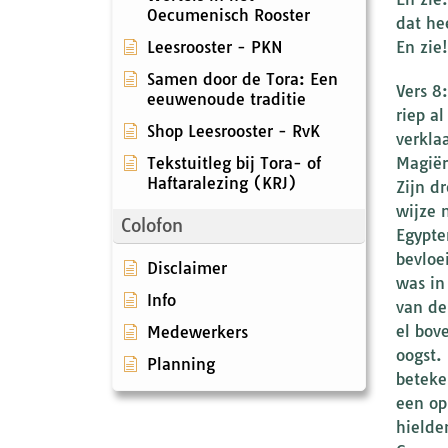
Oecumenisch Rooster
dat he
Leesrooster - PKN
En zie
Samen door de Tora: Een
Vers 8
eeuwenoude traditie
riep a
Shop Leesrooster - RvK
verkla
Tekstuitleg bij Tora- of
Magiër
Haftaralezing (KRJ)
Zijn d
wijze 
Colofon
Egypte
bevloe
Disclaimer
was in
Info
van de
el bov
Medewerkers
oogst.
Planning
beteke
een op
hielde