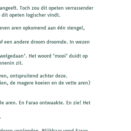
aangeeft. Toch zou dit opeten verrassender
dit opeten logischer vindt.
! Zeven aren opkomend aan één stengel,
 of een andere droom droomde. In wezen
elgedaan’. Het woord ‘mooi’ duidt op
nnenin zit.
ren, ontspruitend achter deze.
ien, de magere koeien en de vette aren)
e aren. En Farao ontwaakte. En zie! Het
.
nderen verslonden. Blijkbaar vond Farao