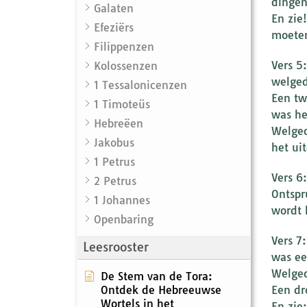
dingen
Galaten
En zie
Efeziërs
moeten
Filippenzen
Vers 5
Kolossenzen
welged
1 Tessalonicenzen
Een tw
1 Timoteüs
was he
Hebreëen
Welged
Jakobus
het uit
1 Petrus
Vers 6
2 Petrus
Ontspr
1 Johannes
wordt 
Openbaring
Vers 7
Leesrooster
was ee
Welged
De Stem van de Tora:
Ontdek de Hebreeuwse
Een dr
Wortels in het
En zie