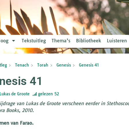
loog
Tekstuitleg
Thema’s
Bibliotheek
Luisteren
tleg
Tenach
Torah
Genesis
Genesis 41
nesis 41
Lukas de Groote
gelezen
52
ijdrage van Lukas de Groote verscheen eerder in Stethoscoo
a Books, 2010.
men van Farao.