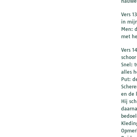
nauwel
Vers 1
in mij
Men: d
met he
Vers 1
schoor
Snel: 
alles h
Put: d
Schere
en de 
Hij sc
daarna
bedoel
Kledin
Opmerk