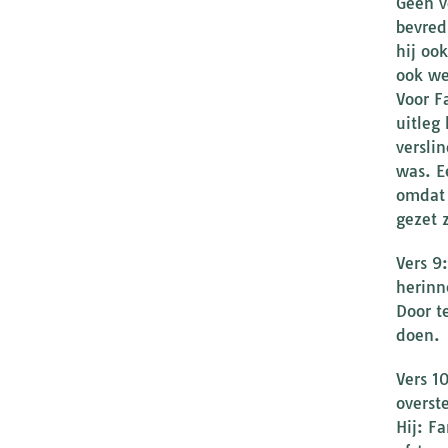
Geen v
bevred
hij oo
ook we
Voor F
uitleg
versli
was. E
omdat 
gezet 
Vers 9
herinn
Door t
doen.
Vers 1
overst
Hij: F