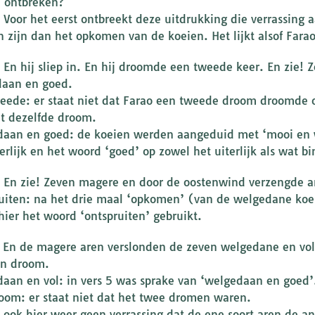
 ontbreken?
! Voor het eerst ontbreekt deze uitdrukking die verrassing 
 zijn dan het opkomen van de koeien. Het lijkt alsof Farao 
: En hij sliep in. En hij droomde een tweede keer. En zie
aan en goed.
eede: er staat niet dat Farao een tweede droom droomde
t dezelfde droom.
aan en goed: de koeien werden aangeduid met ‘mooi en w
erlijk en het woord ‘goed’ op zowel het uiterlijk als wat bi
: En zie! Zeven magere en door de oostenwind verzengde a
uiten: na het drie maal ‘opkomen’ (van de welgedane koe
hier het woord ‘ontspruiten’ gebruikt.
: En de magere aren verslonden de zeven welgedane en voll
n droom.
aan en vol: in vers 5 was sprake van ‘welgedaan en goed’
oom: er staat niet dat het twee dromen waren.
: ook hier weer geen verrassing dat de ene soort aren de a