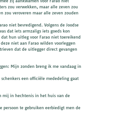
rmee zij aankwamen voor Farao niet
ters zou verwekken, maar alle zeven zou
ken zou veroveren maar alle zeven zouden
arao niet bevredigend. Volgens de Joodse
as dat iets armzaligs iets goeds kon
 dat hun uitleg voor Farao niet toereikend
r deze niet aan Farao wilden voorleggen
trieven dat de uitlegger direct gevangen
zeggen: Mijn zonden breng ik me vandaag in
r schenkers een officiële mededeling gaat
 mij in hechtenis in het huis van de
e persoon te gebruiken eerbiedigt men de