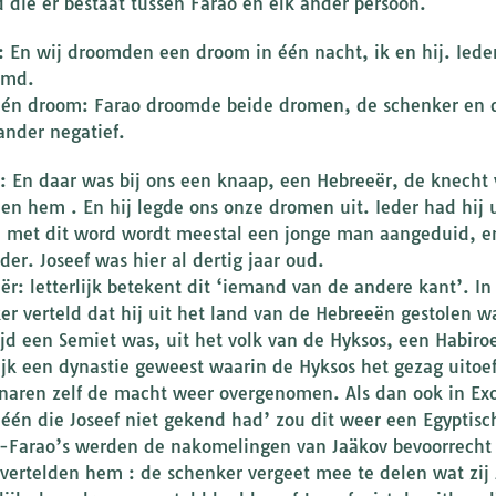
d die er bestaat tussen Farao en elk ander persoon.
1: En wij droomden een droom in één nacht, ik en hij. Iede
omd.
één droom: Farao droomde beide dromen, de schenker en d
ander negatief.
2: En daar was bij ons een knaap, een Hebreeër, de knecht 
den hem . En hij legde ons onze dromen uit. Ieder had hij 
 met dit word wordt meestal een jonge man aangeduid, en 
der. Joseef was hier al dertig jaar oud.
ër: letterlijk betekent dit ‘iemand van de andere kant’. In
er verteld dat hij uit het land van de Hebreeën gestolen w
ijd een Semiet was, uit het volk van de Hyksos, een Habiroe
jk een dynastie geweest waarin de Hyksos het gezag uito
naren zelf de macht weer overgenomen. Als dan ook in Ex
 één die Joseef niet gekend had’ zou dit weer een Egyptis
-Farao’s werden de nakomelingen van Jaäkov bevoorrecht
 vertelden hem : de schenker vergeet mee te delen wat zij J