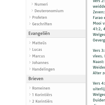
Vers 2
Numeri
weidde
Deuteronomium
Zeven:
Profeten
Farao 
Mooi v
Geschriften
41:2, 
Evangeliën
Welged
Oeverg
Matteüs
Lucas
Vers 3
Marcus
vlees.
Naast: 
Johannes
Weiden
Handelingen
Alter 
Brieven
Vers 4
Romeinen
uiterl
Welged
1 Korintiërs
Duiden
2 Korintiërs