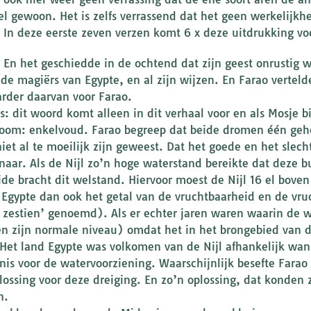
el gewoon. Het is zelfs verrassend dat het geen werkelijk
! In deze eerste zeven verzen komt 6 x deze uitdrukking vo
: En het geschiedde in de ochtend dat zijn geest onrustig 
l de magiërs van Egypte, en al zijn wijzen. En Farao vertel
arder daarvan voor Farao.
s: dit woord komt alleen in dit verhaal voor en als Mosje 
room: enkelvoud. Farao begreep dat beide dromen één geh
niet al te moeilijk zijn geweest. Dat het goede en het slech
naar. Als de Nijl zo’n hoge waterstand bereikte dat deze bu
ide bracht dit welstand. Hiervoor moest de Nijl 16 el boven
 Egypte dan ook het getal van de vruchtbaarheid en de vr
 zestien’ genoemd). Als er echter jaren waren waarin de w
en zijn normale niveau) omdat het in het brongebied van d
 Het land Egypte was volkomen van de Nijl afhankelijk wan
nis voor de watervoorziening. Waarschijnlijk besefte Farao d
lossing voor deze dreiging. En zo’n oplossing, dat konden 
n.