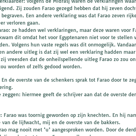
erklaarder: volgens de Midrasj waren de verklaringen waa
igend. Zij zouden Farao gezegd hebben dat hij zeven doch
k begraven. Een andere verklaring was dat Farao zeven rij
er verloren gaan.
arao: ze hadden wel verklaringen, maar deze waren voor F
 kwam dit omdat het voor Egyptenaren niet voor te stellen w
nden. Volgens hun vaste regels was dit onmogelijk. Vandaar
en andere uitleg is dat zij wel een verklaring hadden maa
zij vreesden dat de onheilspellende uitleg Farao zo zou on
zou worden of zelfs gedood worden.
: En de overste van de schenkers sprak tot Farao door te 
ering.
e zeggen: hiermee geeft de schrijver aan dat de overste de
0: Farao was toornig geworden op zijn knechten. En hij nam
e van de lijfwacht, mij en de overste van de bakkers.
arao mag nooit met ‘u’ aangesproken worden. Door de derd