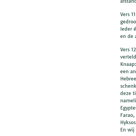
afstan
Vers 1
gedro
Ieder 
en de 
Vers 1
vertel
Knaap:
een an
Hebree
schenk
deze t
nameli
Egypte
Farao,
Hyksos
En wij