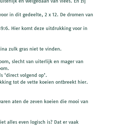
iterlijk en welgedaan van vlees. En zij
voor in dit gedeelte, 2 x 12. De dromen van
39:6. Hier komt deze uitdrukking voor in
ina zulk gras niet te vinden.
oom, slecht van uiterlijk en mager van
room.
ls ‘direct volgend op’.
king tot de vette koeien ontbreekt hier.
 waren aten de zeven koeien die mooi van
 alles even logisch is? Dat er vaak