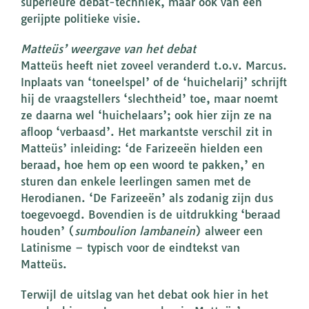
superieure debat-techniek, maar ook van een
gerijpte politieke visie.
Matteüs’ weergave van het debat
Matteüs heeft niet zoveel veranderd t.o.v. Marcus.
Inplaats van ‘toneelspel’ of de ‘huichelarij’ schrijft
hij de vraagstellers ‘slechtheid’ toe, maar noemt
ze daarna wel ‘huichelaars’; ook hier zijn ze na
afloop ‘verbaasd’. Het markantste verschil zit in
Matteüs’ inleiding: ‘de Farizeeën hielden een
beraad, hoe hem op een woord te pakken,’ en
sturen dan enkele leerlingen samen met de
Herodianen. ‘De Farizeeën’ als zodanig zijn dus
toegevoegd. Bovendien is de uitdrukking ‘beraad
houden’ (
sumboulion lambanein
) alweer een
Latinisme – typisch voor de eindtekst van
Matteüs.
Terwijl de uitslag van het debat ook hier in het