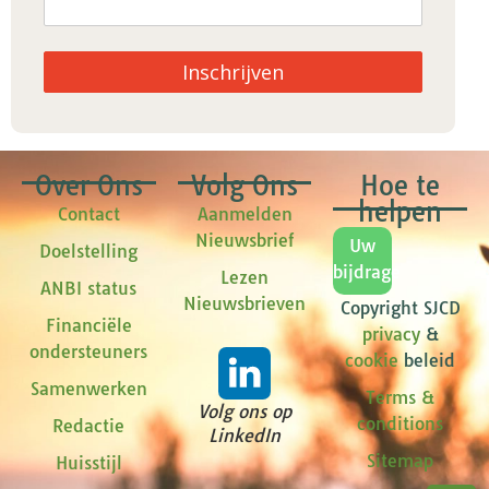
Inschrijven
Over Ons
Volg Ons
Hoe te
helpen
Contact
Aanmelden
Nieuwsbrief
Uw
Doelstelling
bijdrage
Lezen
ANBI status
Nieuwsbrieven
Copyright SJCD
Financiële
privacy
&
ondersteuners
cookie
beleid
Samenwerken
Terms &
Volg ons op
conditions
Redactie
LinkedIn
Sitemap
Huisstijl