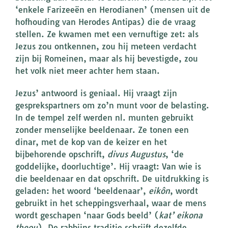
‘enkele Farizeeën en Herodianen’ (mensen uit de
hofhouding van Herodes Antipas) die de vraag
stellen. Ze kwamen met een vernuftige zet: als
Jezus zou ontkennen, zou hij meteen verdacht
zijn bij Romeinen, maar als hij bevestigde, zou
het volk niet meer achter hem staan.
Jezus’ antwoord is geniaal. Hij vraagt zijn
gesprekspartners om zo’n munt voor de belasting.
In de tempel zelf werden nl. munten gebruikt
zonder menselijke beeldenaar. Ze tonen een
dinar, met de kop van de keizer en het
bijbehorende opschrift,
divus Augustus
, ‘de
goddelijke, doorluchtige’. Hij vraagt: Van wie is
die beeldenaar en dat opschrift. De uitdrukking is
geladen: het woord ‘beeldenaar’,
eikôn
, wordt
gebruikt in het scheppingsverhaal, waar de mens
wordt geschapen ‘naar Gods beeld’ (
kat’ eikona
theou
). De rabbijns traditie schrijft dezelfde