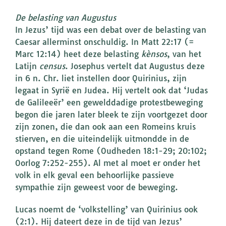
De belasting van Augustus
In Jezus’ tijd was een debat over de belasting van
Caesar allerminst onschuldig. In Matt 22:17 (=
Marc 12:14) heet deze belasting
kènsos
, van het
Latijn
census
. Josephus vertelt dat Augustus deze
in 6 n. Chr. liet instellen door Quirinius, zijn
legaat in Syrië en Judea. Hij vertelt ook dat ‘Judas
de Galileeër’ een gewelddadige protestbeweging
begon die jaren later bleek te zijn voortgezet door
zijn zonen, die dan ook aan een Romeins kruis
stierven, en die uiteindelijk uitmondde in de
opstand tegen Rome (Oudheden 18:1-29; 20:102;
Oorlog 7:252-255). Al met al moet er onder het
volk in elk geval een behoorlijke passieve
sympathie zijn geweest voor de beweging.
Lucas noemt de ‘volkstelling’ van Quirinius ook
(2:1). Hij dateert deze in de tijd van Jezus’