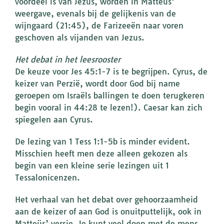
voordeel is van Jezus, worden in Matteüs’
weergave, evenals bij de gelijkenis van de
wijngaard (21:45), de Farizeeën naar voren
geschoven als vijanden van Jezus.
Het debat in het leesrooster
De keuze voor Jes 45:1-7 is te begrijpen. Cyrus, de
keizer van Perzië, wordt door God bij name
geroepen om Israëls ballingen te doen terugkeren
begin vooral in 44:28 te lezen!). Caesar kan zich
spiegelen aan Cyrus.
De lezing van 1 Tess 1:1-5b is minder evident.
Misschien heeft men deze alleen gekozen als
begin van een kleine serie lezingen uit 1
Tessalonicenzen.
Het verhaal van het debat over gehoorzaamheid
aan de keizer of aan God is onuitputtelijk, ook in
Matteüs’ versie. Je kunt veel doen met de mens