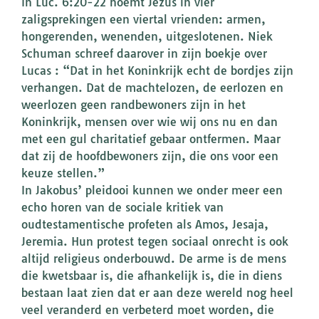
In Luc. 6:20-22 noemt Jezus in vier
zaligsprekingen een viertal vrienden: armen,
hongerenden, wenenden, uitgeslotenen. Niek
Schuman schreef daarover in zijn boekje over
Lucas : “Dat in het Koninkrijk echt de bordjes zijn
verhangen. Dat de machtelozen, de eerlozen en
weerlozen geen randbewoners zijn in het
Koninkrijk, mensen over wie wij ons nu en dan
met een gul charitatief gebaar ontfermen. Maar
dat zij de hoofdbewoners zijn, die ons voor een
keuze stellen.”
In Jakobus’ pleidooi kunnen we onder meer een
echo horen van de sociale kritiek van
oudtestamentische profeten als Amos, Jesaja,
Jeremia. Hun protest tegen sociaal onrecht is ook
altijd religieus onderbouwd. De arme is de mens
die kwetsbaar is, die afhankelijk is, die in diens
bestaan laat zien dat er aan deze wereld nog heel
veel veranderd en verbeterd moet worden, die