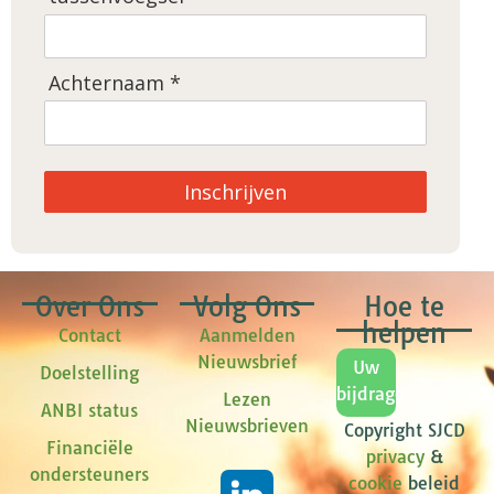
Achternaam *
Inschrijven
Over Ons
Volg Ons
Hoe te
helpen
Contact
Aanmelden
Nieuwsbrief
Uw
Doelstelling
bijdrage
Lezen
ANBI status
Nieuwsbrieven
Copyright SJCD
Financiële
privacy
&
ondersteuners
cookie
beleid