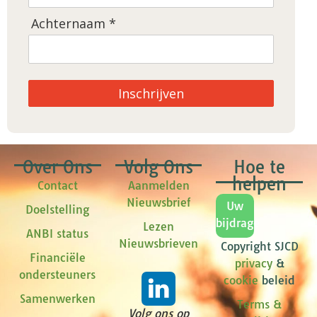
Achternaam *
Inschrijven
Over Ons
Volg Ons
Hoe te
helpen
Contact
Aanmelden
Nieuwsbrief
Uw
Doelstelling
bijdrage
Lezen
ANBI status
Nieuwsbrieven
Copyright SJCD
Financiële
privacy
&
ondersteuners
cookie
beleid
Samenwerken
Terms &
Volg ons op