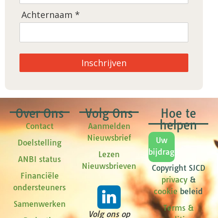
Achternaam *
Inschrijven
Over Ons
Volg Ons
Hoe te
helpen
Contact
Aanmelden
Nieuwsbrief
Uw
Doelstelling
bijdrage
Lezen
ANBI status
Nieuwsbrieven
Copyright SJCD
Financiële
privacy
&
ondersteuners
cookie
beleid
Samenwerken
Terms &
Volg ons op