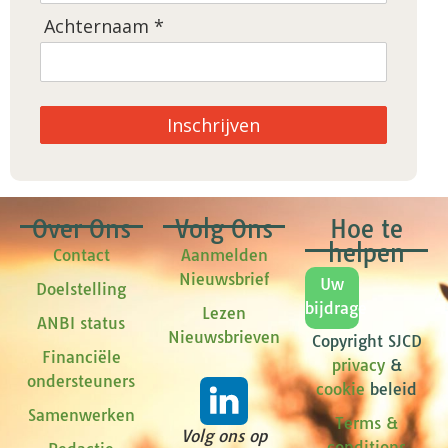
Achternaam *
Inschrijven
Over Ons
Volg Ons
Hoe te
helpen
Contact
Aanmelden
Nieuwsbrief
Uw
Doelstelling
bijdrage
Lezen
ANBI status
Nieuwsbrieven
Copyright SJCD
Financiële
privacy
&
ondersteuners
cookie
beleid
Samenwerken
Terms &
Volg ons op
conditions