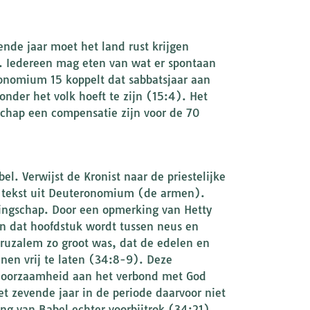
vende jaar moet het land rust krijgen
d. Iedereen mag eten van wat er spontaan
onomium 15 koppelt dat sabbatsjaar aan
nder het volk hoeft te zijn (15:4). Het
schap een compensatie zijn voor de 70
el. Verwijst de Kronist naar de priestelijke
de tekst uit Deuteronomium (de armen).
lingschap. Door een opmerking van Hetty
In dat hoofdstuk wordt tussen neus en
eruzalem zo groot was, dat de edelen en
en vrij te laten (34:8-9). Deze
ehoorzaamheid aan het verbond met God
et zevende jaar in de periode daarvoor niet
g van Babel echter voorbijtrok (34:21),