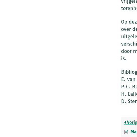
vrijge
torenh
Op dez
over d
uitgel
versch
door m
is.
Bibliog
E. van
P.C. B
H. Lal
D. Ste
Vori
Mat