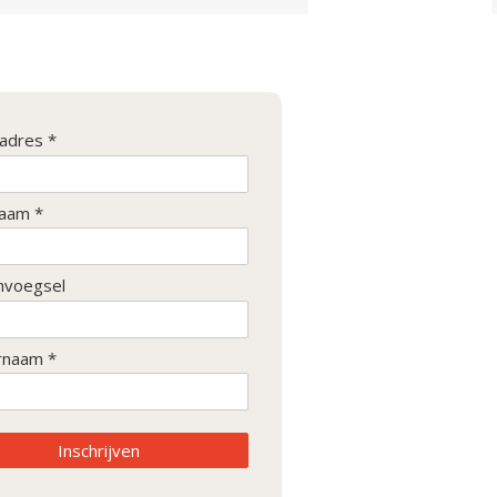
ladres *
aam *
nvoegsel
rnaam *
Inschrijven