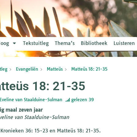
loog
Tekstuitleg
Thema’s
Bibliotheek
Luisteren
tleg
Evangeliën
Matteüs
Matteüs 18: 21-35
tteüs 18: 21-35
Eveline van Staalduine-Sulman
gelezen
39
ig maal zeven jaar
veline van Staalduine-Sulman
 Kronieken 36: 15-23 en Matteüs 18: 21-35.