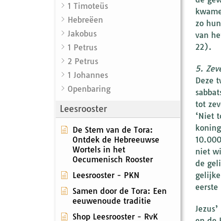
1 Timoteüs
kwamen
Hebreëen
zo hun
Jakobus
van he
22).
1 Petrus
2 Petrus
5. Zev
1 Johannes
Deze t
Openbaring
sabbat
tot ze
Leesrooster
‘Niet 
koning
De Stem van de Tora:
Ontdek de Hebreeuwse
10.000
Wortels in het
niet w
Oecumenisch Rooster
de gel
Leesrooster - PKN
gelijk
eerste
Samen door de Tora: Een
eeuwenoude traditie
Jezus’
Shop Leesrooster - RvK
en de 