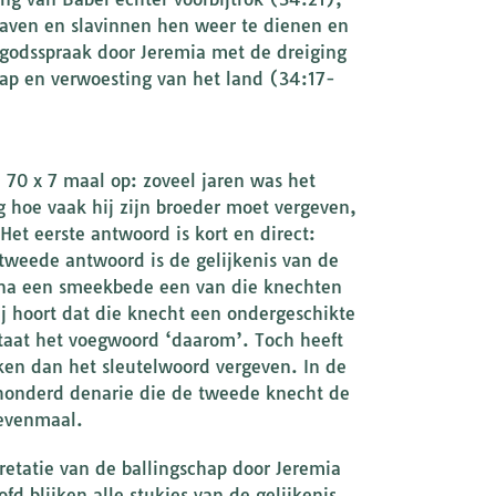
aven en slavinnen hen weer te dienen en
 godsspraak door Jeremia met de dreiging
hap en verwoesting van het land (34:17-
 70 x 7 maal op: zoveel jaren was het
g hoe vaak hij zijn broeder moet vergeven,
et eerste antwoord is kort en direct:
tweede antwoord is de gelijkenis van de
t na een smeekbede een van die knechten
ij hoort dat die knecht een ondergeschikte
staat het voegwoord ‘daarom’. Toch heeft
aken dan het sleutelwoord vergeven. In de
 honderd denarie die de tweede knecht de
zevenmaal.
pretatie van de ballingschap door Jeremia
fd blijken alle stukjes van de gelijkenis