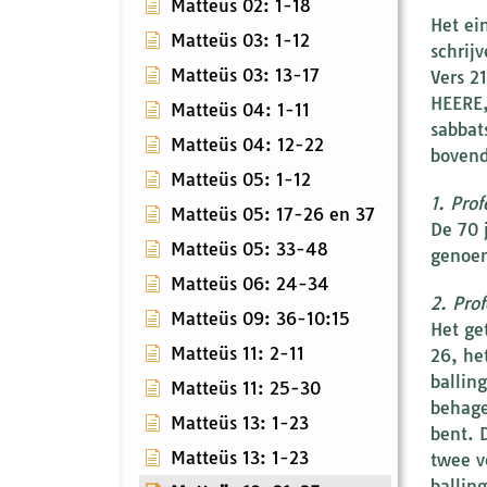
Matteüs 02: 1-18
Het ei
Matteüs 03: 1-12
schrij
Matteüs 03: 13-17
Vers 2
HEERE,
Matteüs 04: 1-11
sabbat
Matteüs 04: 12-22
bovend
Matteüs 05: 1-12
1. Pro
Matteüs 05: 17-26 en 37
De 70 
Matteüs 05: 33-48
genoem
Matteüs 06: 24-34
2. Prof
Matteüs 09: 36-10:15
Het ge
Matteüs 11: 2-11
26, he
ballin
Matteüs 11: 25-30
behage
Matteüs 13: 1-23
bent. 
Matteüs 13: 1-23
twee v
ballin