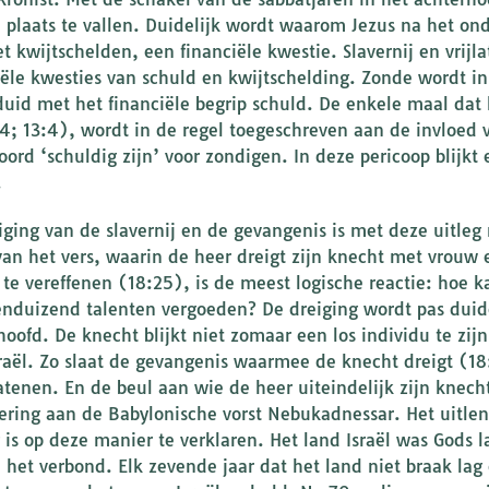
 plaats te vallen. Duidelijk wordt waarom Jezus na het ond
et kwijtschelden, een financiële kwestie. Slavernij en vrijl
iële kwesties van schuld en kwijtschelding. Zonde wordt i
uid met het financiële begrip schuld. De enkele maal dat
:4; 13:4), wordt in de regel toegeschreven aan de invloed
ord ‘schuldig zijn’ voor zondigen. In deze pericoop blijkt 
.
iging van de slavernij en de gevangenis is met deze uitleg 
van het vers, waarin de heer dreigt zijn knecht met vrouw
 te vereffenen (18:25), is de meest logische reactie: hoe k
ienduizend talenten vergoeden? De dreiging wordt pas duide
hoofd. De knecht blijkt niet zomaar een los individu te zijn
sraël. Zo slaat de gevangenis waarmee de knecht dreigt (18
latenen. En de beul aan wie de heer uiteindelijk zijn knech
ering aan de Babylonische vorst Nebukadnessar. Het uitle
 is op deze manier te verklaren. Het land Israël was Gods 
 het verbond. Elk zevende jaar dat het land niet braak lag