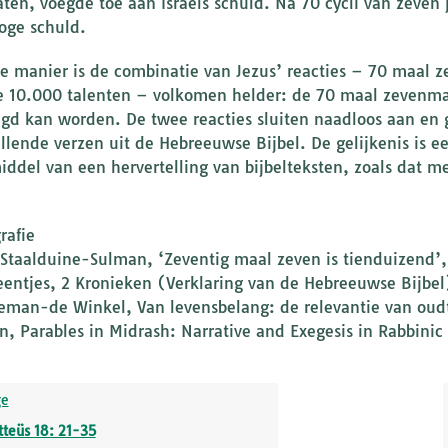
laten, voegde toe aan Israëls schuld. Na 70 cycli van zeven
oge schuld.
e manier is de combinatie van Jezus’ reacties – 70 maal z
e 10.000 talenten – volkomen helder: de 70 maal zevenmaal
egd kan worden. De twee reacties sluiten naadloos aan en 
illende verzen uit de Hebreeuwse Bijbel. De gelijkenis is ee
iddel van een hervertelling van bijbelteksten, zoals dat met
rafie
 Staalduine-Sulman, ‘Zeventig maal zeven is tienduizend’, 
eentjes, 2 Kronieken (Verklaring van de Hebreeuwse Bijbe
leman-de Winkel, Van levensbelang: de relevantie van oud
rn, Parables in Midrash: Narrative and Exegesis in Rabbini
ge
teüs 18: 21-35