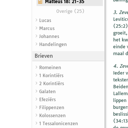
Matteüs 18: 21-35
Overige (25)
3. Zev
Leviti
Lucas
(25:2)
Marcus
groeit
Johannes
het kw
Handelingen
einde 
maal d
Brieven
4. Zev
Romeinen
Ieder v
1 Korintiërs
tekste
2 Korintiërs
Beiden
Galaten
Lallem
Efeziërs
lippen
burger
Filippenzen
beslis
Kolossenzen
(34:13
1 Tessalonicenzen
de gew