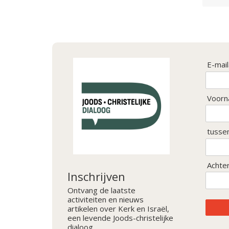
E-mai
Voorn
tusse
Achte
Inschrijven
Ontvang de laatste
activiteiten en nieuws
artikelen over Kerk en Israël,
een levende Joods-christelijke
dialoog