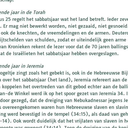
ende jaar in de Torah
cus 25 regelt het sabbatsjaar wat het land betreft. Ieder ze
. Er mag niet bewerkt worden, niet gezaaid, niet gesnoei
, ook de knechten, de vreemdelingen en de armen. Deuter
ijtschelden van schulden, zodat er uiteindelijk geen arme o
van Kronieken rekent de lezer voor dat de 70 jaren balling
at de Israëlieten het sabbatsjaar hebben overgeslagen.
ende jaar in Jeremia
ogeltje zingt zoals het gebekt is, ook in de Hebreeuwse Bijb
n over het sabbatsjaar (het land), Jeremia refereert aan 
 koppelen het overtreden van dit gebod echter aan de bal
an-de Winkel werd ik op het spoor gezet van Jeremia 34. 
 door gezegd, dat de dreiging van Nebukadnessar jegens J
s overeengekomen waren hun Hebreeuwse slaven en slavinn
sing werd bevestigd in de tempel (34:15), als daad van g
-14). Ook wordt duidelijk dat het vrijlaten van slaven in h
oonte was geweest (34:14). Toen de dreiging van de konin