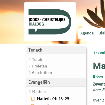
Agenda
Dia
Tenach
Tekstui
Torah
Ma
Profeten
Geschriften
door
Evangeliën
Zevent
door E
Matteüs
Matteüs 01: 18-25
Over 2