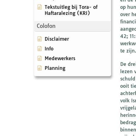
Tekstuitleg bij Tora- of
op hun
Haftaralezing (KRJ)
over h
financ
Colofon
aanged
42; 11
Disclaimer
werkwo
Info
te zijn
Medewerkers
De dre
Planning
lezen 
schuld
ooit t
achter
volk I
vrijge
herinn
bedrag
binnen