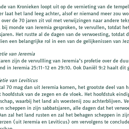
nde van Kronieken loopt uit op de vernieting van de tempe
ver laat het land leeg achter, alsof er niemand meer zou w
1 over de 70 jaren zit vol met verwijzingen naar andere te
 bij monde van Jeremia gesproken, te vervullen, totdat he
sjaren. Het rustte al de dagen van de verwoesting, totdat d
ien een belangrijke rol in een van de gelijkenissen van Jez
fetie van Jeremia
jaren zijn de vervullling van Jeremia’s profetie over de du
d in Jeremia 25:11-12 en 29:10. Ook Daniël 9:2 haalt dit g
etie van Leviticus
tal 70 mag dan uit Jeremia komen, het grootste deel van he
t hoofdstuk van de zegen en de vloek. Het hoofdstuk eindi
gschap, waarbij het land als woestenij zou achterblijven. Ve
n scheppen in zijn sabbatsjaren, alle dagen dat het verwoe
Dan zal het land rusten en zal het behagen scheppen in zij
erzen (uit Jeremia en Leviticus) om vervolgens te conclude
gschap.