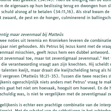
 de eigenaars op hun beslissing terug en dwongen hun sl
 schuld alsnog af te betalen (34:11,16). Als straf kwam de
t zwaard, de pest en de honger, culminerend in ballingsc
entig maar zevenmaal bij Matteüs
wee noties uit Jeremia en Kronieken leveren de combinatie
sjaar niet gehouden. Als Petrus bij Jezus komt met de vraa
venmaal misschien, geeft Jezus hem een dubbel antwoord. H
tot zevenmaal toe, maar tot zeventigmaal zevenmaal.’ Het 
 die verantwoording vraagt aan zijn knechten. Hij scheld
 talenten kwijt, maar draait die kwijtschelding terug als h
il vergeven (Matteüs 18:21-35). Tussen die twee reacties 
ijkenis ogenschijnlijk niets anders met Petrus’ vraag te m
enis gaat het niet om hoevaak, hooguit om hoeveel. En de
 schuldig was, is niet te vergelijken met de zeventigmaal 
 gelijkenis is echter een prachtige combinatie van de inter
Kronist. Met de schakel van de sabbatjaren in het achterhoo