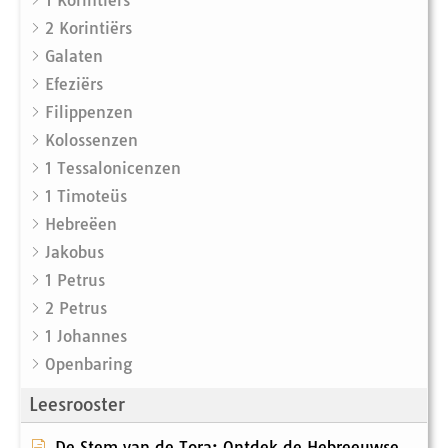
1 Korintiërs
2 Korintiërs
Galaten
Efeziërs
Filippenzen
Kolossenzen
1 Tessalonicenzen
1 Timoteüs
Hebreëen
Jakobus
1 Petrus
2 Petrus
1 Johannes
Openbaring
Leesrooster
De Stem van de Tora: Ontdek de Hebreeuwse