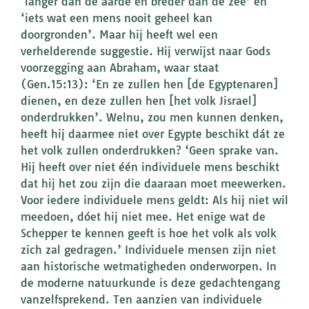
‘langer dan de aarde en breder dan de zee’ en
‘iets wat een mens nooit geheel kan
doorgronden’. Maar hij heeft wel een
verhelderende suggestie. Hij verwijst naar Gods
voorzegging aan Abraham, waar staat
(Gen.15:13): ‘En ze zullen hen [de Egyptenaren]
dienen, en deze zullen hen [het volk Jisrael]
onderdrukken’. Welnu, zou men kunnen denken,
heeft hij daarmee niet over Egypte beschikt dát ze
het volk zullen onderdrukken? ‘Geen sprake van.
Hij heeft over niet één individuele mens beschikt
dat hij het zou zijn die daaraan moet meewerken.
Voor iedere individuele mens geldt: Als hij niet wil
meedoen, dóet hij niet mee. Het enige wat de
Schepper te kennen geeft is hoe het volk als volk
zich zal gedragen.’ Individuele mensen zijn niet
aan historische wetmatigheden onderworpen. In
de moderne natuurkunde is deze gedachtengang
vanzelfsprekend. Ten aanzien van individuele