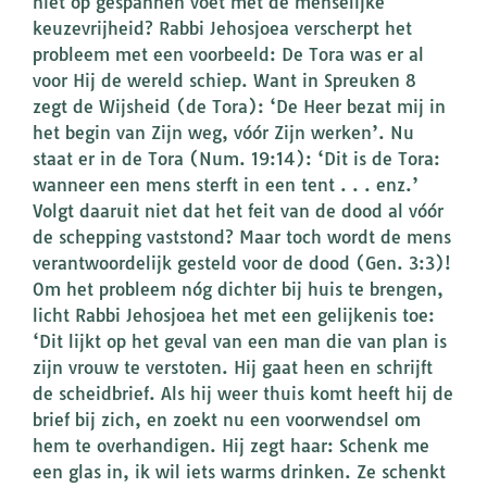
niet op gespannen voet met de menselijke
keuzevrijheid? Rabbi Jehosjoea verscherpt het
probleem met een voorbeeld: De Tora was er al
voor Hij de wereld schiep. Want in Spreuken 8
zegt de Wijsheid (de Tora): ‘De Heer bezat mij in
het begin van Zijn weg, vóór Zijn werken’. Nu
staat er in de Tora (Num. 19:14): ‘Dit is de Tora:
wanneer een mens sterft in een tent . . . enz.’
Volgt daaruit niet dat het feit van de dood al vóór
de schepping vaststond? Maar toch wordt de mens
verantwoordelijk gesteld voor de dood (Gen. 3:3)!
Om het probleem nóg dichter bij huis te brengen,
licht Rabbi Jehosjoea het met een gelijkenis toe:
‘Dit lijkt op het geval van een man die van plan is
zijn vrouw te verstoten. Hij gaat heen en schrijft
de scheidbrief. Als hij weer thuis komt heeft hij de
brief bij zich, en zoekt nu een voorwendsel om
hem te overhandigen. Hij zegt haar: Schenk me
een glas in, ik wil iets warms drinken. Ze schenkt