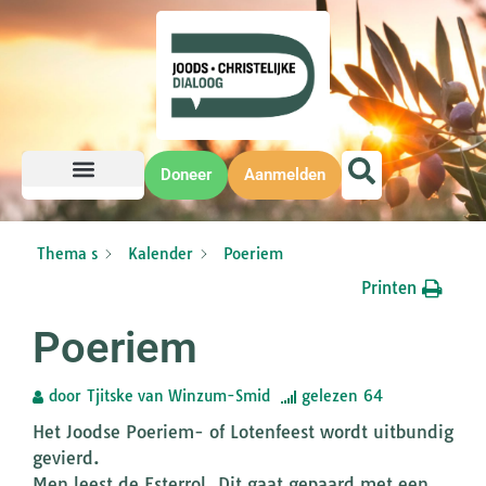
Doneer
Aanmelden
Thema s
Kalender
Poeriem
Printen
Poeriem
door
Tjitske van Winzum-Smid
gelezen
64
Het Joodse Poeriem- of Lotenfeest wordt uitbundig
gevierd.
Men leest de Esterrol. Dit gaat gepaard met een