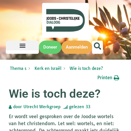
Doneer
Aanmelden
Thema s
Kerk en Israël
Wie is toch deze?
Printen
Wie is toch deze?
door
Utrecht Werkgroep
gelezen
33
Er wordt veel gesproken over de Joodse wortels
van het christendom. Let wel: wortels, en niet:
achtergrond. De achtergrond maakt iets duidelijk.