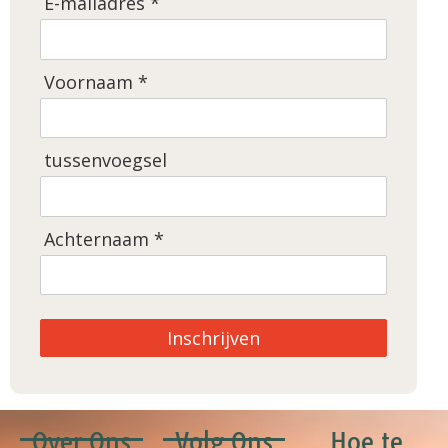
E-mailadres *
Voornaam *
tussenvoegsel
Achternaam *
Inschrijven
Over Ons
Volg Ons
Hoe te