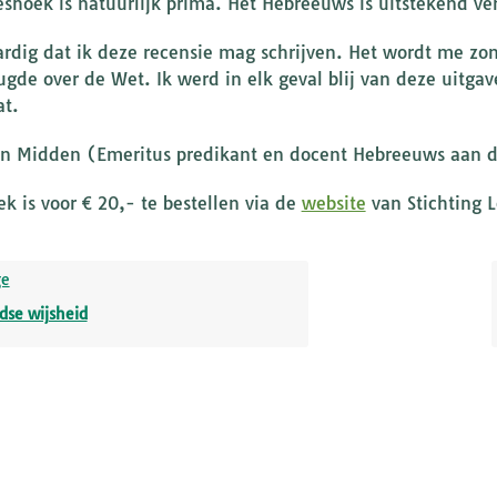
eshoek is natuurlijk prima. Het Hebreeuws is uitstekend ver
ardig dat ik deze recensie mag schrijven. Het wordt me zo
ugde over de Wet. Ik werd in elk geval blij van deze uitga
at.
an Midden (Emeritus predikant en docent Hebreeuws aan de
ek is voor € 20,- te bestellen via de
website
van Stichting L
ge
dse wijsheid