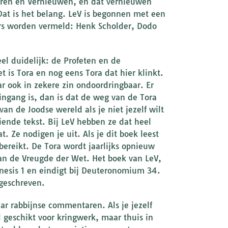
 Leren en Vernieuwen, en dat vernieuwen
Dat is het belang. LeV is begonnen met een
rs worden vermeld: Henk Scholder, Dodo
eel duidelijk: de Profeten en de
et is Tora en nog eens Tora dat hier klinkt.
 ook in zekere zin ondoordringbaar. Er
 ingang is, dan is dat de weg van de Tora
an de Joodse wereld als je niet jezelf wilt
iende tekst. Bij LeV hebben ze dat heel
 Ze nodigen je uit. Als je dit boek leest
 bereikt. De Tora wordt jaarlijks opnieuw
van de Vreugde der Wet. Het boek van LeV,
Genesis 1 en eindigt bij Deuteronomium 34.
 geschreven.
ar rabbijnse commentaren. Als je jezelf
l geschikt voor kringwerk, maar thuis in