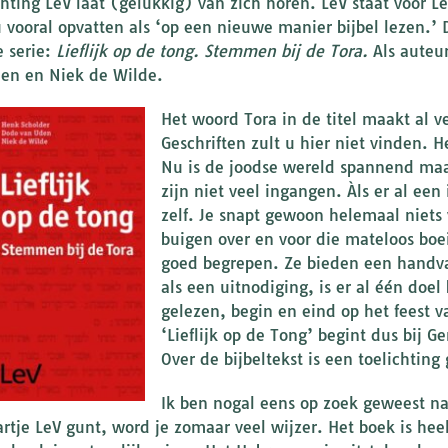
chting LeV laat (gelukkig) van zich horen. LeV staat voor
 vooral opvatten als ‘op een nieuwe manier bijbel lezen.’ 
 serie:
Lieflijk op de tong. Stemmen bij de Tora.
Als auteu
en en Niek de Wilde.
Het woord Tora in de titel maakt al v
Geschriften zult u hier niet vinden. H
Nu is de joodse wereld spannend maar
zijn niet veel ingangen. Àls er al een
zelf. Je snapt gewoon helemaal niets v
buigen over en voor die mateloos boe
goed begrepen. Ze bieden een handvat.
als een uitnodiging, is er al één doel
gelezen, begin en eind op het feest 
‘Lieflijk op de Tong’ begint dus bij 
Over de bijbeltekst is een toelichting
Ik ben nogal eens op zoek geweest na
artje LeV gunt, word je zomaar veel wijzer. Het boek is hee