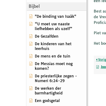
een le
Bijbel
Best a
"De binding van Isaäk"
de Vre
Profici
“U moet uw naaste
liefhebben als uzelf”
Piet v
De Gezalfden
Het bo
De kinderen van het
leerhuis
De mens en de tuin
Vori
De Messias moet nog
Joo
komen?
De priesterlijke zegen -
Numeri 6:24-29
De werken der
barmhartigheid
Een godsgetal