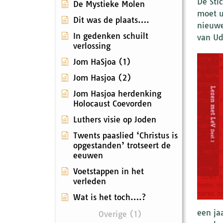
De Sti
De Mystieke Molen
moet u
Dit was de plaats….
nieuwe
In gedenken schuilt
van Ud
verlossing
Jom HaSjoa (1)
Jom Hasjoa (2)
Jom Hasjoa herdenking
Holocaust Coevorden
Luthers visie op Joden
Twents paaslied ‘Christus is
opgestanden’ trotseert de
eeuwen
Voetstappen in het
verleden
Wat is het toch….?
een ja
Overige (1)