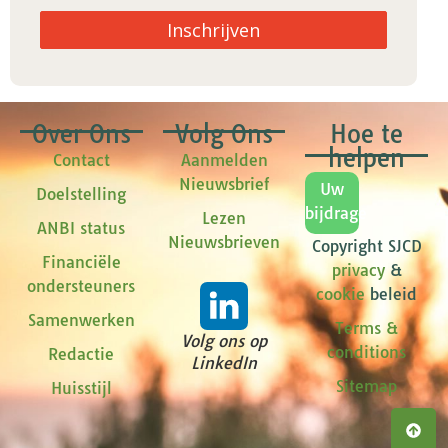
Inschrijven
Over Ons
Volg Ons
Hoe te
helpen
Contact
Aanmelden
Nieuwsbrief
Uw
Doelstelling
bijdrage
Lezen
ANBI status
Nieuwsbrieven
Copyright SJCD
Financiële
privacy
&
ondersteuners
cookie
beleid
Samenwerken
Terms &
Volg ons op
conditions
Redactie
LinkedIn
Sitemap
Huisstijl