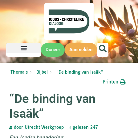
Doneer
Aanmelden
Thema s
Bijbel
"De binding van Isaäk"
Printen
“De binding van
Isaäk”
door
Utrecht Werkgroep
gelezen
247
Een Joodse benadering