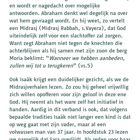
en wordt er nagedacht over mogelijke
antwoorden. Abraham denkt wel degelijk na over
wat hem gevraagd wordt. En hij weet, zo vertelt
een Midrasj (Midrasj Rabbah, s.Vayera), dat God
uiteindelijk zelf voor een slachtoffer zal zorgen.
Want zegt Abraham niet tegen de knechten die
achterblijven als hij samen met zijn zoon de berg
Moria beklimt: “
Wanneer we hebben aanbeden,
zullen wij tot u terugkeren
” (vs.5)
Ook Isaäk krijgt een duidelijker gezicht, als we de
Midrasjverhalen lezen. Zo zou hij geheel vrijwillig
zich willen opofferen voor zijn geloof in deze ene
God. Hij neemt als het ware zelf het initiatief in
handen. Aardig in dit verband is ook, dat volgens
bepaalde tradities Isaäk niet langer een kind is dat
op weg gaat met zijn vader, maar al een
volwassen man van 37 jaar. In hoofdstuk 23 lezen
we namelijk dat Sara overlijdt. Als reden voor haar