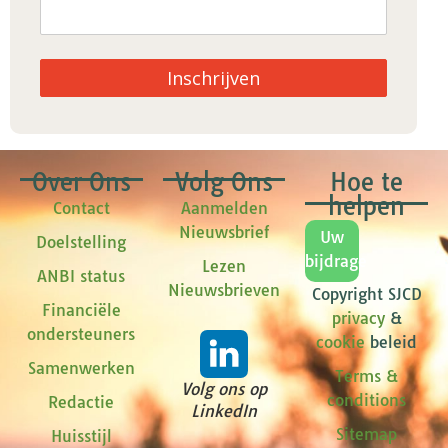
Inschrijven
Over Ons
Volg Ons
Hoe te
helpen
Contact
Aanmelden
Nieuwsbrief
Uw
Doelstelling
bijdrage
Lezen
ANBI status
Nieuwsbrieven
Copyright SJCD
Financiële
privacy
&
ondersteuners
cookie
beleid
Samenwerken
Terms &
Volg ons op
conditions
Redactie
LinkedIn
Sitemap
Huisstijl