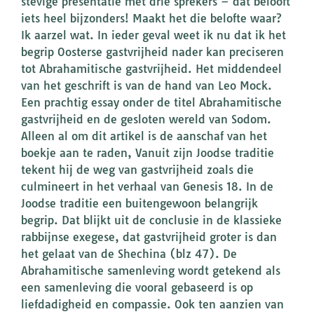
stevige presentatie met drie sprekers – dat belooft
iets heel bijzonders! Maakt het die belofte waar?
Ik aarzel wat. In ieder geval weet ik nu dat ik het
begrip Oosterse gastvrijheid nader kan preciseren
tot Abrahamitische gastvrijheid. Het middendeel
van het geschrift is van de hand van Leo Mock.
Een prachtig essay onder de titel Abrahamitische
gastvrijheid en de gesloten wereld van Sodom.
Alleen al om dit artikel is de aanschaf van het
boekje aan te raden, Vanuit zijn Joodse traditie
tekent hij de weg van gastvrijheid zoals die
culmineert in het verhaal van Genesis 18. In de
Joodse traditie een buitengewoon belangrijk
begrip. Dat blijkt uit de conclusie in de klassieke
rabbijnse exegese, dat gastvrijheid groter is dan
het gelaat van de Shechina (blz 47). De
Abrahamitische samenleving wordt getekend als
een samenleving die vooral gebaseerd is op
liefdadigheid en compassie. Ook ten aanzien van