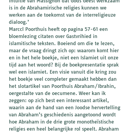
intuïtie van Massignon dat Gods Geest werkzaam
is in de Abrahamirische religies kunnen we
werken aan de toekomst van de interreligieuze
dialoog.’
Marccl Poorthuis heeft op pagina 57-61 een
bloemlezing citaten over Gastvrihied in
islamitische teksten. Boeiend om die te lezen,
maar de vraag dringt zich op: waarom komt hier
en in het hele boekje, niet een Islamiet uit onze
tijd aan het woord? Bij de boekpresentatie sprak
wel een islamiet. Een visie vanuit die kring zou
het boekje veel completer gemaakt hebben dan
het slotartikel van Poorthuis Abraham/Ibrahin,
oergestalte van de oecumene. Weer kan ik
zeggen: op zich best een interessant artikel,
waarin aan de hand van een Joodse hervertelling
van Abraham’s geschiedenis aangetoond wordt
hoe Abraham in de drie grote monotheïstische
religies een heel belangrijke rol speelt. Abraham