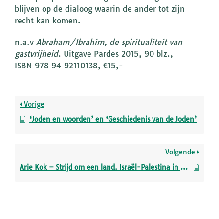
blijven op de dialoog waarin de ander tot zijn
recht kan komen.
n.a.v
Abraham/Ibrahim, de spiritualiteit van
gastvrijheid
. Uitgave Pardes 2015, 90 blz.,
ISBN 978 94 92110138, €15,-
Vorige
‘Joden en woorden’ en ‘Geschiedenis van de Joden’
Volgende
Arie Kok – Strijd om een land. Israël-Palestina in 100 vragen en antwoorden