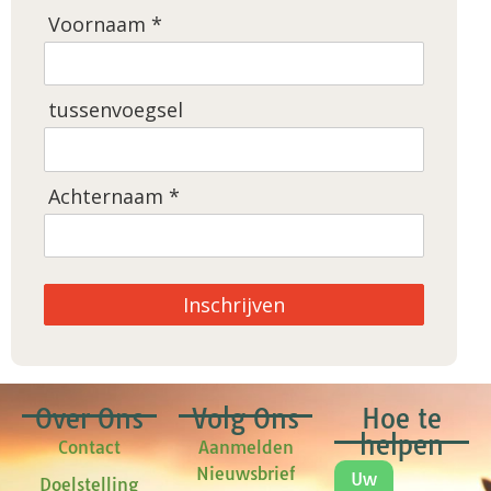
Voornaam *
tussenvoegsel
Achternaam *
Inschrijven
Over Ons
Volg Ons
Hoe te
helpen
Contact
Aanmelden
Nieuwsbrief
Uw
Doelstelling