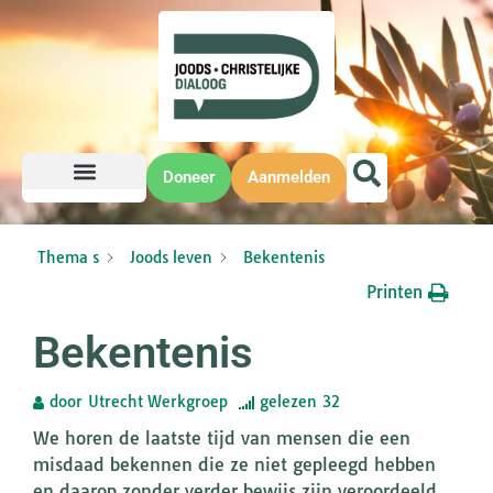
Doneer
Aanmelden
Thema s
Joods leven
Bekentenis
Printen
Bekentenis
door
Utrecht Werkgroep
gelezen
32
We horen de laatste tijd van mensen die een
misdaad bekennen die ze niet gepleegd hebben
en daarop zonder verder bewijs zijn veroordeeld.