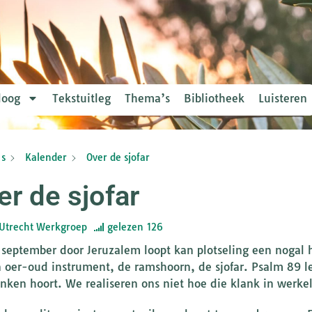
loog
Tekstuitleg
Thema’s
Bibliotheek
Luisteren
s
Kalender
Over de sjofar
er de sjofar
Utrecht Werkgroep
gelezen
126
 september door Jeruzalem loopt kan plotseling een nogal 
n oer-oud instrument, de ramshoorn, de sjofar. Psalm 89 le
anken hoort. We realiseren ons niet hoe die klank in werkel