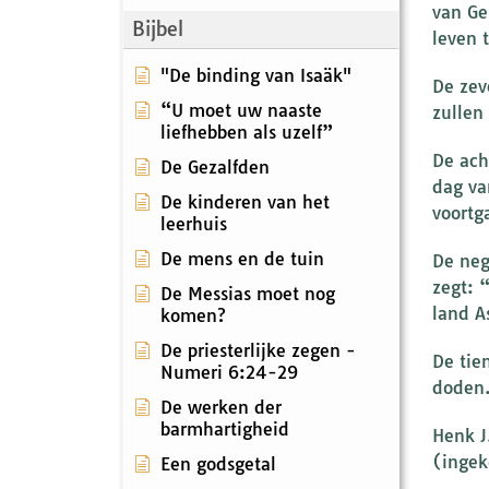
van Ge
Bijbel
leven 
"De binding van Isaäk"
De zev
“U moet uw naaste
zullen
liefhebben als uzelf”
De ach
De Gezalfden
dag va
De kinderen van het
voortg
leerhuis
De mens en de tuin
De neg
zegt: 
De Messias moet nog
land A
komen?
De priesterlijke zegen -
De tie
Numeri 6:24-29
doden.
De werken der
barmhartigheid
Henk J
(ingek
Een godsgetal