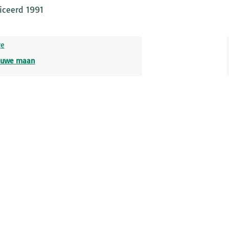
iceerd 1991
ge
euwe maan