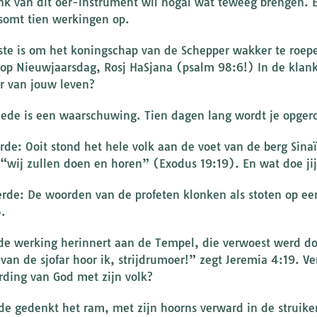
nk van dit oer-instrument wil nogal wat teweeg brengen. 
somt tien werkingen op.
ste is om het koningschap van de Schepper wakker te roe
op Nieuwjaarsdag, Rosj HaSjana (psalm 98:6!) In de klank k
r van jouw leven?
ede is een waarschuwing. Tien dagen lang wordt je opger
rde: Ooit stond het hele volk aan de voet van de berg Sinaï
: “wij zullen doen en horen” (Exodus 19:19). En wat doe ji
erde: De woorden van de profeten klonken als stoten op e
.
fde werking herinnert aan de Tempel, die verwoest werd do
 van de sjofar hoor ik, strijdrumoer!” zegt Jeremia 4:19. Ve
ding van God met zijn volk?
de gedenkt het ram, met zijn hoorns verward in de struiken