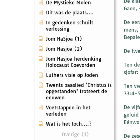
De kla
De Mystieke Molen
Gaon, 
Dit was de plaats….
De eer
In gedenken schuilt
verlossing
mens, 
Bepale
Jom HaSjoa (1)
Jom Hasjoa (2)
De twe
Jom Hasjoa herdenking
Ten de
Holocaust Coevorden
sjofar
Luthers visie op Joden
Twents paaslied ‘Christus is
Ten vi
opgestanden’ trotseert de
33:4-5
eeuwen
De vij
Voetstappen in het
verleden
geluid
Eénwor
Wat is het toch….?
Overige (1)
De zes