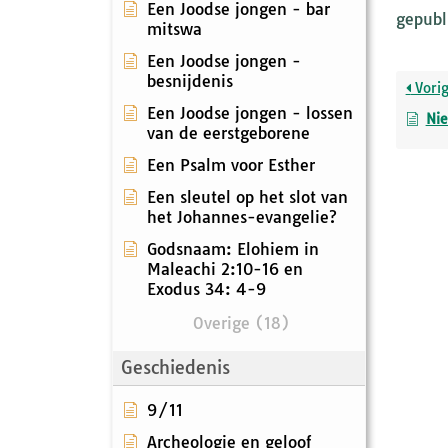
Een Joodse jongen - bar
gepubl
mitswa
Een Joodse jongen -
besnijdenis
Vori
Een Joodse jongen - lossen
Ni
van de eerstgeborene
Een Psalm voor Esther
Een sleutel op het slot van
het Johannes-evangelie?
Godsnaam: Elohiem in
Maleachi 2:10-16 en
Exodus 34: 4-9
Overige (18)
Geschiedenis
9/11
Archeologie en geloof