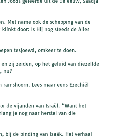
Een Joods geleerde uit de 9e eeuw, Saädja
pen. Met name ook de schepping van de
linkt door: Is Hij nog steeds de Alles
oepen tesjoewá, omkeer te doen.
 en zij zeiden, op het geluid van diezelfde
j, nu?
en ramshoorn. Lees maar eens Ezechiël
or de vijanden van Israël. “Want het
rlang je nog naar herstel van die
, bij de binding van Izaäk. Het verhaal