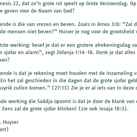
nesis 22, dat zo’n grote rol speelt op Grote Verzoendag. Op 
te geven voor de Naam van God?
ende is die van vrezen en beven. Zoals in Amos 3:6: “Zal d
 de mensen niet beven?” Huiver je nog voor de grootsheid
tste werking: besef je dat er een grotere afrekeningsdag v
n sjofar en alarm”, zegt Zefanja 1:14-16. Denk je dat alles
aan?
ende is dat je rekening moet houden met de inzameling van
“En het zal geschieden in die dagen dat de grote sjofar ge
ssyrië zullen komen.” (27:13) Zie je er al iets van in deze
nde werking die Saädja opsomt is dat je door de klank van 
 Eens zal de grote sjofar klinken! (zie ook Jesaja 18:3).
. Huyser
ort)