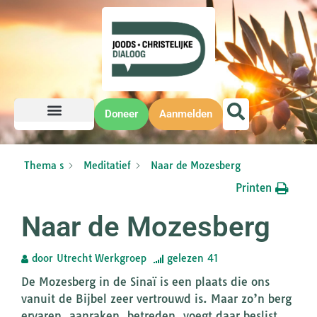
Doneer
Aanmelden
Thema s
Meditatief
Naar de Mozesberg
Printen
Naar de Mozesberg
door
Utrecht Werkgroep
gelezen
41
De Mozesberg in de Sinaï is een plaats die ons
vanuit de Bijbel zeer vertrouwd is. Maar zo’n berg
ervaren, aanraken, betreden, voegt daar beslist