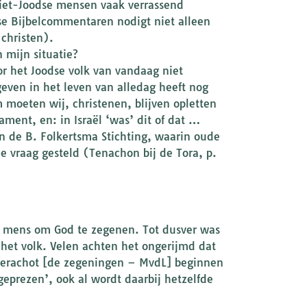
niet-Joodse mensen vaak verrassend
 Bijbelcommentaren nodigt niet alleen
 christen).
n mijn situatie?
r het Joodse volk van vandaag niet
even in het leven van alledag heeft nog
 moeten wij, christenen, blijven opletten
ment, en: in Israël ‘was’ dit of dat …
an de B. Folkertsma Stichting, waarin oude
 vraag gesteld (Tenachon bij de Tora, p.
de mens om God te zegenen. Tot dusver was
 het volk. Velen achten het ongerijmd dat
erachot [de zegeningen – MvdL] beginnen
geprezen’, ook al wordt daarbij hetzelfde