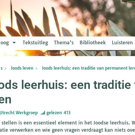
loog
Tekstuitleg
Thema’s
Bibliotheek
Luisteren
s
Joods leven
Joods leerhuis: een traditie van permanent le
ods leerhuis: een traditi
ren
Utrecht Werkgroep
gelezen
413
 stellen is een essentieel element in het Joodse leerhuis.
atie verwerken en wie geen vragen verdraagt kan niets ov