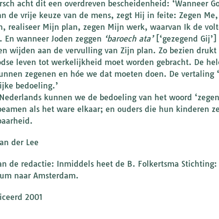
irsch acht dit een overdreven bescheidenheid: ‘Wanneer God
van de vrije keuze van de mens, zegt Hij in feite: Zegen Me
, realiseer Mijn plan, zegen Mijn werk, waarvan Ik de volt
. En wanneer Joden zeggen
‘baroech ata’
[‘gezegend Gij’]
len wijden aan de vervulling van Zijn plan. Zo bezien drukt
odse leven tot werkelijkheid moet worden gebracht. De hel
nnen zegenen en hóe we dat moeten doen. De vertaling ‘ge
ijke bedoeling.’
 Nederlands kunnen we de bedoeling van het woord ‘zege
eamen als het ware elkaar; en ouders die hun kinderen 
aarheid.
an der Lee
an de redactie: Inmiddels heet de B. Folkertsma Stichting: 
sum naar Amsterdam.
iceerd 2001