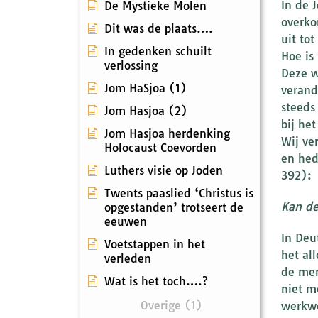
In de 
De Mystieke Molen
overko
Dit was de plaats….
uit to
In gedenken schuilt
Hoe is
verlossing
Deze w
Jom HaSjoa (1)
verand
steeds
Jom Hasjoa (2)
bij he
Jom Hasjoa herdenking
Wij ve
Holocaust Coevorden
en hed
Luthers visie op Joden
392):
Twents paaslied ‘Christus is
Kan d
opgestanden’ trotseert de
eeuwen
In Deu
Voetstappen in het
het al
verleden
de men
Wat is het toch….?
niet m
Overige (1)
werkwo