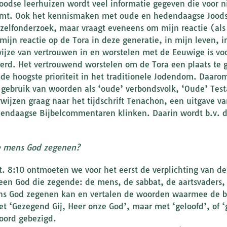
Joodse leerhuizen wordt veel informatie gegeven die voor 
mt. Ook het kennismaken met oude en hedendaagse Joodse
t zelfonderzoek, maar vraagt eveneens om mijn reactie (als
 mijn reactie op de Tora in deze generatie, in mijn leven, i
ijze van vertrouwen in en worstelen met de Eeuwige is voo
erd. Het vertrouwend worstelen om de Tora een plaats te g
 de hoogste prioriteit in het traditionele Jodendom. Daarom
t gebruik van woorden als ‘oude’ verbondsvolk, ‘Oude’ Testa
rwijzen graag naar het tijdschrift Tenachon, een uitgave v
endaagse Bijbelcommentaren klinken. Daarin wordt b.v. de
e mens God zegenen?
t. 8:10 ontmoeten we voor het eerst de verplichting van 
leen God die zegende: de mens, de sabbat, de aartsvaders,
s God zegenen kan en vertalen de woorden waarmee de b
et ‘Gezegend Gij, Heer onze God’, maar met ‘geloofd’, of ‘
ord gebezigd.