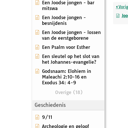
Een Joodse jongen - bar
Vori
mitswa
Joo
Een Joodse jongen -
besnijdenis
Een Joodse jongen - lossen
van de eerstgeborene
Een Psalm voor Esther
Een sleutel op het slot van
het Johannes-evangelie?
Godsnaam: Elohiem in
Maleachi 2:10-16 en
Exodus 34: 4-9
Overige (18)
Geschiedenis
9/11
Archeologie en geloof