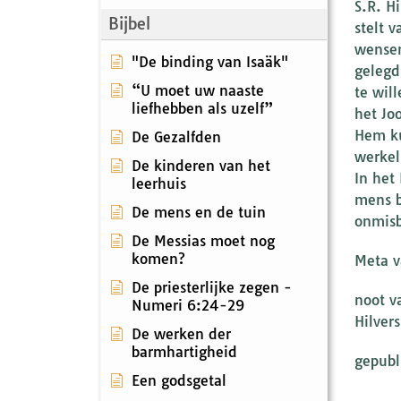
S.R. H
Bijbel
stelt 
wensen
"De binding van Isaäk"
gelegd
“U moet uw naaste
te wil
liefhebben als uzelf”
het Jo
Hem ku
De Gezalfden
werkel
De kinderen van het
In het
leerhuis
mens b
De mens en de tuin
onmisb
De Messias moet nog
komen?
Meta v
De priesterlijke zegen -
noot v
Numeri 6:24-29
Hilver
De werken der
barmhartigheid
gepubl
Een godsgetal