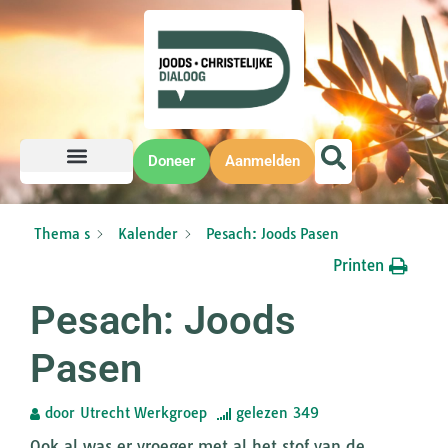
Doneer
Aanmelden
Thema s
Kalender
Pesach: Joods Pasen
Printen
Pesach: Joods
Pasen
door
Utrecht Werkgroep
gelezen
349
Ook al was er vroeger met al het stof van de