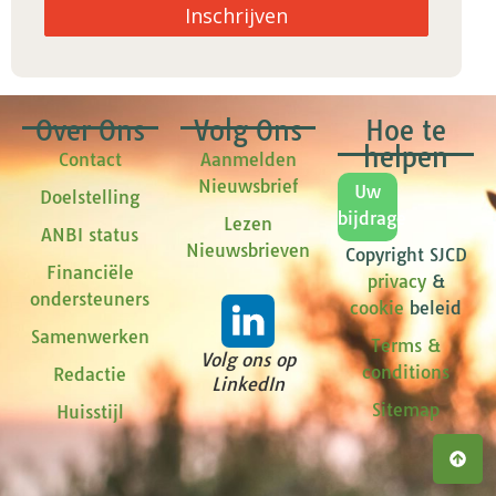
Inschrijven
Over Ons
Volg Ons
Hoe te
helpen
Contact
Aanmelden
Nieuwsbrief
Uw
Doelstelling
bijdrage
Lezen
ANBI status
Nieuwsbrieven
Copyright SJCD
Financiële
privacy
&
ondersteuners
cookie
beleid
Samenwerken
Terms &
Volg ons op
conditions
Redactie
LinkedIn
Sitemap
Huisstijl