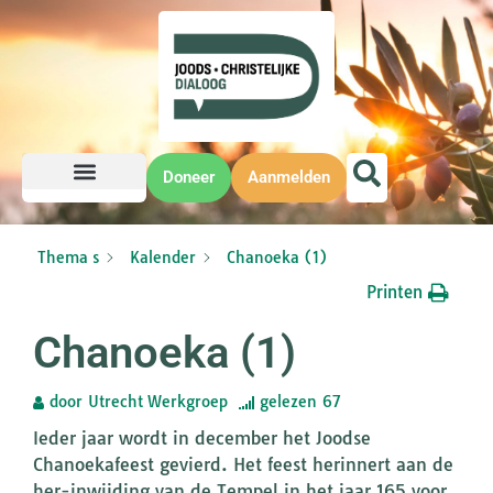
Doneer
Aanmelden
Thema s
Kalender
Chanoeka (1)
Printen
Chanoeka (1)
door
Utrecht Werkgroep
gelezen
67
Ieder jaar wordt in december het Joodse
Chanoekafeest gevierd. Het feest herinnert aan de
her-inwijding van de Tempel in het jaar 165 voor