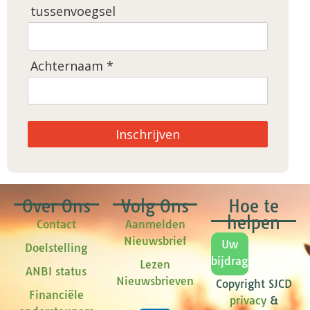
tussenvoegsel
Achternaam *
Inschrijven
Over Ons
Volg Ons
Hoe te
helpen
Contact
Aanmelden
Nieuwsbrief
Uw
Doelstelling
bijdrage
Lezen
ANBI status
Nieuwsbrieven
Copyright SJCD
Financiële
privacy
&