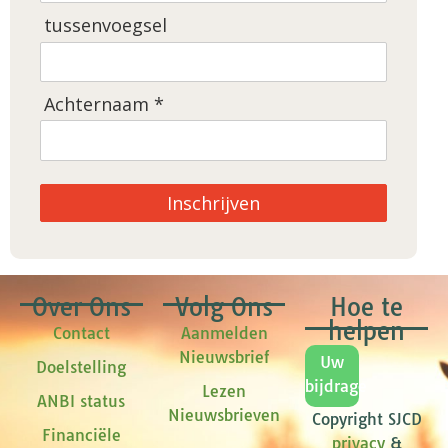
tussenvoegsel
Achternaam *
Inschrijven
Over Ons
Volg Ons
Hoe te
helpen
Contact
Aanmelden
Nieuwsbrief
Uw
Doelstelling
bijdrage
Lezen
ANBI status
Nieuwsbrieven
Copyright SJCD
Financiële
privacy
&