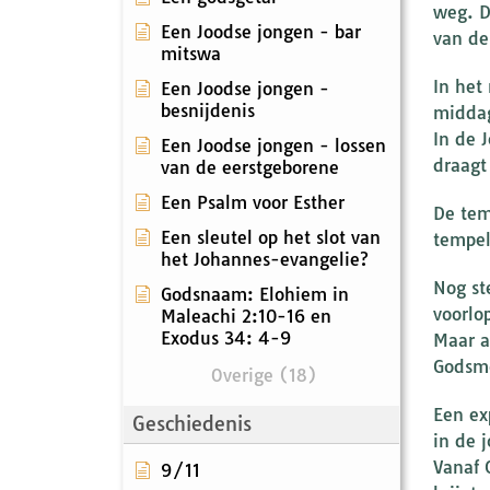
weg. D
Een Joodse jongen - bar
van de
mitswa
In het
Een Joodse jongen -
besnijdenis
middag
In de 
Een Joodse jongen - lossen
draagt 
van de eerstgeborene
Een Psalm voor Esther
De tem
Een sleutel op het slot van
tempel
het Johannes-evangelie?
Nog st
Godsnaam: Elohiem in
voorlo
Maleachi 2:10-16 en
Exodus 34: 4-9
Maar a
Godsmo
Overige (18)
Een ex
Geschiedenis
in de 
Vanaf 
9/11