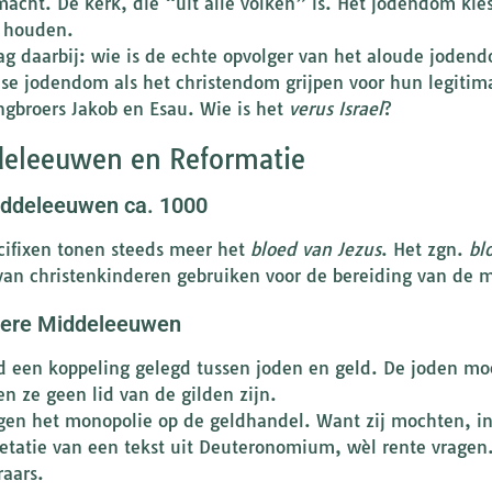
 macht. De kerk, die “uit alle volken” is. Het jodendom kies
e houden.
ag daarbij: wie is de echte opvolger van het aloude jodend
nse jodendom als het christendom grijpen voor hun legitima
ngbroers Jakob en Esau. Wie is het
verus Israel
?
eleeuwen en Reformatie
ddeleeuwen ca. 1000
cifixen tonen steeds meer het
bloed van Jezus
. Het zgn.
bl
van christenkinderen gebruiken voor de bereiding van de m
tere Middeleeuwen
d een koppeling gelegd tussen joden en geld. De joden mo
n ze geen lid van de gilden zijn.
egen het monopolie op de geldhandel. Want zij mochten, in 
retatie van een tekst uit Deuteronomium, wèl rente vrage
aars.