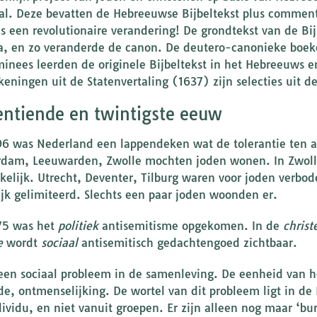
al. Deze bevatten de Hebreeuwse Bijbeltekst plus comment
s een revolutionaire verandering! De grondtekst van de Bij
a, en zo veranderde de canon. De deutero-canonieke boe
inees leerden de originele Bijbeltekst in het Hebreeuws 
keningen uit de Statenvertaling (1637) zijn selecties uit 
ntiende en twintigste eeuw
96 was Nederland een lappendeken wat de tolerantie ten aa
dam, Leeuwarden, Zwolle mochten joden wonen. In Zwolle
kelijk. Utrecht, Deventer, Tilburg waren voor joden verbod
ijk gelimiteerd. Slechts een paar joden woonden er.
75 was het
politiek
antisemitisme opgekomen. In de
christ
e
wordt
sociaal
antisemitisch gedachtengoed zichtbaar.
 een sociaal probleem in de samenleving. De eenheid van het
e, ontmenselijking. De wortel van dit probleem ligt in de
ividu, en niet vanuit groepen. Er zijn alleen nog maar ‘burg