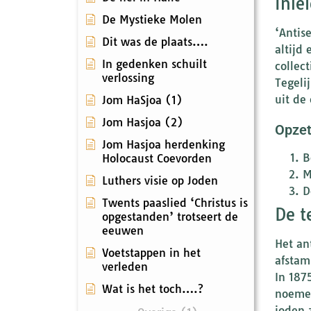
Inle
De Mystieke Molen
‘Antis
Dit was de plaats….
altijd
In gedenken schuilt
collec
verlossing
Tegelij
uit de
Jom HaSjoa (1)
Jom Hasjoa (2)
Opzet
Jom Hasjoa herdenking
B
Holocaust Coevorden
M
Luthers visie op Joden
D
Twents paaslied ‘Christus is
De t
opgestanden’ trotseert de
eeuwen
Het an
Voetstappen in het
afstam
verleden
In 187
Wat is het toch….?
noemen
joden 