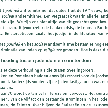
de
dit
politiek
antisemitisme, dat dateert uit de 19
eeuw, bes
e
sociaal
antisemitisme. Een vergaarbak waarin allerlei ant
eld zijn. We zijn ons niet altijd van dit gedachtegoed bew
et boven. Bijvoorbeeld: de bankencrisis, de Lehman Brothe
 En stereotiepen, zoals ‘het joodje’ in de literatuur van 
het
politiek
en het
sociaal
antisemitisme bestaat er nog ee
criminatie van joden op
religieuze
gronden. Hoe is deze dis
rhouding tussen jodendom en christendom
 ziet deze verhouding als die tussen tweelingbroers.
eken en Romeinen hadden enerzijds respect voor de joodse 
oud. Anderzijds vonden zij de joden lastig. Judea was ee
zaaiers.
 jaar 70 wordt de tempel in Jeruzalem verwoest. Het cent
nen. Van de vijf tot dan bestaande stromingen in het jod
enen, de Zeloten. Over blijven de Farizeeën en de Jezusb