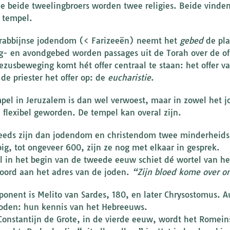
e beide tweelingbroers worden twee religies. Beide vinde
 tempel.
 rabbijnse jodendom (< Farizeeën) neemt het
gebed
de pla
- en avondgebed worden passages uit de Torah over de o
Jezusbeweging komt hét offer centraal te staan: het offer v
de priester het offer op: de
eucharistie
.
pel in Jeruzalem is dan wel verwoest, maar in zowel het 
 flexibel geworden. De tempel kan overal zijn.
eeds zijn dan jodendom en christendom twee minderheidsg
pig, tot ongeveer 600, zijn ze nog met elkaar in gesprek.
l in het begin van de tweede eeuw schiet dé wortel van he
ord aan het adres van de joden.
“Zijn bloed kome over o
ponent is Melito van Sardes, 180, en later Chrysostomus. Au
joden: hun kennis van het Hebreeuws.
Constantijn de Grote, in de vierde eeuw, wordt het Romein