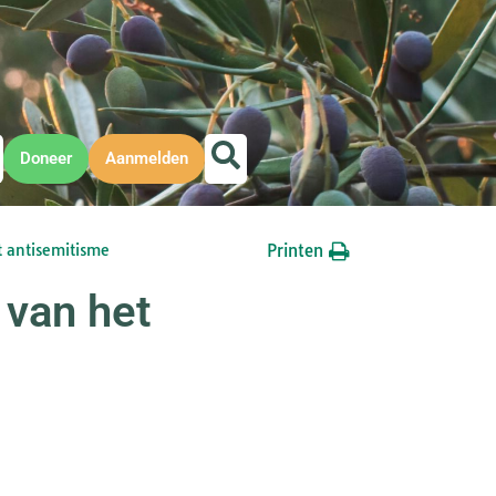
Doneer
Aanmelden
Printen
t antisemitisme
 van het