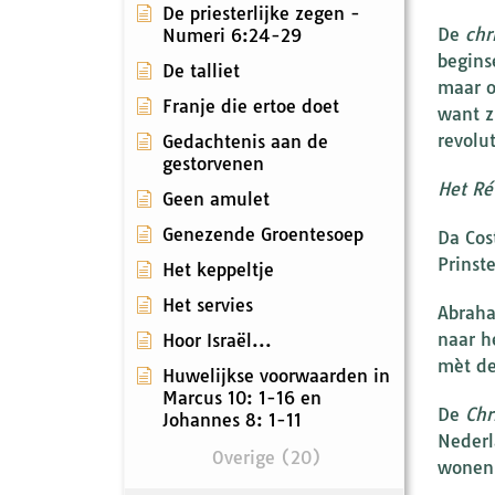
De priesterlijke zegen -
De
chr
Numeri 6:24-29
begins
De talliet
maar o
Franje die ertoe doet
want z
revolu
Gedachtenis aan de
gestorvenen
Het Ré
Geen amulet
Genezende Groentesoep
Da Cos
Prinst
Het keppeltje
Het servies
Abraha
naar h
Hoor Israël...
mèt de
Huwelijkse voorwaarden in
Marcus 10: 1-16 en
De
Chr
Johannes 8: 1-11
Nederl
Overige (20)
wonen 