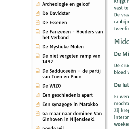
krijgt
Archeologie en geloof
vast t
De Davidster
De vra
rabbij
De Essenen
tweeli
De Farizeeën - Hoeders van
het Verbond
Midd
De Mystieke Molen
De Mi
De niet vergeten ramp van
1492
De cru
De Sadduceeën – de partij
bloed 
van Toen en Poen
De la
De WIZO
Een geschiedenis apart
Er wer
mochte
Een synagoge in Marokko
Zij kr
Ga maar naar dominee Van
interp
Ginhoven in Nijensleek!
woeker
Goede wil