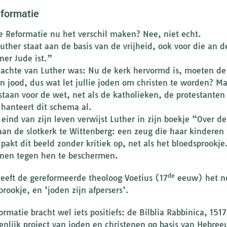
formatie
e Reformatie nu het verschil maken? Nee, niet echt.
Luther staat aan de basis van de vrijheid, ook voor die an d
ner Jude ist.”
achte van Luther was: Nu de kerk hervormd is, moeten de 
n jood, dus wat let jullie joden om christen te worden? Ma
staan voor de wet, net als de katholieken, de protestanten
 hanteert dit schema al.
 eind van zijn leven verwijst Luther in zijn boekje “Over
aan de slotkerk te Wittenberg: een zeug die haar kinderen
 pakt dit beeld zonder kritiek op, net als het bloedsprookje
enen tegen hen te beschermen.
de
heeft de gereformeerde theoloog Voetius (17
eeuw) het no
rookje, en ‘joden zijn afpersers’.
ormatie bracht wel iets positiefs: de Bilblia Rabbinica, 15
nlijk project van joden en christenen op basis van Hebree