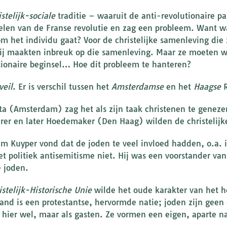
istelijk-sociale
traditie – waaruit de anti-revolutionaire pa
elen van de Franse revolutie en zag een probleem. Want waa
m het individu gaat? Voor de christelijke samenleving die
ij maakten inbreuk op die samenleving. Maar ze moeten we
tionaire beginsel… Hoe dit probleem te hanteren?
veil
. Er is verschil tussen het
Amsterdamse
en het
Haagse
R
ta (Amsterdam) zag het als zijn taak christenen te geneze
erer en later Hoedemaker (Den Haag) wilden de christelijk
m Kuyper vond dat de joden te veel invloed hadden, o.a. i
et politiek antisemitisme niet. Hij was een voorstander v
 joden.
istelijk-Historische Unie
wilde het oude karakter van het h
and is een protestantse, hervormde natie; joden zijn geen
hier wel, maar als gasten. Ze vormen een eigen, aparte na