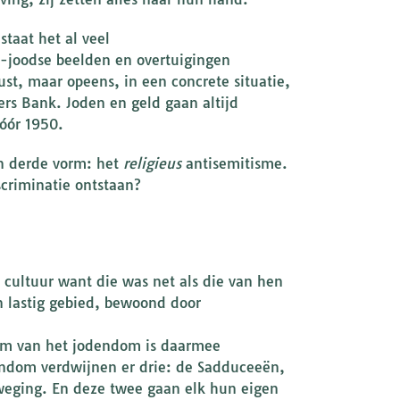
taat het al veel
i-joodse beelden en overtuigingen
ust, maar opeens, in een concrete situatie,
rs Bank. Joden en geld gaan altijd
vóór 1950.
n derde vorm: het
religieus
antisemitisme.
criminatie ontstaan?
cultuur want die was net als die van hen
n lastig gebied, bewoond door
rum van het jodendom is daarmee
endom verdwijnen er drie: de Sadduceeën,
eweging. En deze twee gaan elk hun eigen