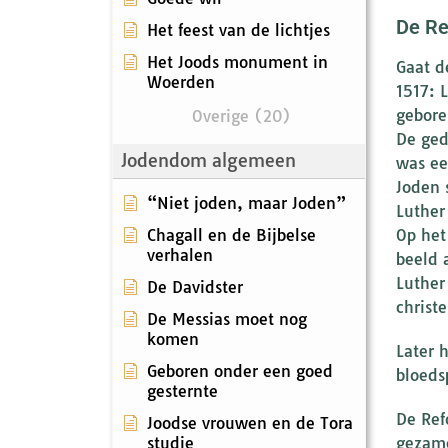
De Re
Het feest van de lichtjes
Het Joods monument in
Gaat d
Woerden
1517: 
gebore
Overige (20)
De ged
Jodendom algemeen
was ee
Joden 
“Niet joden, maar Joden”
Luther
Chagall en de Bijbelse
Op het
verhalen
beeld 
Luther
De Davidster
christ
De Messias moet nog
komen
Later 
Geboren onder een goed
bloedsp
gesternte
De Ref
Joodse vrouwen en de Tora
studie
gezame