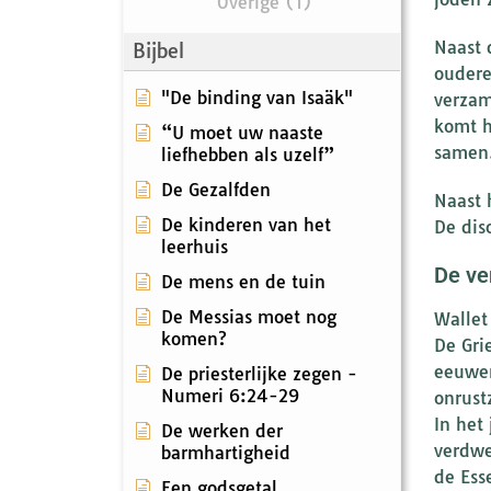
Overige (1)
Naast 
Bijbel
ouder
"De binding van Isaäk"
verzam
komt h
“U moet uw naaste
samen…
liefhebben als uzelf”
De Gezalfden
Naast 
De kinderen van het
De dis
leerhuis
De ve
De mens en de tuin
De Messias moet nog
Wallet
komen?
De Gri
eeuwen
De priesterlijke zegen -
Numeri 6:24-29
onrust
In het
De werken der
verdwe
barmhartigheid
de Ess
Een godsgetal