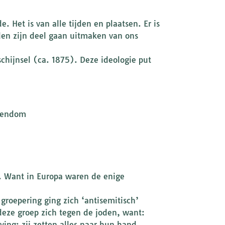
 Het is van alle tijden en plaatsen. Er is
den zijn deel gaan uitmaken van ons
chijnsel (ca. 1875). Deze ideologie put
stendom
. Want in Europa waren de enige
groepering ging zich ‘antisemitisch’
eze groep zich tegen de joden, want:
ing; zij zetten alles naar hun hand.