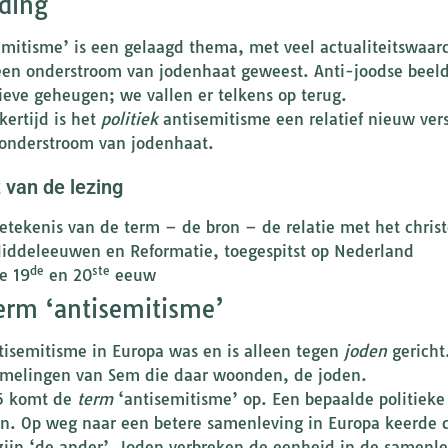
iding
emitisme’ is een gelaagd thema, met veel actualiteitswaarde.
 een onderstroom van jodenhaat geweest. Anti-joodse beel
tieve geheugen; we vallen er telkens op terug.
kertijd is het
politiek
antisemitisme een relatief nieuw vers
 onderstroom van jodenhaat.
 van de lezing
etekenis van de term – de bron – de relatie met het chri
iddeleeuwen en Reformatie, toegespitst op Nederland
de
ste
e 19
en 20
eeuw
erm ‘antisemitisme’
tisemitisme in Europa was en is alleen tegen
joden
gericht
melingen van Sem die daar woonden, de joden.
5 komt de
term
‘antisemitisme’ op. Een bepaalde politieke 
. Op weg naar een betere samenleving in Europa keerde d
zijn ‘de ander’. Joden verbreken de eenheid in de samenlev