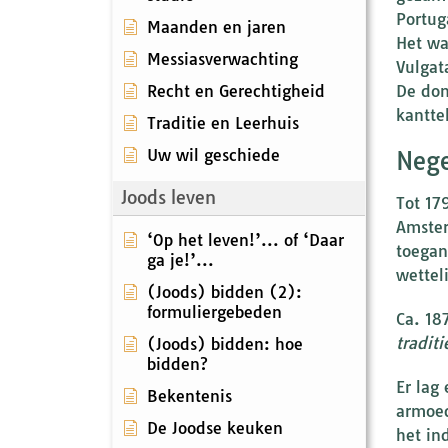
Portug
Maanden en jaren
Het wa
Messiasverwachting
Vulgat
Recht en Gerechtigheid
De dom
kantte
Traditie en Leerhuis
Uw wil geschiede
Nege
Joods leven
Tot 17
Amster
‘Op het leven!’... of ‘Daar
toegan
ga je!’...
wettel
(Joods) bidden (2):
formuliergebeden
Ca. 18
traditi
(Joods) bidden: hoe
bidden?
Er lag
Bekentenis
armoed
De Joodse keuken
het ind