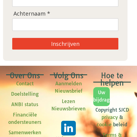
Achternaam *
Inschrijven
Over Ons
Volg Ons
Hoe te
helpen
Contact
Aanmelden
Nieuwsbrief
Uw
Doelstelling
bijdrage
Lezen
ANBI status
Nieuwsbrieven
Copyright SJCD
Financiële
privacy
&
ondersteuners
cookie
beleid
Samenwerken
Terms &