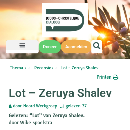
Doneer
Aanmelden
Thema s
Recensies
Lot - Zeruya Shalev
Printen
Lot – Zeruya Shalev
door
Noord Werkgroep
gelezen
37
Gelezen: “Lot” van Zeruya Shalev.
door Wike Spoelstra