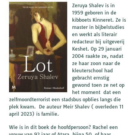
Zeruya Shalev is in
1959 geboren in de
kibboets Kinneret. Ze is
master in bijbelstudies
en werkt als literair
redacteur bij uitgeverij
Keshet. Op 29 januari
2004 raakte ze, nadat
ze haar zoon naar de
kleuterschool had
gebracht ernstig
gewond toen ze net op
het moment dat een
zelfmoordterrorist een stadsbus opblies langs die
plek kwam. De auteur Meir Shalev ( overleden 11
april 2023) is familie.
Wie is in dit boek de hoofdpersoon? Rachel een
vrouw van 92 jaar of Atara, bijna 50, of haar