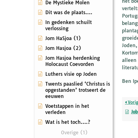
het bo
De Mystieke Molen
vertel
Dit was de plaats….
Portug
In gedenken schuilt
belang
verlossing
planta
groeid
Jom HaSjoa (1)
Joden,
Jom Hasjoa (2)
Kortom
Jom Hasjoa herdenking
alleen
Holocaust Coevorden
litera
Luthers visie op Joden
Ben Ip
Twents paaslied ‘Christus is
opgestanden’ trotseert de
eeuwen
Vori
Voetstappen in het
verleden
Job
Wat is het toch….?
Overige (1)