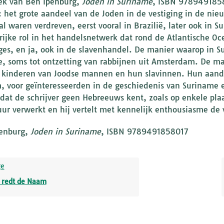
ek van Ben Ipenburg,
Joden in Suriname
, ISBN 97894918580
t: het grote aandeel van de Joden in de vestiging in de nie
al waren verdreven, eerst vooral in Brazilië, later ook in
rijke rol in het handelsnetwerk dat rond de Atlantische 
ges, en ja, ook in de slavenhandel. De manier waarop in
e, soms tot ontzetting van rabbijnen uit Amsterdam. De 
 kinderen van Joodse mannen en hun slavinnen. Hun aandee
, voor geïnteresseerden in de geschiedenis van Suriname 
 dat de schrijver geen Hebreeuws kent, zoals op enkele plaat
tuur verwerkt en hij vertelt met kennelijk enthousiasme de
enburg,
Joden in Suriname
, ISBN 9789491858017
ge
 redt de Naam