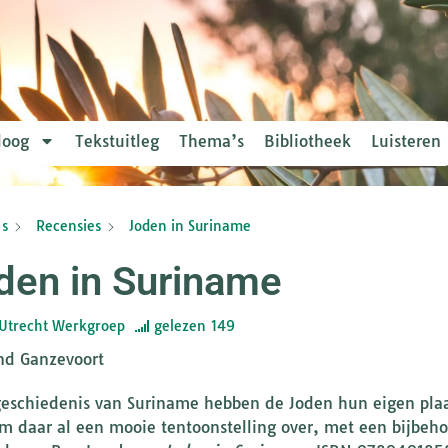
loog
Tekstuitleg
Thema’s
Bibliotheek
Luisteren
s
Recensies
Joden in Suriname
den in Suriname
Utrecht Werkgroep
gelezen
149
d Ganzevoort
geschiedenis van Suriname hebben de Joden hun eigen plaats
 daar al een mooie tentoonstelling over, met een bijbehor