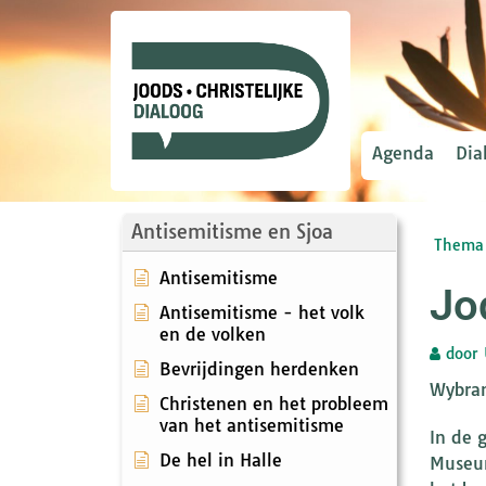
Agenda
Dia
Antisemitisme en Sjoa
Thema 
Antisemitisme
Jo
Antisemitisme - het volk
en de volken
door
Bevrijdingen herdenken
Wybran
Christenen en het probleem
van het antisemitisme
In de 
De hel in Halle
Museum