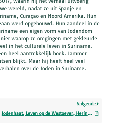
17, waarin hij het verhaal uitvoerig
uwe wereld, nadat ze uit Spanje en
 Suriname, Curaçao en Noord Amerika. Hun
Oceaan werd opgebouwd. Hun aandeel in de
 Suriname een eigen vorm van Jodendom
manier waarop ze omgingen met gekleurde
l in het culturele leven in Suriname.
een heel aantrekkelijk boek. Jammer
sen blijkt. Maar hij heeft heel veel
 verhalen over de Joden in Suriname.
Volgende
Jodenhaat, Leven op de Westoever, Herinneringen