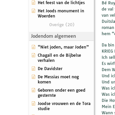
Het feest van de lichtjes
Bé Ruy
de val
Het Joods monument in
van ve
Woerden
Duitsl
Overige (20)
roman 
hem “d
Jodendom algemeen
Da bin
“Niet joden, maar Joden”
KRIEG
Chagall en de Bijbelse
Ich sel
verhalen
Es wir
De Davidster
Dem Wi
Und ic
De Messias moet nog
komen
Und un
Was ic
Geboren onder een goed
Was ic
gesternte
Die Ho
Joodse vrouwen en de Tora
Mein E
studie
Wann s