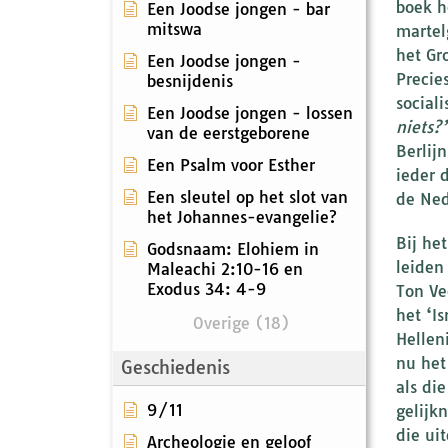
boek h
Een Joodse jongen - bar
mitswa
martel
het Gr
Een Joodse jongen -
Precie
besnijdenis
social
Een Joodse jongen - lossen
niets?
van de eerstgeborene
Berlij
Een Psalm voor Esther
ieder 
Een sleutel op het slot van
de Ned
het Johannes-evangelie?
Bij he
Godsnaam: Elohiem in
leiden
Maleachi 2:10-16 en
Exodus 34: 4-9
Ton V
het ‘I
Overige (18)
Hellen
nu het
Geschiedenis
als di
9/11
gelijk
die ui
Archeologie en geloof