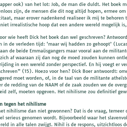
apper ook) van het lot: Job, de man die duldt. Het boek 
nloos zijn, de mensen die dit nog altijd hopen, ermee om 
citaat, maar erover nadenkend realiseer ik mij te behoren
 niet irrealistische hoop dat een andere wereld mogelijk is
oor wie heeft Dick het boek dan wel geschreven? Antwoord
n in de verleden tijd: ‘maar wij hadden zo gehoopt’ (Lucas
 aan de beide Emmaüsgangers maar vooral aan de militante
 zich af waaraan zij dan nog de moed zouden kunnen ontle
rijding in een wereld zonder perspectief. En hij voegt er v
schreven” (15). Hoezo voor hen? Dick Boer antwoordt: omd
ered moet worden, of, in de taal van de militante atheïste
r de redding van de NAAM of de zaak zouden we de overg
id zelf, moeten opgeven. Het nihilisme zou definitief g
n tegen het nihilisme
het nihilisme dan niet gewonnen? Dat is de vraag, temeer o
bel serieus genomen wordt. Bijvoorbeeld waar het slavenvol
eld in alle talen zwijgt. Nihil is de respons, uitzichtloos 