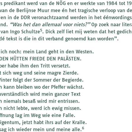
s predikant werd van de NÖG en er werkte van 1984 tot 19
 van de Berlijnse Muur mee én het tragische verloop van de
len in de DDR veronachtzaamd werden in het éénwordings
and.
“Was het dan allemaal voor niets?”
Op zoek naar liter
5
van Ingo Schultze
. Dick zelf liet mij weten dat het gedi
é tekst is die in dit verband genoemd kan worden”.
 ich noch: mein Land geht in den Westen.
 DEN HÜTTEN FRIEDE DEN PALÄSTEN.
ber habe ihm den Tritt versetzt.
ft sich weg und seine magre Zierde.
nter folgt der Sommer der Begierde.
h kann bleiben wo der Pfeffer wächst.
verständlich wird mein ganzer Text
h niemals besaß wird mir entrissen.
h nicht lebte, werd ich ewig missen.
ffnung lag im Weg wie eine Falle.
igentum, jetzt habt ihrs auf der Kralle.
6
ag ich wieder mein und meine alle.