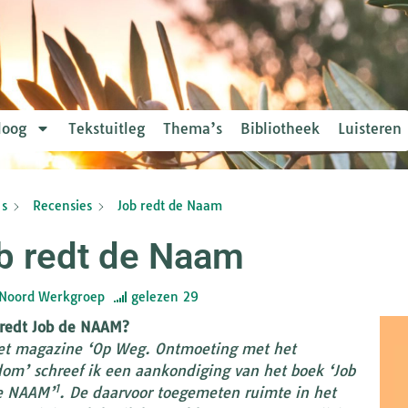
loog
Tekstuitleg
Thema’s
Bibliotheek
Luisteren
s
Recensies
Job redt de Naam
b redt de Naam
Noord Werkgroep
gelezen
29
redt Job de NAAM?
et magazine ‘Op Weg. Ontmoeting met het
om’ schreef ik een aankondiging van het boek ‘Job
1
e NAAM’
. De daarvoor toegemeten ruimte in het