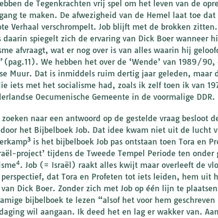
ebben de Tegenkrachten vrij spel om het leven van de opr
gang te maken. De afwezigheid van de Hemel laat toe dat
ote Verhaal verschrompelt. Job blijft met de brokken zitten.
s daarin spiegelt zich de ervaring van Dick Boer wanneer h
isme afvraagt, wat er nog over is van alles waarin hij geloo
”
(pag.11). We hebben het over de ‘Wende’ van 1989/90, d
nse Muur. Dat is inmiddels ruim dertig jaar geleden, maar 
die iets met het socialisme had, zoals ik zelf toen ik van 1
erlandse Oecumenische Gemeente in de voormalige DDR.
t zoeken naar een antwoord op de gestelde vraag besloot d
 door het Bijbelboek Job. Dat idee kwam niet uit de lucht 
3
eerkamp
is het bijbelboek Job pas ontstaan toen Tora en P
sraël-project’ tijdens de Tweede Tempel Periode ten onder 
4
isme
. Job (= Israël) raakt alles kwijt maar overleeft de v
 perspectief, dat Tora en Profeten tot iets leiden, hem uit 
e van Dick Boer. Zonder zich met Job op één lijn te plaatse
namige bijbelboek te lezen “alsof het voor hem geschreven i
tdaging wil aangaan. Ik deed het en lag er wakker van. Aan h