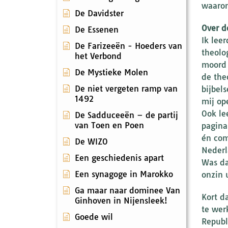
waarom
De Davidster
Over d
De Essenen
Ik lee
De Farizeeën - Hoeders van
theolo
het Verbond
moord 
De Mystieke Molen
de the
De niet vergeten ramp van
bijbel
1492
mij op
Ook le
De Sadduceeën – de partij
van Toen en Poen
pagina
én com
De WIZO
Nederl
Een geschiedenis apart
Was da
Een synagoge in Marokko
onzin 
Ga maar naar dominee Van
Kort d
Ginhoven in Nijensleek!
te wer
Goede wil
Republ