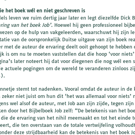
ie het boek wél en niet geschreven is
els leven we ruim dertig jaar later en legt diezelfde Dick B
ring van het boek Job’.
Hoewel hij geen professioneel bijb
ezen op de hulp van vakgeleerden, waarschuwt hij zijn lez
tatie van de oorspronkelijk Duitse uitgave van zijn boek rea
er met de auteur de ervaring deelt ooit gehoopt te hebben
jk is om nu te moeten vaststellen dat die hoop ‘voor niets’ 
agina’s later noteert hij dat voor diegenen die nog wél ee
lle actuele pogingen om de wereld te veranderen zinloos zi
4).
innetje stemt tot nadenken. Vooral omdat de auteur in de k
s zeker niet juist om hun dit ‘het was allemaal voor niets’ 
gens wel alsof de auteur, met Job aan zijn zijde, tegen zijn
ken door het Bijbelboek Job zelf: “De betekenis van het bo
 die de ervaring van het nihil meemaakt en tot het einde 
leert, die ten overstaan van de totale vertwijfeling volhoud
Zonder deze strijdbaarheid kan de betekenis van het boek J