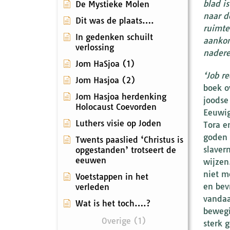
blad i
De Mystieke Molen
naar d
Dit was de plaats….
ruimte
In gedenken schuilt
aankon
verlossing
nadere
Jom HaSjoa (1)
‘Job r
Jom Hasjoa (2)
boek o
Jom Hasjoa herdenking
joodse
Holocaust Coevorden
Eeuwig
Luthers visie op Joden
Tora e
goden 
Twents paaslied ‘Christus is
slaver
opgestanden’ trotseert de
eeuwen
wijzen
niet m
Voetstappen in het
en bev
verleden
vandaa
Wat is het toch….?
bewegi
Overige (1)
sterk 