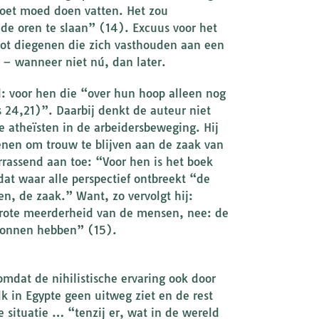
moet moed doen vatten. Het zou
de oren te slaan” (14). Excuus voor het
 tot diegenen die zich vasthouden aan een
, – wanneer niet nú, dan later.
: voor hen die “over hun hoop alleen nog
 24,21)”. Daarbij denkt de auteur niet
 atheïsten in de arbeidersbeweging. Hij
nen om trouw te blijven aan de zaak van
errassend aan toe: “Voor hen is het boek
at waar alle perspectief ontbreekt “de
n, de zaak.” Want, zo vervolgt hij:
rote meerderheid van de mensen, nee: de
ewonnen hebben” (15).
mdat de nihilistische ervaring ook door
k in Egypte geen uitweg ziet en de rest
de situatie … “tenzij er, wat in de wereld