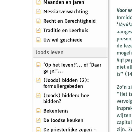
Maanden en jaren
Voor w
Messiasverwachting
Inmidd
Recht en Gerechtigheid
‘
Verkla
Traditie en Leerhuis
aangew
presen
Uw wil geschiede
de lez
Joods leven
mogeli
Vijf p
‘Op het leven!’... of ‘Daar
niet a
ga je!’...
is” (1
(Joods) bidden (2):
formuliergebeden
Zo’n z
“Het i
(Joods) bidden: hoe
vervol
bidden?
inspre
Bekentenis
wijzen
De Joodse keuken
capitu
zijn. 
De priesterlijke zegen -