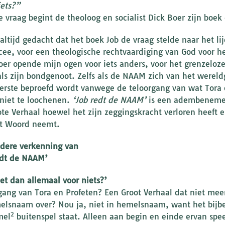
iets?”
e vraag begint de theoloog en socialist Dick Boer zijn boek 
 altijd gedacht dat het boek Job de vraag stelde naar het l
cee, voor een theologische rechtvaardiging van God voor h
oer opende mijn ogen voor iets anders, voor het grenzeloze
ls zijn bondgenoot. Zelfs als de NAAM zich van het wereld
terste beproefd wordt vanwege de teloorgang van wat Tora e
iet te loochenen.
‘Job redt de NAAM’
is een adembenemend
ote Verhaal hoewel het zijn zeggingskracht verloren heeft
et Woord neemt.
dere verkenning van
edt de NAAM’
et dan allemaal voor niets?’
gang van Tora en Profeten? Een Groot Verhaal dat niet mee
elsnaam over? Nou ja, niet in hemelsnaam, want het bijbel
2
mel
buitenspel staat. Alleen aan begin en einde ervan spee