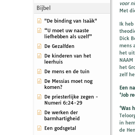
voor n
Bijbel
Met di
"De binding van Isaäk"
Ik heb
“U moet uw naaste
theodi
liefhebben als uzelf”
Dick B
mens a
De Gezalfden
het ui
De kinderen van het
NAAM n
leerhuis
het Gr
De mens en de tuin
zelf h
De Messias moet nog
komen?
Een na
‘Job r
De priesterlijke zegen -
Numeri 6:24-29
‘Was h
De werken der
Teloor
barmhartigheid
in hem
Een godsgetal
de He