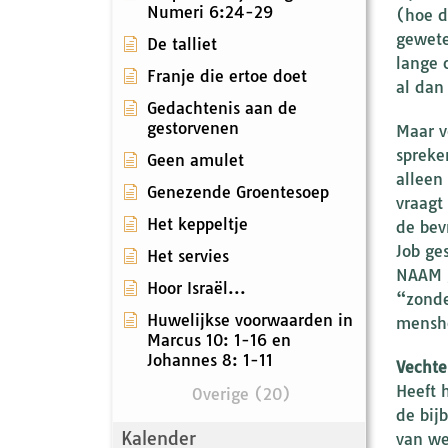
Numeri 6:24-29
(hoe d
gewete
De talliet
lange 
Franje die ertoe doet
al dan
Gedachtenis aan de
gestorvenen
Maar v
spreke
Geen amulet
alleen
Genezende Groentesoep
vraagt
Het keppeltje
de bev
Job ge
Het servies
NAAM g
Hoor Israël...
“zonde
Huwelijkse voorwaarden in
menshe
Marcus 10: 1-16 en
Johannes 8: 1-11
Vechte
Heeft 
Overige (20)
de bij
Kalender
van wer