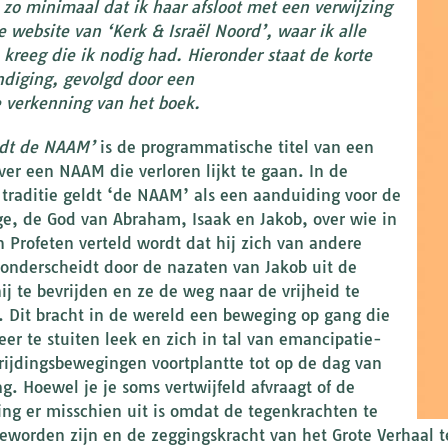
s zo minimaal dat
ik haar afsloot met een verwijzing
e website van ‘Kerk & Israël Noord’, waar ik alle
 kreeg die ik nodig had. Hieronder staat de korte
diging, gevolgd door een
 verkenning van het boek.
edt de NAAM’
is de programmatische titel van een
ver een NAAM die verloren lijkt te gaan. In de
 traditie geldt ‘de NAAM’ als een aanduiding voor de
e, de God van Abraham, Isaak en Jakob, over wie in
n Profeten verteld wordt dat hij zich van andere
onderscheidt door de nazaten van Jakob uit de
nij te bevrijden en ze de weg naar de vrijheid te
. Dit bracht in de wereld een beweging op gang die
eer te stuiten leek en zich in tal van emancipatie-
rijdingsbewegingen voortplantte tot op de dag van
g. Hoewel je je soms vertwijfeld afvraagt of de
ng er misschien uit is omdat de tegenkrachten te
geworden zijn en de zeggingskracht van het Grote Verhaal t