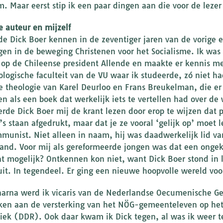
. Maar eerst stip ik een paar dingen aan die voor de leze
e auteur en mijzelf
rde Dick Boer kennen in de zeventiger jaren van de vorige
gen in de beweging Christenen voor het Socialisme. Ik was 
op de Chileense president Allende en maakte er kennis me
ologische faculteit van de VU waar ik studeerde, zó niet h
se theologie van Karel Deurloo en Frans Breukelman, die e
en als een boek dat werkelijk iets te vertellen had over de 
erde Dick Boer mij de krant lezen door erop te wijzen dat 
’s staan afgedrukt, maar dat je ze vooral ‘gelijk op’ moet
munist. Niet alleen in naam, hij was daadwerkelijk lid v
and. Voor mij als gereformeerde jongen was dat een onge
t mogelijk? Ontkennen kon niet, want Dick Boer stond in 
uit. In tegendeel. Er ging een nieuwe hoopvolle wereld vo
aarna werd ik vicaris van de Nederlandse Oecumenische G
ken aan de versterking van het NÖG-gemeenteleven op het 
iek (DDR). Ook daar kwam ik Dick tegen, al was ik weer te