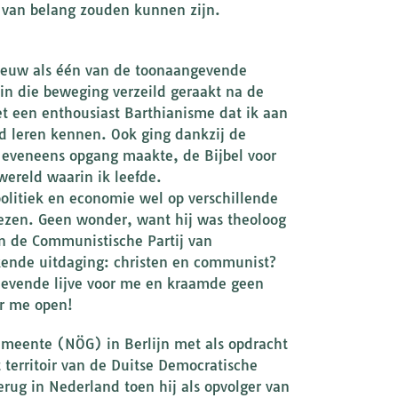
r van belang zouden kunnen zijn.
 eeuw als één van de toonaangevende
in die beweging verzeild geraakt na de
t een enthousiast Barthianisme dat ik aan
ad leren kennen. Ook ging dankzij de
r eveneens opgang maakte, de Bijbel voor
wereld waarin ik leefde.
politiek en economie wel op verschillende
 lezen. Geen wonder, want hij was theoloog
an de Communistische Partij van
kende uitdaging: christen en communist?
levende lijve voor me en kraamde geen
or me open!
emeente (NÖG) in Berlijn met als opdracht
territoir van de Duitse Democratische
rug in Nederland toen hij als opvolger van