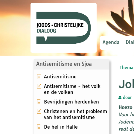
Agenda
Dia
Antisemitisme en Sjoa
Thema 
Antisemitisme
Jo
Antisemitisme - het volk
en de volken
door
Bevrijdingen herdenken
Hoezo 
Christenen en het probleem
Voor h
van het antisemitisme
Jodend
De hel in Halle
redt d