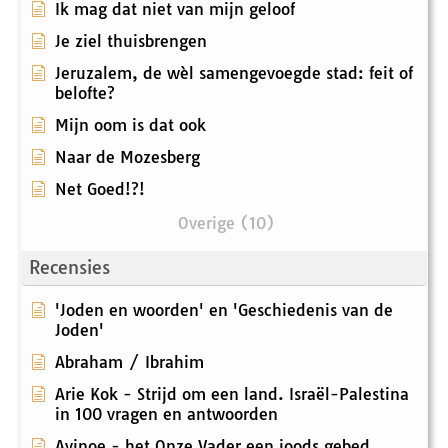
Ik mag dat niet van mijn geloof
Je ziel thuisbrengen
Jeruzalem, de wèl samengevoegde stad: feit of
belofte?
Mijn oom is dat ook
Naar de Mozesberg
Net Goed!?!
Overige (10)
Recensies
'Joden en woorden' en 'Geschiedenis van de
Joden'
Abraham / Ibrahim
Arie Kok - Strijd om een land. Israël-Palestina
in 100 vragen en antwoorden
Avinoe - het Onze Vader een joods gebed