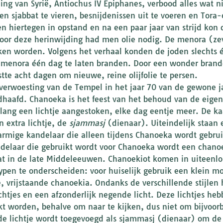
ing van Syrië, Antiochus IV Epiphanes, verbood alles wat ni
en sjabbat te vieren, besnijdenissen uit te voeren en Tor
 hiertegen in opstand en na een paar jaar van strijd ko
oor deze herinwijding had men olie nodig. De menora (z
ken worden. Volgens het verhaal konden de joden slechts é
menora één dag te laten branden. Door een wonder brand
stte acht dagen om nieuwe, reine olijfolie te persen.
verwoesting van de Tempel in het jaar 70 van de gewone jaa
haafd. Chanoeka is het feest van het behoud van de eigen,
lang een lichtje aangestoken, elke dag eentje meer. De k
 extra lichtje, de
sjammasj
(dienaar). Uiteindelijk staan 
rmige kandelaar die alleen tijdens Chanoeka wordt gebrui
delaar die gebruikt wordt voor Chanoeka wordt een chan
at in de late Middeleeuwen. Chanoekiot komen in uiteenlop
ypen te onderscheiden: voor huiselijk gebruik een klein m
e, vrijstaande chanoekia. Ondanks de verschillende stijle
ichtjes en een afzonderlijk negende licht. Deze lichtjes he
kt worden, behalve om naar te kijken, dus niet om bijvoorbe
e lichtje wordt toegevoegd als sjammasj (dienaar) om de 