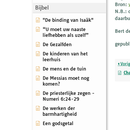
Bron:
Bijbel
N.B.: 
daarbu
"De binding van Isaäk"
“U moet uw naaste
Bert d
liefhebben als uzelf”
gepubl
De Gezalfden
De kinderen van het
leerhuis
Vori
De mens en de tuin
Ch
De Messias moet nog
komen?
De priesterlijke zegen -
Numeri 6:24-29
De werken der
barmhartigheid
Een godsgetal