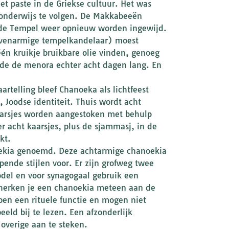
et paste in de Griekse cultuur. Het was
a-onderwijs te volgen. De Makkabeeën
n de Tempel weer opnieuw worden ingewijd.
evenarmige tempelkandelaar) moest
én kruikje bruikbare olie vinden, genoeg
de de menora echter acht dagen lang. En
rtelling bleef Chanoeka als lichtfeest
 Joodse identiteit. Thuis wordt acht
aarsjes worden aangestoken met behulp
er acht kaarsjes, plus de sjammasj, in de
kt.
oekia genoemd. Deze achtarmige chanoekia
ende stijlen voor. Er zijn grofweg twee
odel en voor synagogaal gebruik een
n herken je een chanoekia meteen aan de
bben een rituele functie en mogen niet
eld bij te lezen. Een afzonderlijk
overige aan te steken.