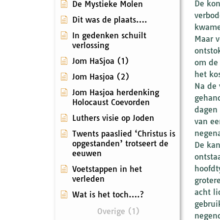
De kon
De Mystieke Molen
verbod
Dit was de plaats….
kwamen
In gedenken schuilt
Maar v
verlossing
ontsto
Jom HaSjoa (1)
om de 
het ko
Jom Hasjoa (2)
Na de 
Jom Hasjoa herdenking
gehand
Holocaust Coevorden
dagen 
Luthers visie op Joden
van een
negena
Twents paaslied ‘Christus is
opgestanden’ trotseert de
De kan
eeuwen
ontsta
hoofdt
Voetstappen in het
verleden
groter
acht l
Wat is het toch….?
gebrui
Overige (1)
negend