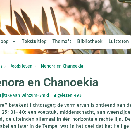
loog
Tekstuitleg
Thema’s
Bibliotheek
Luisteren
s
Joods leven
Menora en Chanoekia
nora en Chanoekia
Tjitske van Winzum-Smid
gelezen
493
ra
” betekent lichtdrager; de vorm ervan is ontleend aan d
 25: 31–40: een voetstuk, middenschacht, aan weerszijde
d, de uiteinden allemaal in één horizontale rechte lijn. D
akel en later in de Tempel was in het deel dat het Heilige