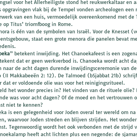
ngsel voor het Allerheiligste stond het reukwerkaltaar en
s opgravingen vlak bij de Tempel vonden archeologen een 
erwerk van een huis, vermoedelijk overeenkomend met de 
e op Titus’ triomfboog in Rome.
ora is één van de symbolen van Israël. Voor de Knesset (
entsgebouw, staat een grote menora die panelen bevat met
edenis.
oeka
” betekent inwijding. Het Chanoekafeest is een zogena
tekent dat er geen werkverbod is. Chanoeka wordt acht dag
 naar de acht dagen durende inwijdingsceremonie van de
 (II Makkabeeën 2: 12). De Talmoed (bSjabbat 21b) schrijf
 dat er voldoende olie was voor het reinigingsritueel.
eld het wonder precies in? Het vinden van de rituele olie? 
nde was voor acht dagen? Of de moed en het vertrouwen o
st niet te kennen?
ka is een gelegenheid voor Joden overal ter wereld om na
n, waarvoor Joden streden en blijven strijden. Het wonder
st. Tegenwoordig wordt het ook verbonden met de strijd v
noekalamp heeft acht lichten plus een negende: de sjama