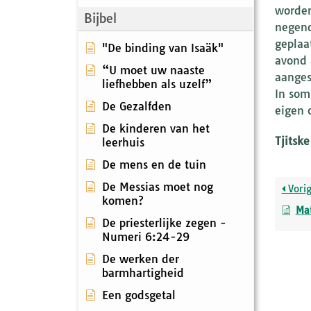
worden
Bijbel
negend
geplaa
"De binding van Isaäk"
avond 
“U moet uw naaste
aanges
liefhebben als uzelf”
In som
De Gezalfden
eigen 
De kinderen van het
Tjitsk
leerhuis
De mens en de tuin
De Messias moet nog
Vori
komen?
Ma
De priesterlijke zegen -
Numeri 6:24-29
De werken der
barmhartigheid
Een godsgetal