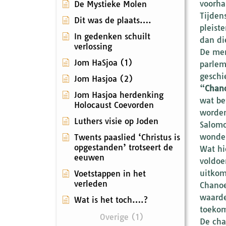
voorha
De Mystieke Molen
Tijden
Dit was de plaats….
pleist
In gedenken schuilt
dan di
verlossing
De men
Jom HaSjoa (1)
parlem
geschi
Jom Hasjoa (2)
“
Chan
Jom Hasjoa herdenking
wat be
Holocaust Coevorden
worden
Luthers visie op Joden
Salomo
wonder
Twents paaslied ‘Christus is
opgestanden’ trotseert de
Wat hi
eeuwen
voldoe
uitkom
Voetstappen in het
verleden
Chanoe
waarde
Wat is het toch….?
toekom
Overige (1)
De cha