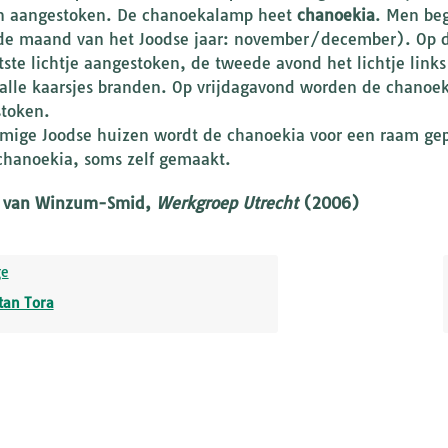
 aangestoken. De chanoekalamp heet
chanoekia
. Men beg
e maand van het Joodse jaar: november/december). Op de
tste lichtje aangestoken, de tweede avond het lichtje links
alle kaarsjes branden. Op vrijdagavond worden de chanoek
token.
mige Joodse huizen wordt de chanoekia voor een raam gepl
chanoekia, soms zelf gemaakt.
e van Winzum-Smid,
Werkgroep Utrecht
(2006)
ge
tan Tora