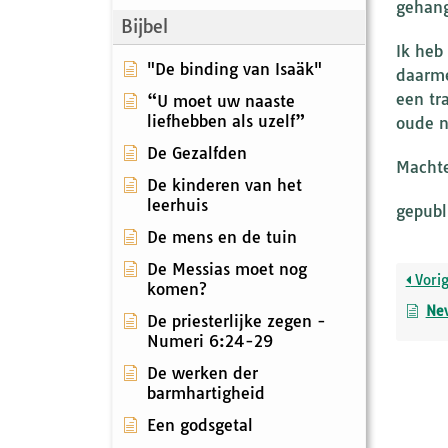
gehang
Bijbel
Ik heb
"De binding van Isaäk"
daarme
een tr
“U moet uw naaste
liefhebben als uzelf”
oude n
De Gezalfden
Machte
De kinderen van het
leerhuis
gepubl
De mens en de tuin
De Messias moet nog
Vori
komen?
Nev
De priesterlijke zegen -
Numeri 6:24-29
De werken der
barmhartigheid
Een godsgetal