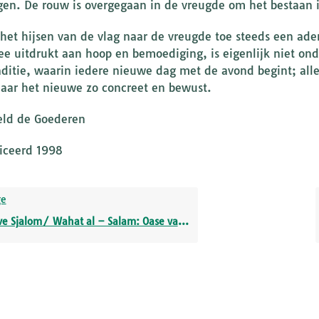
en. De rouw is overgegaan in de vreugde om het bestaan in
 het hijsen van de vlag naar de vreugde toe steeds ee
e uitdrukt aan hoop en bemoediging, is eigenlijk niet ond
aditie, waarin iedere nieuwe dag met de avond begint; all
aar het nieuwe zo concreet en bewust.
ld de Goederen
iceerd 1998
ge
e Sjalom/ Wahat al – Salam: Oase van Vrede