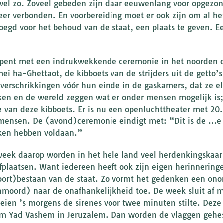
wel zo. Zoveel gebeden zijn daar eeuwenlang voor opgezo
eer verbonden. En voorbereiding moet er ook zijn om al he
oegd voor het behoud van de staat, een plaats te geven. 
pent met een indrukwekkende ceremonie in het noorden d
ei ha-Ghettaot, de kibboets van de strijders uit de getto’
 verschrikkingen vóór hun einde in de gaskamers, dat ze el
en en de wereld zeggen wat er onder mensen mogelijk is;
ie van deze kibboets. Er is nu een openluchttheater met 20.
mensen. De (avond)ceremonie eindigt met: “Dit is de …e k
en hebben voldaan.”
week daarop worden in het hele land veel herdenkingskaar
fplaatsen. Want iedereen heeft ook zijn eigen herinneringe
oort)bestaan van de staat. Zo vormt het gedenken een ono
moord) naar de onafhankelijkheid toe. De week sluit af m
oeien ’s morgens de sirenes voor twee minuten stilte. Deze
 Yad Vashem in Jeruzalem. Dan worden de vlaggen gehese