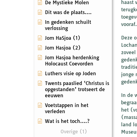
haast 
De Mystieke Molen
terugk
Dit was de plaats….
toegev
In gedenken schuilt
vooraf.
verlossing
Deze o
Jom HaSjoa (1)
Locham
Jom Hasjoa (2)
zoveel
Jom Hasjoa herdenking
gedenk
Holocaust Coevorden
tradit
Luthers visie op Joden
jonge 
gedenk
Twents paaslied ‘Christus is
opgestanden’ trotseert de
In de 
eeuwen
begraa
Voetstappen in het
het (v
verleden
(massa
Wat is het toch….?
land l
Overige (1)
Museum