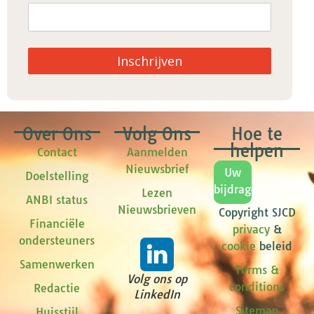
Inschrijven
Over Ons
Volg Ons
Hoe te
helpen
Contact
Aanmelden
Nieuwsbrief
Uw
Doelstelling
bijdrage
Lezen
ANBI status
Nieuwsbrieven
Copyright SJCD
Financiële
privacy
&
ondersteuners
cookie
beleid
Samenwerken
Terms &
Volg ons op
conditions
Redactie
LinkedIn
Sitemap
Huisstijl