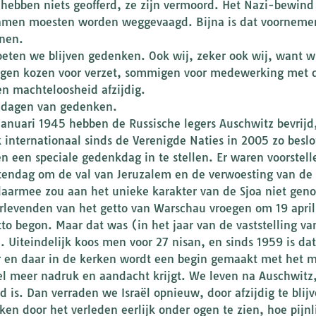
hebben niets geofferd, ze zijn vermoord. Het Nazi-bewind w
men moesten worden weggevaagd. Bijna is dat voornemen g
nen.
eten we blijven gedenken. Ook wij, zeker ook wij, want w
en kozen voor verzet, sommigen voor medewerking met de
en machteloosheid afzijdig.
n dagen van gedenken.
januari 1945 hebben de Russische legers Auschwitz bevrijd
 internationaal sinds de Verenigde Naties in 2005 zo beslo
en een speciale gedenkdag in te stellen. Er waren voorstel
tendag om de val van Jeruzalem en de verwoesting van de
aarmee zou aan het unieke karakter van de Sjoa niet gen
rlevenden van het getto van Warschau vroegen om 19 april
tto begon. Maar dat was (in het jaar van de vaststelling v
. Uiteindelijk koos men voor 27 nisan, en sinds 1959 is dat
r en daar in de kerken wordt een begin gemaakt met het m
el meer nadruk en aandacht krijgt. We leven na Auschwitz,
d is. Dan verraden we Israël opnieuw, door afzijdig te blij
ken door het verleden eerlijk onder ogen te zien, hoe pijnli