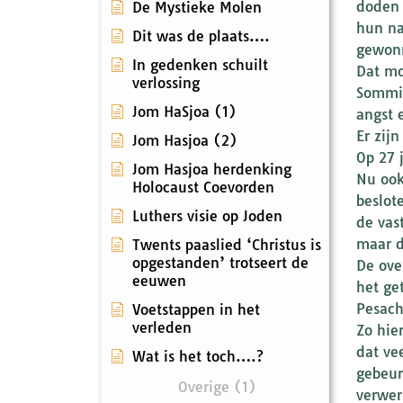
doden 
De Mystieke Molen
hun na
Dit was de plaats….
gewon
In gedenken schuilt
Dat mo
verlossing
Sommig
Jom HaSjoa (1)
angst 
Er zij
Jom Hasjoa (2)
Op 27 
Jom Hasjoa herdenking
Nu ook
Holocaust Coevorden
beslot
Luthers visie op Joden
de vas
maar d
Twents paaslied ‘Christus is
opgestanden’ trotseert de
De ove
eeuwen
het ge
Pesach
Voetstappen in het
verleden
Zo hie
dat ve
Wat is het toch….?
gebeur
Overige (1)
verwer