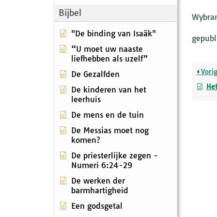
Bijbel
Wybran
"De binding van Isaäk"
gepubl
“U moet uw naaste
liefhebben als uzelf”
Vori
De Gezalfden
Het
De kinderen van het
leerhuis
De mens en de tuin
De Messias moet nog
komen?
De priesterlijke zegen -
Numeri 6:24-29
De werken der
barmhartigheid
Een godsgetal