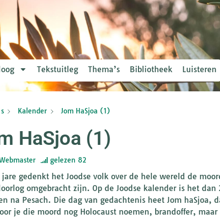
loog
Tekstuitleg
Thema’s
Bibliotheek
Luisteren
s
Kalender
Jom HaSjoa (1)
m HaSjoa (1)
Webmaster
gelezen
82
 jare gedenkt het Joodse volk over de hele wereld de moor
oorlog omgebracht zijn. Op de Joodse kalender is het dan 
en na Pesach. Die dag van gedachtenis heet Jom haSjoa, da
oor je die moord nog Holocaust noemen, brandoffer, maar 