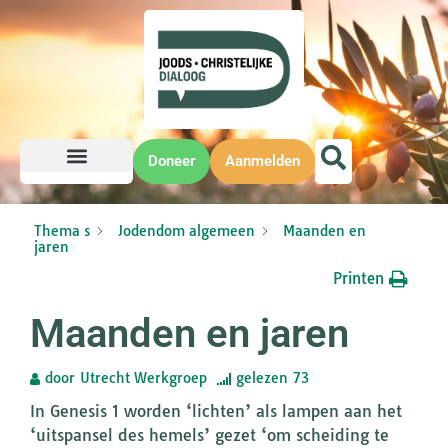
Doneer
Aanmelden
Thema s
Jodendom algemeen
Maanden en
jaren
Printen
Maanden en jaren
door
Utrecht Werkgroep
gelezen
73
In Genesis 1 worden ‘lichten’ als lampen aan het
‘uitspansel des hemels’ gezet ‘om scheiding te