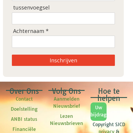
tussenvoegsel
Achternaam *
Inschrijven
Over Ons
Volg Ons
Hoe te
helpen
Contact
Aanmelden
Nieuwsbrief
Uw
Doelstelling
bijdrage
Lezen
ANBI status
Nieuwsbrieven
Copyright SJCD
Financiële
privacy
&