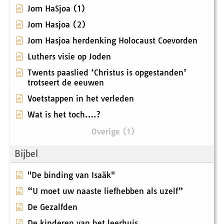
Jom HaSjoa (1)
Jom Hasjoa (2)
Jom Hasjoa herdenking Holocaust Coevorden
Luthers visie op Joden
Twents paaslied ‘Christus is opgestanden’
trotseert de eeuwen
Voetstappen in het verleden
Wat is het toch….?
Overige (1)
Bijbel
"De binding van Isaäk"
“U moet uw naaste liefhebben als uzelf”
De Gezalfden
De kinderen van het leerhuis