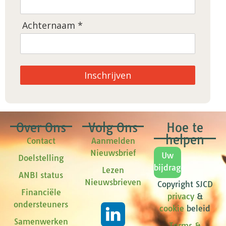
Achternaam *
Inschrijven
Over Ons
Volg Ons
Hoe te
helpen
Contact
Aanmelden
Nieuwsbrief
Uw
Doelstelling
bijdrage
Lezen
ANBI status
Nieuwsbrieven
Copyright SJCD
Financiële
privacy
&
ondersteuners
cookie
beleid
Samenwerken
Terms &