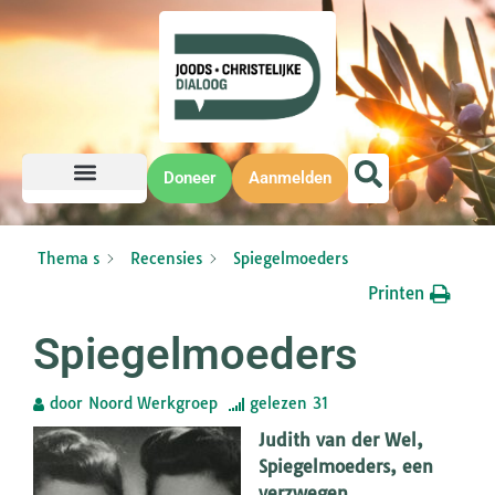
Doneer
Aanmelden
Thema s
Recensies
Spiegelmoeders
Printen
Spiegelmoeders
door
Noord Werkgroep
gelezen
31
Judith van der Wel,
Spiegelmoeders, een
verzwegen