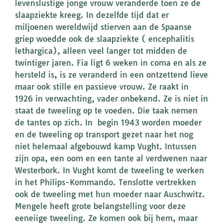
levenslustige jonge vrouw veranderde toen ze de
slaapziekte kreeg. In dezelfde tijd dat er
miljoenen wereldwijd stierven aan de Spaanse
griep woedde ook de slaapziekte ( encephalitis
lethargica), alleen veel langer tot midden de
twintiger jaren. Fia ligt 6 weken in coma en als ze
hersteld is, is ze veranderd in een ontzettend lieve
maar ook stille en passieve vrouw. Ze raakt in
1926 in verwachting, vader onbekend. Ze is niet in
staat de tweeling op te voeden. Die taak nemen
de tantes op zich. In begin 1943 worden moeder
en de tweeling op transport gezet naar het nog
niet helemaal afgebouwd kamp Vught. Intussen
zijn opa, een oom en een tante al verdwenen naar
Westerbork. In Vught komt de tweeling te werken
in het Philips-Kommando. Tenslotte vertrekken
ook de tweeling met hun moeder naar Auschwitz.
Mengele heeft grote belangstelling voor deze
eeneiige tweeling. Ze komen ook bij hem, maar