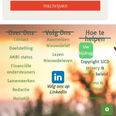
Inschrijven
Over Ons
Volg Ons
Hoe te
helpen
Contact
Aanmelden
Nieuwsbrief
Uw
Doelstelling
bijdrage
Lezen
ANBI status
Nieuwsbrieven
Copyright SJCD
Financiële
privacy
&
ondersteuners
cookie
beleid
Samenwerken
Terms &
Volg ons op
conditions
Redactie
LinkedIn
Sitemap
Huisstijl