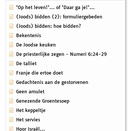
‘Op het leven!’... of ‘Daar ga je!’...
(Joods) bidden (2): formuliergebeden
(Joods) bidden: hoe bidden?
Bekentenis
De Joodse keuken
De priesterlijke zegen - Numeri 6:24-29
De talliet
Franje die ertoe doet
Gedachtenis aan de gestorvenen
Geen amulet
Genezende Groentesoep
Het keppeltje
Het servies
Hoor Israël...