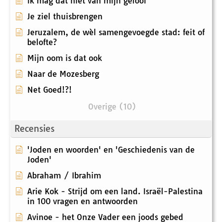
Ik mag dat niet van mijn geloof
Je ziel thuisbrengen
Jeruzalem, de wèl samengevoegde stad: feit of
belofte?
Mijn oom is dat ook
Naar de Mozesberg
Net Goed!?!
Overige (10)
Recensies
'Joden en woorden' en 'Geschiedenis van de
Joden'
Abraham / Ibrahim
Arie Kok - Strijd om een land. Israël-Palestina
in 100 vragen en antwoorden
Avinoe - het Onze Vader een joods gebed