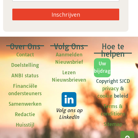
Inschrijven
Over Ons
Volg Ons
Hoe te
helpen
Contact
Aanmelden
Nieuwsbrief
Uw
Doelstelling
bijdrage
Lezen
ANBI status
Nieuwsbrieven
Copyright SJCD
Financiële
privacy
&
ondersteuners
cookie
beleid
Samenwerken
Terms &
Volg ons op
conditions
Redactie
LinkedIn
Sitemap
Huisstijl