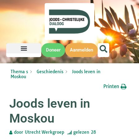
Doneer
Aanmelden
Thema s
Geschiedenis
Joods leven in
Moskou
Printen
Joods leven in
Moskou
door
Utrecht Werkgroep
gelezen
28