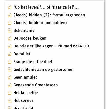
‘Op het leven!’... of ‘Daar ga je!’...
(Joods) bidden (2): formuliergebeden
(Joods) bidden: hoe bidden?
Bekentenis
De Joodse keuken
De priesterlijke zegen - Numeri 6:24-29
De talliet
Franje die ertoe doet
Gedachtenis aan de gestorvenen
Geen amulet
Genezende Groentesoep
Het keppeltje
Het servies
Hoor Israël...