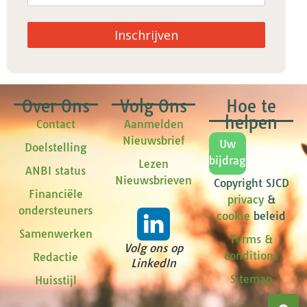
Inschrijven
Over Ons
Volg Ons
Hoe te
helpen
Contact
Aanmelden
Nieuwsbrief
Uw
Doelstelling
bijdrage
Lezen
ANBI status
Nieuwsbrieven
Copyright SJCD
Financiële
privacy
&
ondersteuners
cookie
beleid
Samenwerken
Terms &
Volg ons op
conditions
Redactie
LinkedIn
Sitemap
Huisstijl